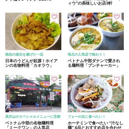
ィウ”の美味しいお店3軒
独自の進化を遂げた一品
地元の人気店で味わう！
日本のうどんが起源！ホイア
ベトナム中部ダナンで愛され
ンの名物料理「カオラウ」
る麺料理「ブンチャーカー」
具沢山のスペシャルメニューに舌鼓
フォーの次に食べたい！
ベトナム中部の名物麺料理
ホーチミンで食べたい “汁なし
「ミークワン」の人気店
麺” 6品とおすすめ店を合わせ