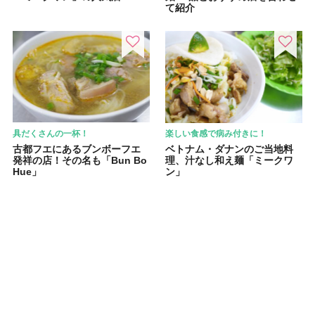
て紹介
具だくさんの一杯！
楽しい食感で病み付きに！
古都フエにあるブンボーフエ
ベトナム・ダナンのご当地料
発祥の店！その名も「Bun Bo
理、汁なし和え麺「ミークワ
Hue」
ン」