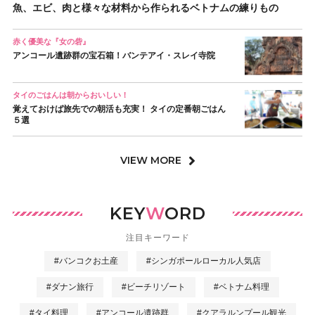
魚、エビ、肉と様々な材料から作られるベトナムの練りもの
赤く優美な『女の砦』
アンコール遺跡群の宝石箱！バンテアイ・スレイ寺院
タイのごはんは朝からおいしい！
覚えておけば旅先での朝活も充実！ タイの定番朝ごはん
５選
VIEW MORE
KEY
W
ORD
注目キーワード
#バンコクお土産
#シンガポールローカル人気店
#ダナン旅行
#ビーチリゾート
#ベトナム料理
#タイ料理
#アンコール遺跡群
#クアラルンプール観光