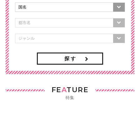
探 す
FE
A
TURE
特集