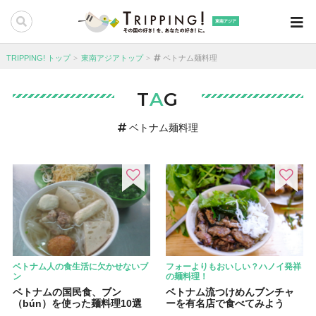
東南アジア
TRIPPING! トップ
東南アジアトップ
ベトナム麺料理
T
A
G
ベトナム麺料理
ベトナム人の食生活に欠かせないブ
フォーよりもおいしい？ハノイ発祥
ン
の麺料理！
ベトナムの国民食、ブン
ベトナム流つけめんブンチャ
（bún）を使った麺料理10選
ーを有名店で食べてみよう