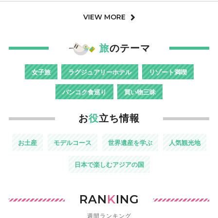
VIEW MORE
旅
のテーマ
女子旅
ラグジュアリーホテル
リゾート満喫
バンコク食巡り
買い物三昧
お
役
立ち情報
お土産
モデルコース
世界遺産を学ぶ
人気観光地
日本で楽しむアジアの国
RAN
K
ING
週間ランキング