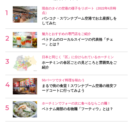
現在のタイの空港の様子をリポート（2022年4月時
点）
バンコク・スワンナプーム空港でお土産探しを
してみた
魅力とおすすめの専門店をご紹介
ベトナムのローカルスイーツの代表格「チェ
ー」とは？
日本と同じく「区」に分けられているホーチミン
ホーチミンの各区ごとの見どころと雰囲気をご
紹介
50バーツでタイ料理を味わう
まるで街の食堂！スワンナプーム空港の格安フ
ードコートに行ってみよう
ホーチミンでフォーの次に食べるならこの麺！
ベトナム南部の名物麺「フーティウ」とは？