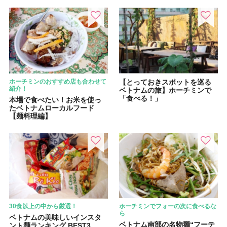
ホーチミンのおすすめ店も合わせて
【とっておきスポットを巡る
紹介！
ベトナムの旅】ホーチミンで
「食べる！」
本場で食べたい！お米を使っ
たベトナムローカルフード
【麺料理編】
30食以上の中から厳選！
ホーチミンでフォーの次に食べるな
ら
ベトナムの美味しいインスタ
ベトナム南部の名物麺“フーテ
ント麺ランキング BEST3