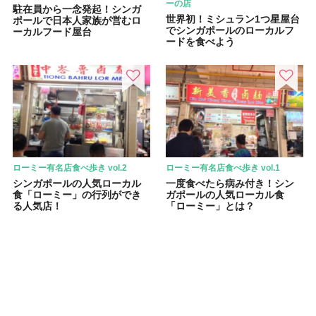
ーの店
駐在員から一念発起！シンガ
世界初！ミシュラン1つ星屋台
ポールで日本人家族が営むロ
でシンガポールのローカルフ
ーカルフード屋台
ードを食べよう
ローミー有名店食べ歩き vol.2
ローミー有名店食べ歩き vol.1
シンガポールの人気ローカル
一度食べたら病み付き！シン
食「ローミー」の行列ができ
ガポールの人気ローカル食
る人気店！
「ローミー」とは？