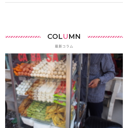
COL
U
MN
最新コラム