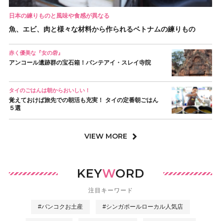
日本の練りものと風味や食感が異なる
魚、エビ、肉と様々な材料から作られるベトナムの練りもの
赤く優美な『女の砦』
アンコール遺跡群の宝石箱！バンテアイ・スレイ寺院
タイのごはんは朝からおいしい！
覚えておけば旅先での朝活も充実！ タイの定番朝ごはん
５選
VIEW MORE
KEY
W
ORD
注目キーワード
#バンコクお土産
#シンガポールローカル人気店