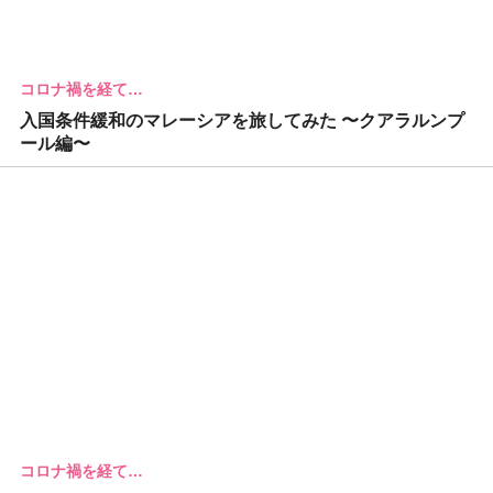
コロナ禍を経て…
入国条件緩和のマレーシアを旅してみた 〜クアラルンプ
ール編〜
コロナ禍を経て…