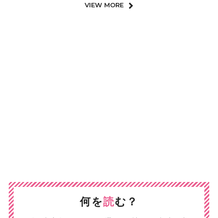
VIEW MORE
何を
読
む？