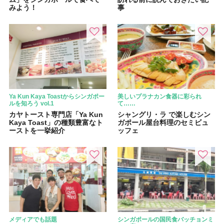
みよう！
事
Ya Kun Kaya Toastからシンガポー
美しいプラナカン食器に彩られ
ルを知ろう vol.1
て……
カヤトースト専門店「Ya Kun
シャングリ・ラ で楽しむシン
Kaya Toast」の種類豊富なト
ガポール屋台料理のセミビュ
ーストを一挙紹介
ッフェ
メディアでも話題
シンガポールの国民食バッチョンミ