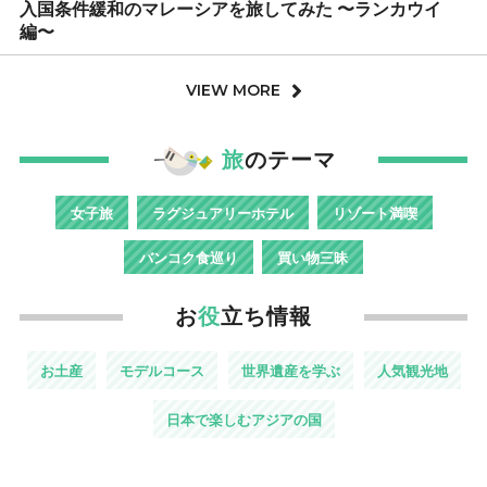
入国条件緩和のマレーシアを旅してみた 〜ランカウイ
編〜
VIEW MORE
旅
のテーマ
女子旅
ラグジュアリーホテル
リゾート満喫
バンコク食巡り
買い物三昧
お
役
立ち情報
お土産
モデルコース
世界遺産を学ぶ
人気観光地
日本で楽しむアジアの国