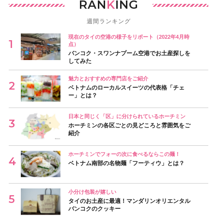
RAN
K
ING
週間ランキング
現在のタイの空港の様子をリポート（2022年4月時
点）
バンコク・スワンナプーム空港でお土産探しを
してみた
魅力とおすすめの専門店をご紹介
ベトナムのローカルスイーツの代表格「チェ
ー」とは？
日本と同じく「区」に分けられているホーチミン
ホーチミンの各区ごとの見どころと雰囲気をご
紹介
ホーチミンでフォーの次に食べるならこの麺！
ベトナム南部の名物麺「フーティウ」とは？
小分け包装が嬉しい
タイのお土産に最適！マンダリンオリエンタル
バンコクのクッキー