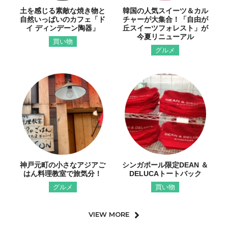
土を感じる素敵な焼き物と
韓国の人気スイーツ＆カル
自然いっぱいのカフェ「ド
チャーが大集合！「自由が
イ ディンデーン陶器」
丘スイーツフォレスト」が
今夏リニューアル
買い物
グルメ
神戸元町の小さなアジアご
シンガポール限定DEAN ＆
はん料理教室で旅気分！
DELUCAトートバック
グルメ
買い物
VIEW MORE