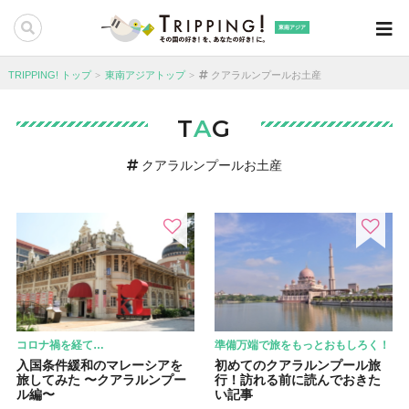
東南アジア
TRIPPING! トップ
東南アジアトップ
クアラルンプールお土産
T
A
G
クアラルンプールお土産
コロナ禍を経て…
準備万端で旅をもっとおもしろく！
入国条件緩和のマレーシアを
初めてのクアラルンプール旅
旅してみた 〜クアラルンプー
行！訪れる前に読んでおきた
ル編〜
い記事