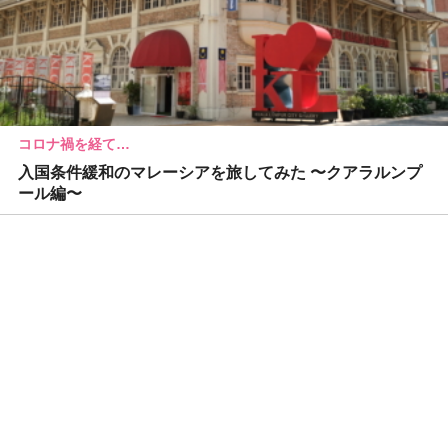
コロナ禍を経て…
入国条件緩和のマレーシアを旅してみた 〜クアラルンプ
ール編〜