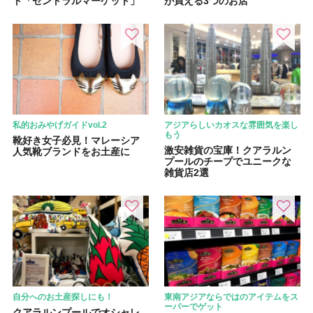
ト「セントラルマーケット」
が買える3つのお店
私的おみやげガイドvol.2
アジアらしいカオスな雰囲気を楽し
もう
靴好き女子必見！マレーシア
激安雑貨の宝庫！クアラルン
人気靴ブランドをお土産に
プールのチープでユニークな
雑貨店2選
自分へのお土産探しにも！
東南アジアならではのアイテムをス
ーパーでゲット
クアラルンプールでオシャレ