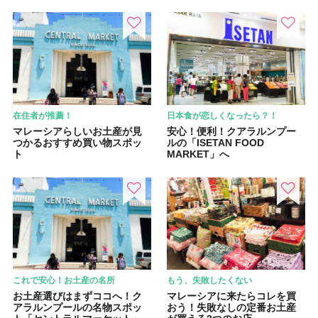
在住者が推薦！
日本食が恋しくなったら？！
マレーシアらしいお土産が見
安心！便利！クアラルンプー
つかるおすすめ買い物スポッ
ルの「ISETAN FOOD
ト
MARKET」へ
これで安心！お土産の名所
もう、失敗したくない
お土産選びはまずココへ！ク
マレーシアに来たらコレを買
アラルンプールの名物スポッ
おう！失敗なしの定番お土産