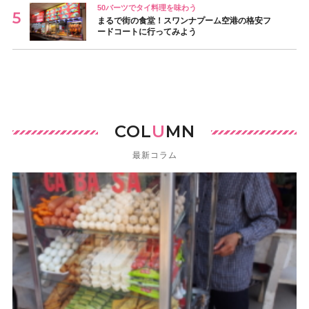
50バーツでタイ料理を味わう
まるで街の食堂！スワンナプーム空港の格安フ
ードコートに行ってみよう
COL
U
MN
最新コラム