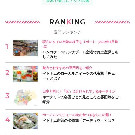
日本で楽しむアジアの国
RAN
K
ING
週間ランキング
現在のタイの空港の様子をリポート（2022年4月時
点）
バンコク・スワンナプーム空港でお土産探しを
してみた
魅力とおすすめの専門店をご紹介
ベトナムのローカルスイーツの代表格「チェ
ー」とは？
日本と同じく「区」に分けられているホーチミン
ホーチミンの各区ごとの見どころと雰囲気をご
紹介
ホーチミンでフォーの次に食べるならこの麺！
ベトナム南部の名物麺「フーティウ」とは？