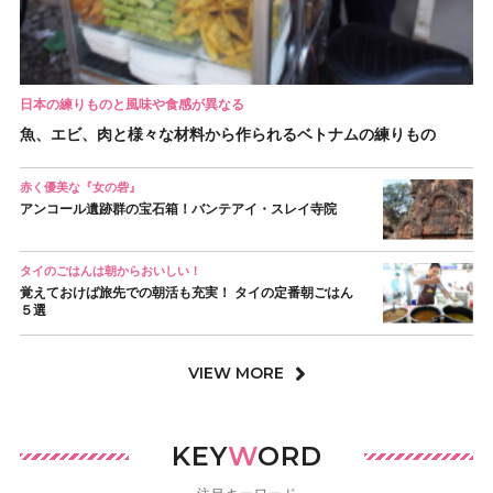
日本の練りものと風味や食感が異なる
魚、エビ、肉と様々な材料から作られるベトナムの練りもの
赤く優美な『女の砦』
アンコール遺跡群の宝石箱！バンテアイ・スレイ寺院
タイのごはんは朝からおいしい！
覚えておけば旅先での朝活も充実！ タイの定番朝ごはん
５選
VIEW MORE
KEY
W
ORD