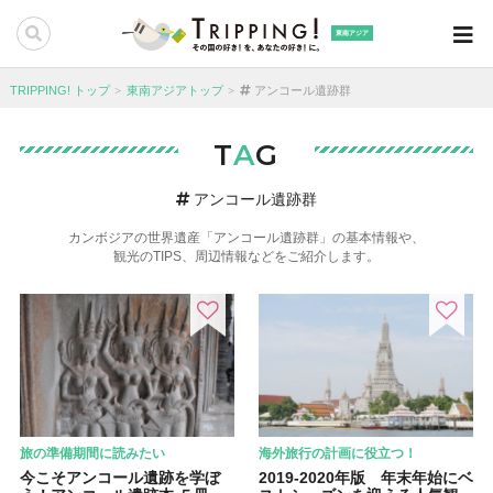
東南アジア
TRIPPING! トップ
東南アジアトップ
アンコール遺跡群
T
A
G
アンコール遺跡群
カンボジアの世界遺産「アンコール遺跡群」の基本情報や、
観光のTIPS、周辺情報などをご紹介します。
旅の準備期間に読みたい
海外旅行の計画に役立つ！
今こそアンコール遺跡を学ぼ
2019-2020年版 年末年始にベ