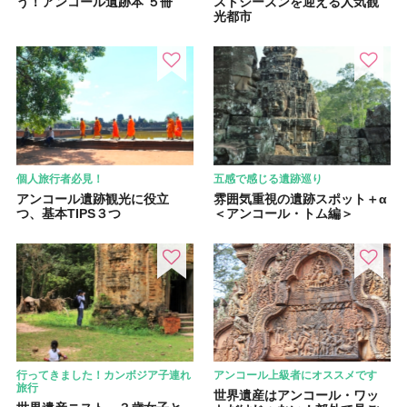
う！アンコール遺跡本 ５冊
ストシーズンを迎える人気観
光都市
個人旅行者必見！
五感で感じる遺跡巡り
アンコール遺跡観光に役立
雰囲気重視の遺跡スポット＋α
つ、基本TIPS３つ
＜アンコール・トム編＞
行ってきました！カンボジア子連れ
アンコール上級者にオススメです
旅行
世界遺産はアンコール・ワッ