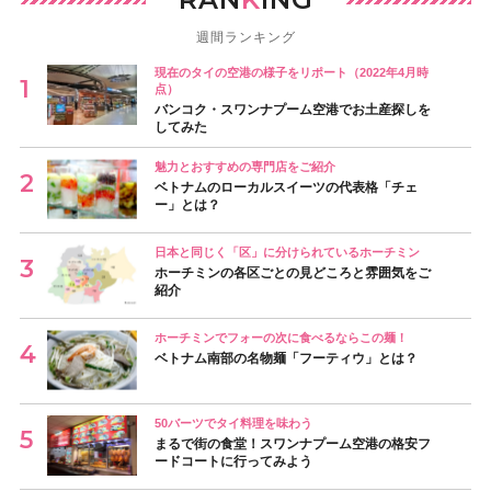
週間ランキング
現在のタイの空港の様子をリポート（2022年4月時
点）
バンコク・スワンナプーム空港でお土産探しを
してみた
魅力とおすすめの専門店をご紹介
ベトナムのローカルスイーツの代表格「チェ
ー」とは？
日本と同じく「区」に分けられているホーチミン
ホーチミンの各区ごとの見どころと雰囲気をご
紹介
ホーチミンでフォーの次に食べるならこの麺！
ベトナム南部の名物麺「フーティウ」とは？
50バーツでタイ料理を味わう
まるで街の食堂！スワンナプーム空港の格安フ
ードコートに行ってみよう