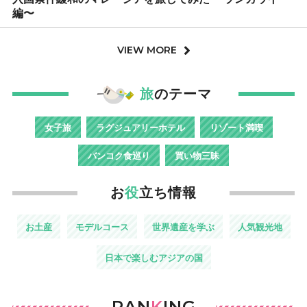
編〜
VIEW MORE
旅
のテーマ
女子旅
ラグジュアリーホテル
リゾート満喫
バンコク食巡り
買い物三昧
お
役
立ち情報
お土産
モデルコース
世界遺産を学ぶ
人気観光地
日本で楽しむアジアの国
RAN
K
ING