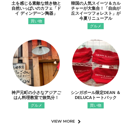
土を感じる素敵な焼き物と
韓国の人気スイーツ＆カル
自然いっぱいのカフェ「ド
チャーが大集合！「自由が
イ ディンデーン陶器」
丘スイーツフォレスト」が
今夏リニューアル
買い物
グルメ
神戸元町の小さなアジアご
シンガポール限定DEAN ＆
はん料理教室で旅気分！
DELUCAトートバック
グルメ
買い物
VIEW MORE