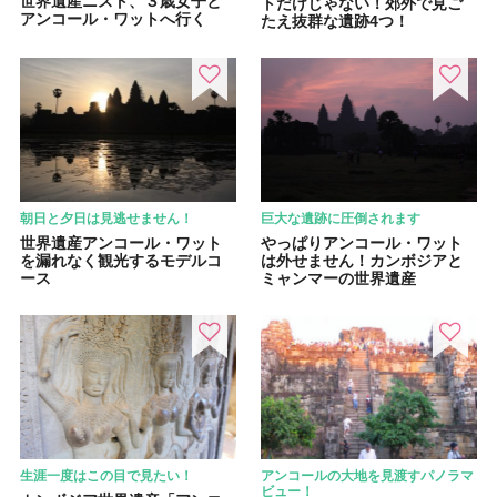
世界遺産ニスト、３歳女子と
トだけじゃない！郊外で見ご
アンコール・ワットへ行く
たえ抜群な遺跡4つ！
朝日と夕日は見逃せません！
巨大な遺跡に圧倒されます
世界遺産アンコール・ワット
やっぱりアンコール・ワット
を漏れなく観光するモデルコ
は外せません！カンボジアと
ース
ミャンマーの世界遺産
生涯一度はこの目で見たい！
アンコールの大地を見渡すパノラマ
ビュー！