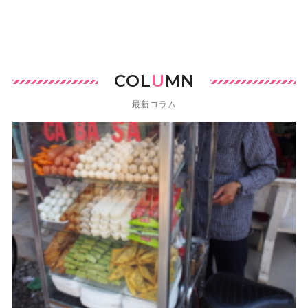
COL
U
MN
最新コラム