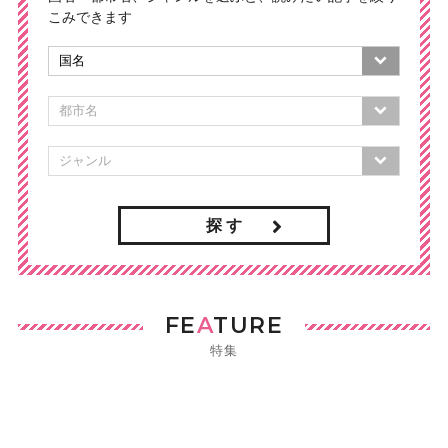
こみできます
探 す
FE
A
TURE
特集