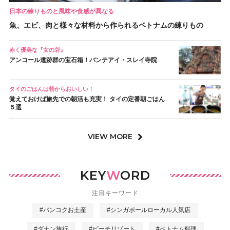
日本の練りものと風味や食感が異なる
魚、エビ、肉と様々な材料から作られるベトナムの練りもの
赤く優美な『女の砦』
アンコール遺跡群の宝石箱！バンテアイ・スレイ寺院
タイのごはんは朝からおいしい！
覚えておけば旅先での朝活も充実！ タイの定番朝ごはん
５選
VIEW MORE
KEY
W
ORD
注目キーワード
#バンコクお土産
#シンガポールローカル人気店
#ダナン旅行
#ビーチリゾート
#ベトナム料理