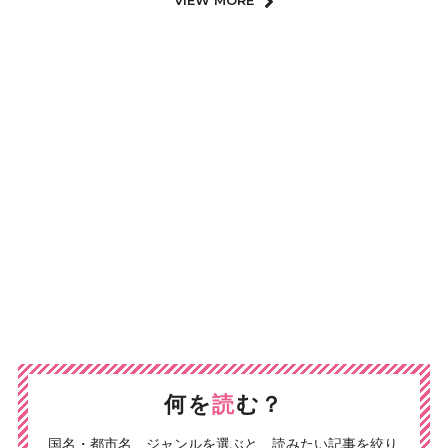
VIEW MORE
何を
読
む？
国名・都市名、ジャンルを選ぶと、読みたい記事を絞り