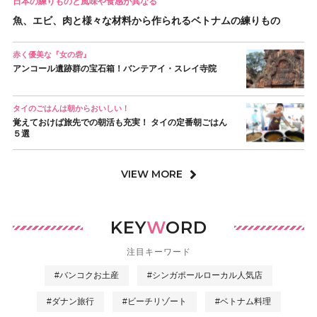
日本の練りものと風味や食感が異なる
魚、エビ、肉と様々な材料から作られるベトナムの練りもの
赤く優美な『女の砦』
アンコール遺跡群の宝石箱！バンテアイ・スレイ寺院
タイのごはんは朝からおいしい！
覚えておけば旅先での朝活も充実！ タイの定番朝ごはん
５選
VIEW MORE
KEY
W
ORD
注目キーワード
#バンコクお土産
#シンガポールローカル人気店
#ダナン旅行
#ビーチリゾート
#ベトナム料理