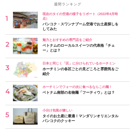
週間ランキング
現在のタイの空港の様子をリポート（2022年4月時
点）
バンコク・スワンナプーム空港でお土産探しを
してみた
魅力とおすすめの専門店をご紹介
ベトナムのローカルスイーツの代表格「チェ
ー」とは？
日本と同じく「区」に分けられているホーチミン
ホーチミンの各区ごとの見どころと雰囲気をご
紹介
ホーチミンでフォーの次に食べるならこの麺！
ベトナム南部の名物麺「フーティウ」とは？
小分け包装が嬉しい
タイのお土産に最適！マンダリンオリエンタル
バンコクのクッキー