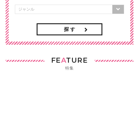
探 す
FE
A
TURE
特集