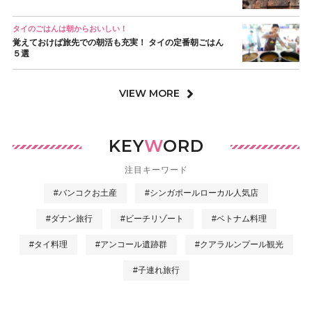
タイのごはんは朝からおいしい！
覚えておけば旅先での朝活も充実！ タイの定番朝ごはん
５選
VIEW MORE
KEY
W
ORD
注目キーワード
#バンコクお土産
#シンガポールローカル人気店
#ダナン旅行
#ビーチリゾート
#ベトナム料理
#タイ料理
#アンコール遺跡群
#クアラルンプール観光
#子連れ旅行