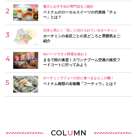
魅力とおすすめの専門店をご紹介
ベトナムのローカルスイーツの代表格「チェ
ー」とは？
日本と同じく「区」に分けられているホーチミン
ホーチミンの各区ごとの見どころと雰囲気をご
紹介
50バーツでタイ料理を味わう
まるで街の食堂！スワンナプーム空港の格安フ
ードコートに行ってみよう
ホーチミンでフォーの次に食べるならこの麺！
ベトナム南部の名物麺「フーティウ」とは？
COL
U
MN