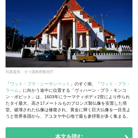
写真提供：タイ国政府観光庁
「
ワット・プラ・シーサンペット
」のすぐ南、「
ワット・プラ・
ラーム
」に向かう途中に位置する「
ヴィハーン・プラ・モンコ
ン・ボピット
」は、1603年にラーマティボディ2世により作られ
たタイ最大、高さ17メートルものブロンズ製仏像を安置した塔
堂。破壊された仏像は修復され、黄金に輝く巨大仏像を一目見よ
うと世界各国から、アユタヤ中心地で最も参拝客が多く集まる。
本文を読む