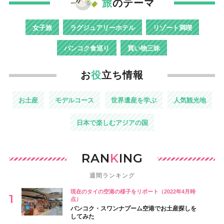
旅
のテーマ
女子旅
ラグジュアリーホテル
リゾート満喫
バンコク食巡り
買い物三昧
お
役
立ち情報
お土産
モデルコース
世界遺産を学ぶ
人気観光地
日本で楽しむアジアの国
RAN
K
ING
週間ランキング
現在のタイの空港の様子をリポート（2022年4月時
点）
バンコク・スワンナプーム空港でお土産探しを
してみた