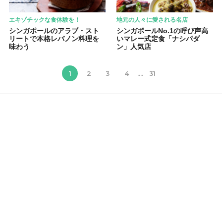
エキゾチックな食体験を！
地元の人々に愛される名店
シンガポールのアラブ・スト
シンガポールNo.1の呼び声高
リートで本格レバノン料理を
いマレー式定食「ナシパダ
味わう
ン」人気店
1
2
3
4
....
31