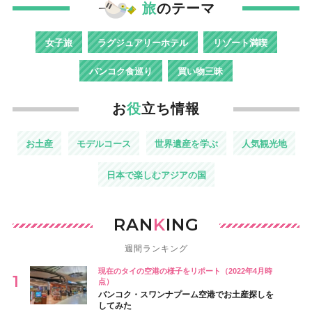
旅
のテーマ
女子旅
ラグジュアリーホテル
リゾート満喫
バンコク食巡り
買い物三昧
お
役
立ち情報
お土産
モデルコース
世界遺産を学ぶ
人気観光地
日本で楽しむアジアの国
RAN
K
ING
週間ランキング
現在のタイの空港の様子をリポート（2022年4月時
点）
バンコク・スワンナプーム空港でお土産探しを
してみた