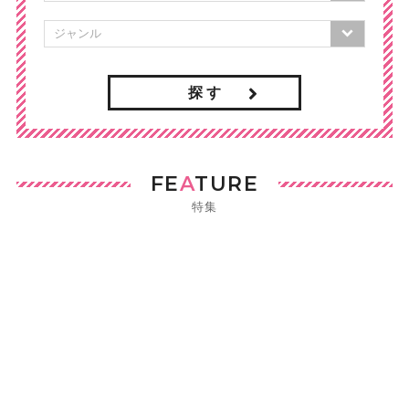
探 す
FE
A
TURE
特集