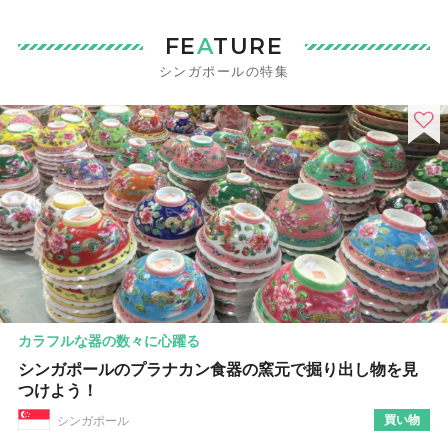
FE
A
TURE
シンガポールの特集
カラフルな器の数々に心躍る
シンガポールのプラナカン食器の窯元で掘り出し物を見
つけよう！
買い物
シンガポール