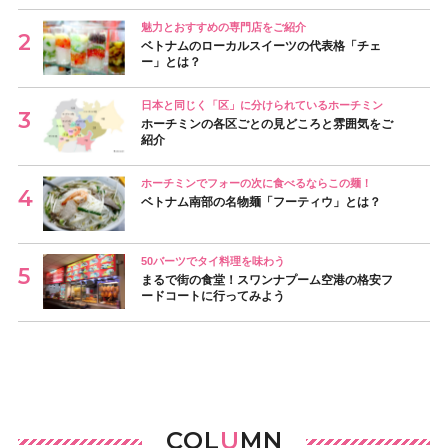
魅力とおすすめの専門店をご紹介
ベトナムのローカルスイーツの代表格「チェ
ー」とは？
日本と同じく「区」に分けられているホーチミン
ホーチミンの各区ごとの見どころと雰囲気をご
紹介
ホーチミンでフォーの次に食べるならこの麺！
ベトナム南部の名物麺「フーティウ」とは？
50バーツでタイ料理を味わう
まるで街の食堂！スワンナプーム空港の格安フ
ードコートに行ってみよう
COL
U
MN