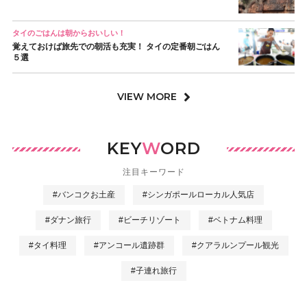
タイのごはんは朝からおいしい！
覚えておけば旅先での朝活も充実！ タイの定番朝ごはん
５選
VIEW MORE
KEY
W
ORD
注目キーワード
#バンコクお土産
#シンガポールローカル人気店
#ダナン旅行
#ビーチリゾート
#ベトナム料理
#タイ料理
#アンコール遺跡群
#クアラルンプール観光
#子連れ旅行