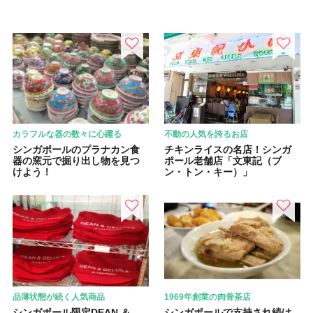
カラフルな器の数々に心躍る
不動の人気を誇るお店
シンガポールのプラナカン食
チキンライスの名店！シンガ
器の窯元で掘り出し物を見つ
ポール老舗店「文東記（ブ
けよう！
ン・トン・キー）」
品薄状態が続く人気商品
1969年創業の肉骨茶店
シンガポール限定DEAN ＆
シンガポールで支持され続け