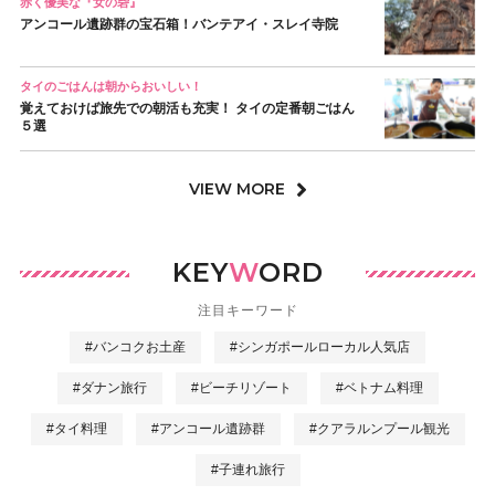
赤く優美な『女の砦』
アンコール遺跡群の宝石箱！バンテアイ・スレイ寺院
タイのごはんは朝からおいしい！
覚えておけば旅先での朝活も充実！ タイの定番朝ごはん
５選
VIEW MORE
KEY
W
ORD
注目キーワード
#バンコクお土産
#シンガポールローカル人気店
#ダナン旅行
#ビーチリゾート
#ベトナム料理
#タイ料理
#アンコール遺跡群
#クアラルンプール観光
#子連れ旅行