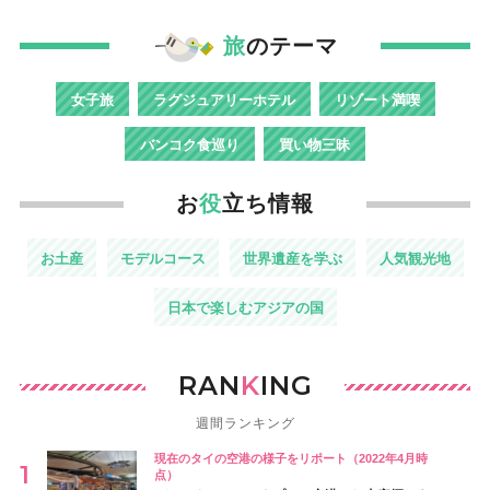
旅
のテーマ
女子旅
ラグジュアリーホテル
リゾート満喫
バンコク食巡り
買い物三昧
お
役
立ち情報
お土産
モデルコース
世界遺産を学ぶ
人気観光地
日本で楽しむアジアの国
RAN
K
ING
週間ランキング
現在のタイの空港の様子をリポート（2022年4月時
点）