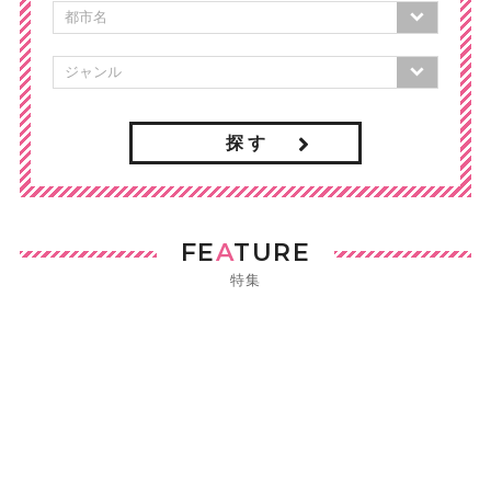
探 す
FE
A
TURE
特集