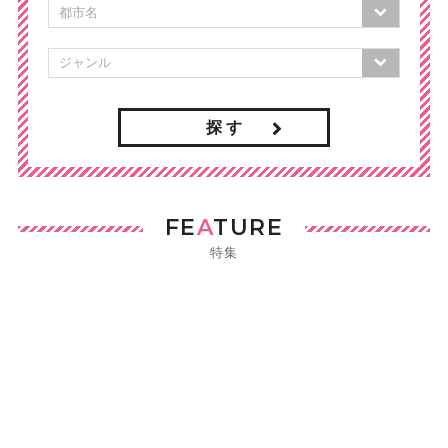
探 す
FE
A
TURE
特集