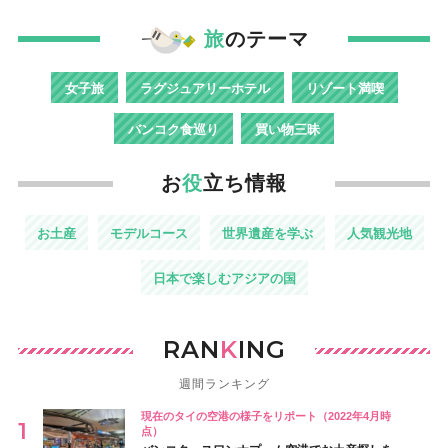
旅
のテーマ
女子旅
ラグジュアリーホテル
リゾート満喫
バンコク食巡り
買い物三昧
お
役
立ち情報
お土産
モデルコース
世界遺産を学ぶ
人気観光地
日本で楽しむアジアの国
RAN
K
ING
週間ランキング
現在のタイの空港の様子をリポート（2022年4月時
点）