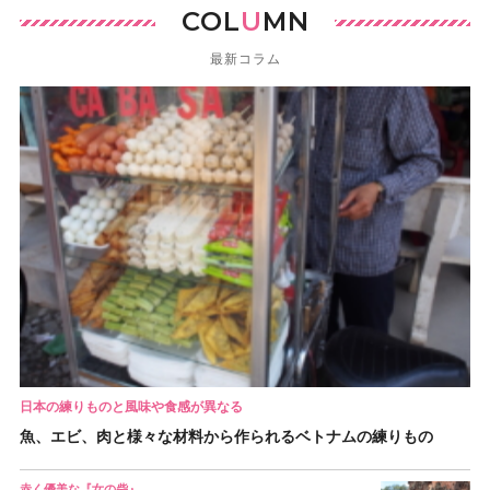
COL
U
MN
最新コラム
日本の練りものと風味や食感が異なる
魚、エビ、肉と様々な材料から作られるベトナムの練りもの
赤く優美な『女の砦』