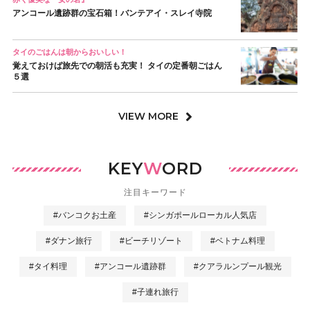
アンコール遺跡群の宝石箱！バンテアイ・スレイ寺院
タイのごはんは朝からおいしい！
覚えておけば旅先での朝活も充実！ タイの定番朝ごはん
５選
VIEW MORE
KEY
W
ORD
注目キーワード
#バンコクお土産
#シンガポールローカル人気店
#ダナン旅行
#ビーチリゾート
#ベトナム料理
#タイ料理
#アンコール遺跡群
#クアラルンプール観光
#子連れ旅行