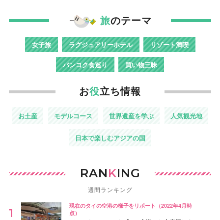
旅
のテーマ
女子旅
ラグジュアリーホテル
リゾート満喫
バンコク食巡り
買い物三昧
お
役
立ち情報
お土産
モデルコース
世界遺産を学ぶ
人気観光地
日本で楽しむアジアの国
RAN
K
ING
週間ランキング
現在のタイの空港の様子をリポート（2022年4月時
点）