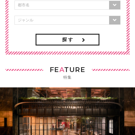
探 す
FE
A
TURE
特集