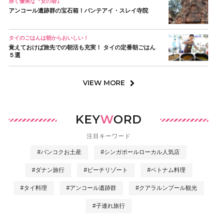
赤く優美な『女の砦』
アンコール遺跡群の宝石箱！バンテアイ・スレイ寺院
タイのごはんは朝からおいしい！
覚えておけば旅先での朝活も充実！ タイの定番朝ごはん
５選
VIEW MORE
KEY
W
ORD
注目キーワード
#バンコクお土産
#シンガポールローカル人気店
#ダナン旅行
#ビーチリゾート
#ベトナム料理
#タイ料理
#アンコール遺跡群
#クアラルンプール観光
#子連れ旅行