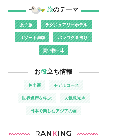
旅
のテーマ
女子旅
ラグジュアリーホテル
リゾート満喫
バンコク食巡り
買い物三昧
お
役
立ち情報
お土産
モデルコース
世界遺産を学ぶ
人気観光地
日本で楽しむアジアの国
RAN
K
ING