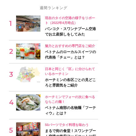
週間ランキング
現在のタイの空港の様子をリポー
ト（2022年4月時点）
バンコク・スワンナプーム空港
でお土産探しをしてみた
魅力とおすすめの専門店をご紹介
ベトナムのローカルスイーツの
代表格「チェー」とは？
日本と同じく「区」に分けられて
いるホーチミン
ホーチミンの各区ごとの見どこ
ろと雰囲気をご紹介
ホーチミンでフォーの次に食べる
ならこの麺！
ベトナム南部の名物麺「フーテ
ィウ」とは？
50バーツでタイ料理を味わう
まるで街の食堂！スワンナプー