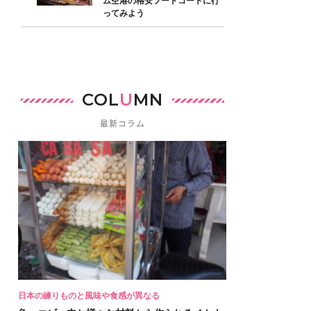
ム空港の格安フードコートに行
ってみよう
COL
U
MN
最新コラム
日本の練りものと風味や食感が異なる