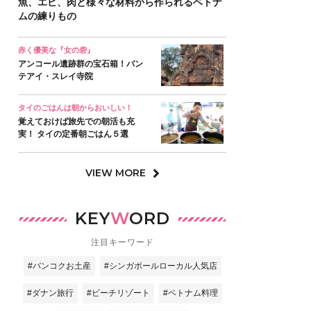
魚、エビ、肉と様々な材料から作られるベトナ
ムの練りもの
赤く優美な『女の砦』
アンコール遺跡群の宝石箱！バン
テアイ・スレイ寺院
タイのごはんは朝からおいしい！
覚えておけば旅先での朝活も充
実！ タイの定番朝ごはん５選
VIEW MORE
KEY
W
ORD
注目キーワード
#バンコクお土産
#シンガポールローカル人気店
#ダナン旅行
#ビーチリゾート
#ベトナム料理