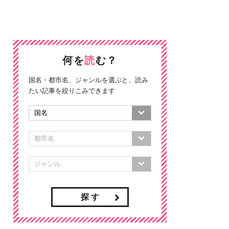
何を
読
む？
国名・都市名、ジャンルを選ぶと、読み
たい記事を絞りこみできます
探 す