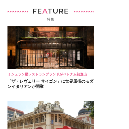
FE
A
TURE
特集
ミシュラン星レストランブランドがベトナム初進出
「ザ・レヴェリー サイゴン」に世界屈指のモダ
ンイタリアンが開業