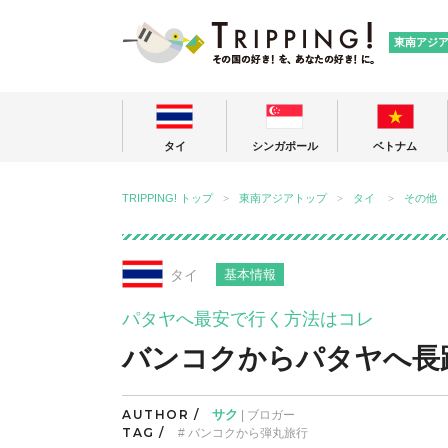
TRIPPING
東南アジ
タイ
シンガポール
ベトナム
TRIPPING! トップ
東南アジアトップ
タイ
その他
タイ
基本情報
パタヤへ最安で行く方法はコレ
バンコクからパタヤへ長
AUTHOR /
サク
| ブロガー
TAG /
バンコクから弾丸旅行