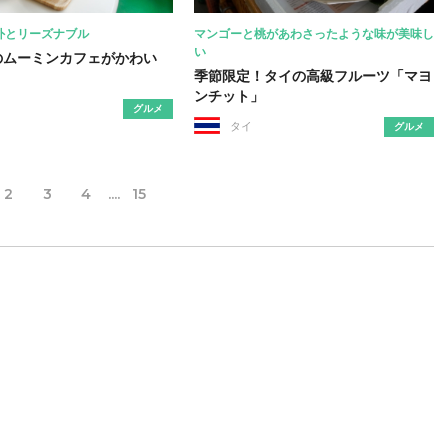
外とリーズナブル
マンゴーと桃があわさったような味が美味し
い
のムーミンカフェがかわい
季節限定！タイの高級フルーツ「マヨ
ンチット」
グルメ
タイ
グルメ
2
3
4
....
15