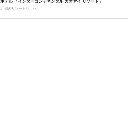
ホテル 「インターコンチネンタル カオヤイ リゾート」
ort タイ東北部のリゾート地、･･･