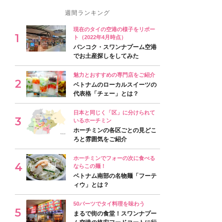
週間ランキング
現在のタイの空港の様子をリポー
ト（2022年4月時点）
バンコク・スワンナプーム空港
でお土産探しをしてみた
魅力とおすすめの専門店をご紹介
ベトナムのローカルスイーツの
代表格「チェー」とは？
日本と同じく「区」に分けられて
いるホーチミン
ホーチミンの各区ごとの見どこ
ろと雰囲気をご紹介
ホーチミンでフォーの次に食べる
ならこの麺！
ベトナム南部の名物麺「フーテ
ィウ」とは？
50バーツでタイ料理を味わう
まるで街の食堂！スワンナプー