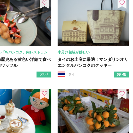
ル「Wバンコク」内レストラン
小分け包装が嬉しい
の歴史ある黄色い洋館で食べ
タイのお土産に最適！マンダリンオリ
港ワッフル
エンタルバンコクのクッキー
タイ
グルメ
買い物