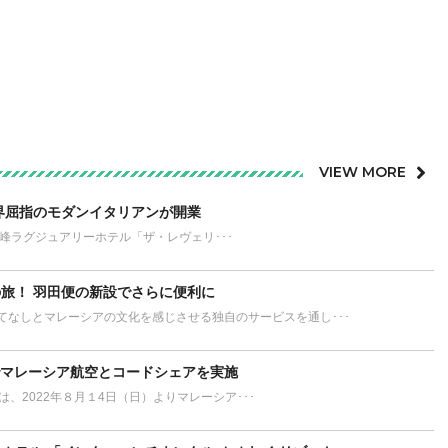
VIEW MORE
界屈指のモダンイタリアンが開業
が誇る最高峰ラグジュアリーホテル「ザ・レヴェリ･･･
旅！ 羽田便の新設でさらに便利に
てなしとマレーシアの文化を感じさせる独自のサービスを通し･･･
でマレーシア航空とコードシェアを実施
L）は、2022年８月１4日（日）よりマレーシア･･･