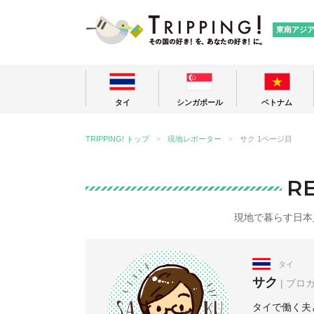
TRIPPING
東南アジ
タイ
シンガポール
ベトナム
TRIPPING! トップ
現地レポーター
サク 1ページ目
R
現地で暮らす日本
タイ
サク
| ブロ
タイで働く夫