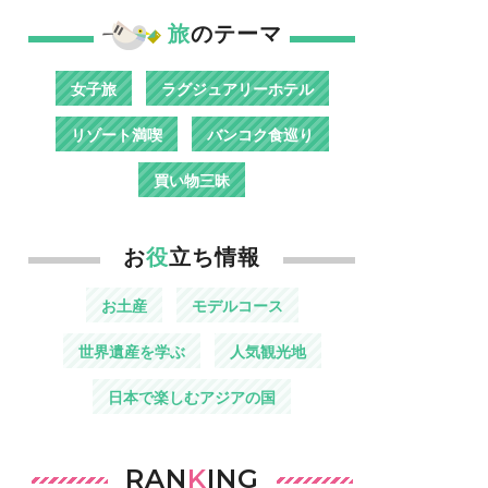
旅
のテーマ
女子旅
ラグジュアリーホテル
リゾート満喫
バンコク食巡り
買い物三昧
お
役
立ち情報
お土産
モデルコース
世界遺産を学ぶ
人気観光地
日本で楽しむアジアの国
RAN
K
ING