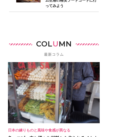
ム空港の格安フードコートに行
ってみよう
COL
U
MN
最新コラム
日本の練りものと風味や食感が異なる