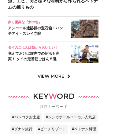
魚、エビ、肉と様々な材料から作られるベトナ
ムの練りもの
赤く優美な『女の砦』
アンコール遺跡群の宝石箱！バン
テアイ・スレイ寺院
タイのごはんは朝からおいしい！
覚えておけば旅先での朝活も充
実！ タイの定番朝ごはん５選
VIEW MORE
KEY
W
ORD
注目キーワード
#バンコクお土産
#シンガポールローカル人気店
#ダナン旅行
#ビーチリゾート
#ベトナム料理