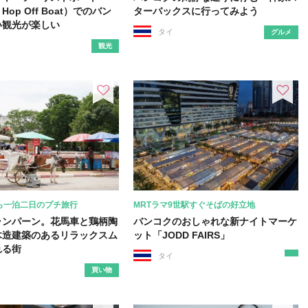
 Hop Off Boat）でのバン
ターバックスに行ってみよう
い観光が楽しい
タイ
グルメ
観光
ら一泊二日のプチ旅行
MRTラマ9世駅すぐそばの好立地
ランパーン。花馬車と鶏柄陶
バンコクのおしゃれな新ナイトマーケ
木造建築のあるリラックスム
ット「JODD FAIRS」
れる街
タイ
買い物