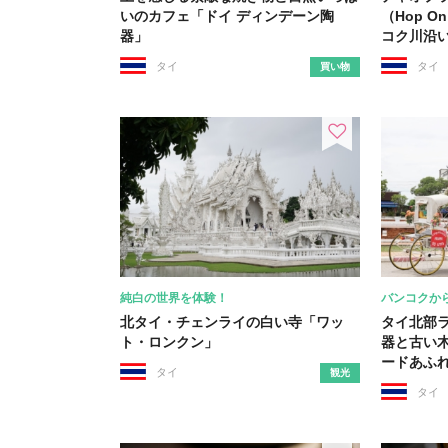
いのカフェ「ドイ ディンデーン陶
（Hop On
器」
コク川沿
タイ
タイ
買い物
純白の世界を体験！
バンコクか
北タイ・チェンライの白い寺「ワッ
タイ北部
ト・ロンクン」
器と古い
ードあふ
タイ
観光
タイ