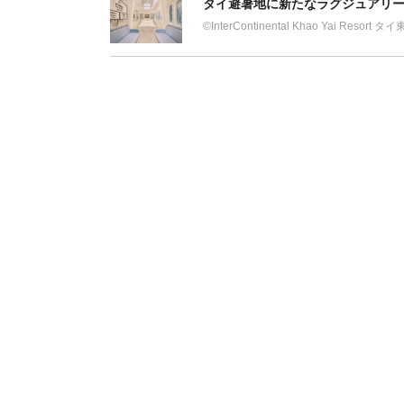
タイ避暑地に新たなラグジュアリー
©︎InterContinental Khao Yai Res