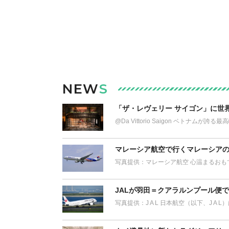
NEW
S
「ザ・レヴェリー サイゴン」に世
@Da Vittorio Saigon ベトナム
マレーシア航空で行くマレーシアの
写真提供：マレーシア航空 心温まるおも
JALが羽田＝クアラルンプール便
写真提供：J A L 日本航空（以下、J A 