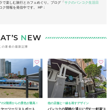
ラで楽しむ旅行とカフェめぐり。ブログ「
サクのバンコク生活日
コク情報を発信中です。 HP：
AT’S
N
EW
この著者の最新記事
アの2階席からの景色が最高！
他の店舗と一線を画すデザイン
ラヤーツーリストボート
バンコクの閑静な通りに佇む一軒家ス