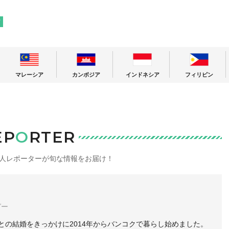
! 東南アジアの今が分かる旅の情報サイト
ア
マレーシア
カンボジア
インドネシア
フィリピン
EP
O
RTER
人レポーターが旬な情報をお届け！
ガー
との結婚をきっかけに2014年からバンコクで暮らし始めました。