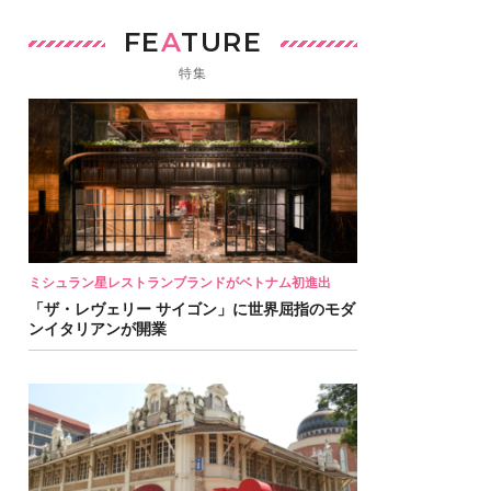
FE
A
TURE
特集
ミシュラン星レストランブランドがベトナム初進出
「ザ・レヴェリー サイゴン」に世界屈指のモダ
ンイタリアンが開業