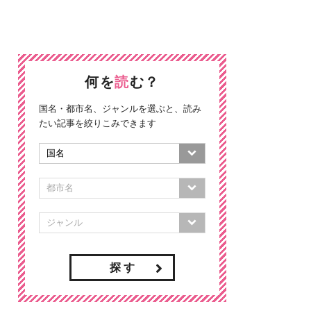
何を
読
む？
国名・都市名、ジャンルを選ぶと、読み
たい記事を絞りこみできます
探 す