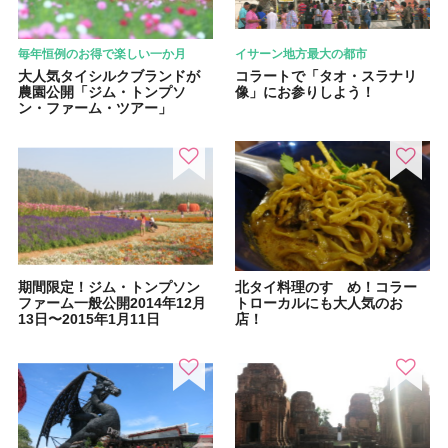
毎年恒例のお得で楽しい一か月
イサーン地方最大の都市
大人気タイシルクブランドが
コラートで「タオ・スラナリ
農園公開「ジム・トンプソ
像」にお参りしよう！
ン・ファーム・ツアー」
期間限定！ジム・トンプソン
北タイ料理のすゝめ！コラー
ファーム一般公開2014年12月
トローカルにも大人気のお
13日〜2015年1月11日
店！