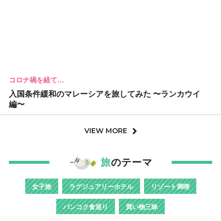
コロナ禍を経て…
入国条件緩和のマレーシアを旅してみた 〜ランカウイ
編〜
VIEW MORE
旅
のテーマ
女子旅
ラグジュアリーホテル
リゾート満喫
バンコク食巡り
買い物三昧