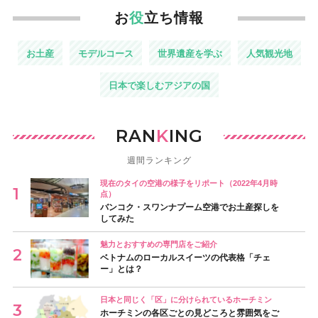
お
役
立ち情報
お土産
モデルコース
世界遺産を学ぶ
人気観光地
日本で楽しむアジアの国
RAN
K
ING
週間ランキング
現在のタイの空港の様子をリポート（2022年4月時
点）
バンコク・スワンナプーム空港でお土産探しを
してみた
魅力とおすすめの専門店をご紹介
ベトナムのローカルスイーツの代表格「チェ
ー」とは？
日本と同じく「区」に分けられているホーチミン
ホーチミンの各区ごとの見どころと雰囲気をご