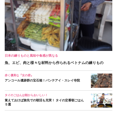
日本の練りものと風味や食感が異なる
魚、エビ、肉と様々な材料から作られるベトナムの練りもの
赤く優美な『女の砦』
アンコール遺跡群の宝石箱！バンテアイ・スレイ寺院
タイのごはんは朝からおいしい！
覚えておけば旅先での朝活も充実！ タイの定番朝ごはん
５選