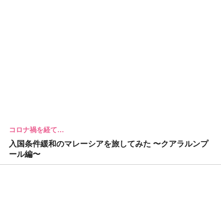
コロナ禍を経て…
入国条件緩和のマレーシアを旅してみた 〜クアラルンプ
ール編〜