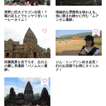
荒野に巨大ドラゴン出現！？
情緒的な雰囲気を味わえる。
龍の足もとでヒンヤリ甘いコ
池に囲まれ静かに佇む「ムア
ーヒータイム！
ンタム遺跡」
田園風景を見下ろす、丘の上
ジム・トンプソン好き必見！
の癒し系遺跡「パノムルン遺
幻のお花畑でお得にタイシル
跡」
ク！