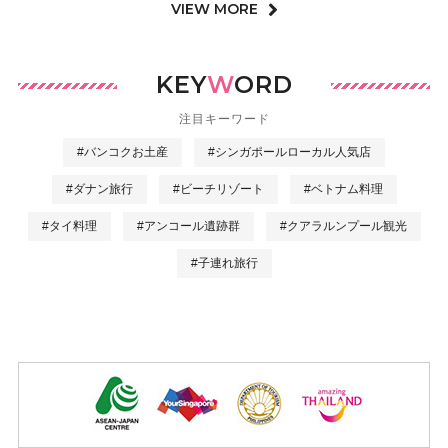
VIEW MORE
KEY
W
ORD
注目キーワード
#バンコクお土産
#シンガポールローカル人気店
#ダナン旅行
#ビーチリゾート
#ベトナム料理
#タイ料理
#アンコール遺跡群
#クアラルンプール観光
#子連れ旅行