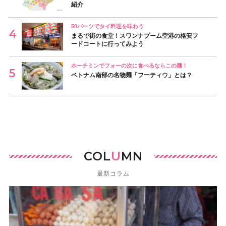
紹介
50バーツでタイ料理を味わう
まるで街の食堂！スワンナプーム空港の格安フ
ードコートに行ってみよう
ホーチミンでフォーの次に食べるならこの麺！
ベトナム南部の名物麺「フーティウ」とは？
COL
U
MN
最新コラム