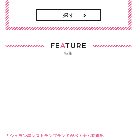
探 す
FE
A
TURE
特集
ミシュラン星レストランブランドがベトナム初進出