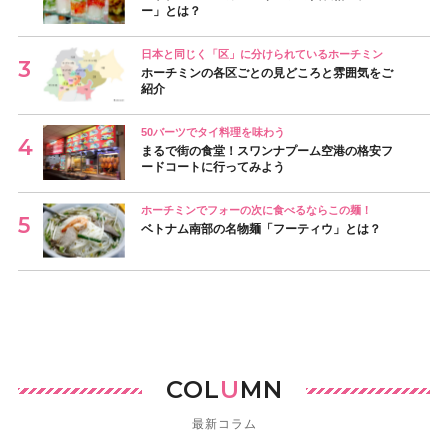
ー」とは？
日本と同じく「区」に分けられているホーチミン
ホーチミンの各区ごとの見どころと雰囲気をご
紹介
50バーツでタイ料理を味わう
まるで街の食堂！スワンナプーム空港の格安フ
ードコートに行ってみよう
ホーチミンでフォーの次に食べるならこの麺！
ベトナム南部の名物麺「フーティウ」とは？
COL
U
MN
最新コラム