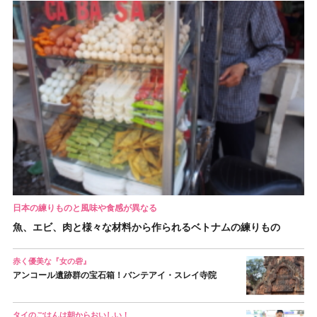
日本の練りものと風味や食感が異なる
魚、エビ、肉と様々な材料から作られるベトナムの練りもの
赤く優美な『女の砦』
アンコール遺跡群の宝石箱！バンテアイ・スレイ寺院
タイのごはんは朝からおいしい！