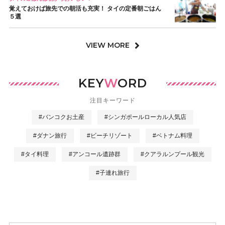
覚えておけば旅先での朝活も充実！ タイの定番朝ごはん
５選
VIEW MORE
KEY
W
ORD
注目キーワード
#バンコクお土産
#シンガポールローカル人気店
#ダナン旅行
#ビーチリゾート
#ベトナム料理
#タイ料理
#アンコール遺跡群
#クアラルンプール観光
#子連れ旅行