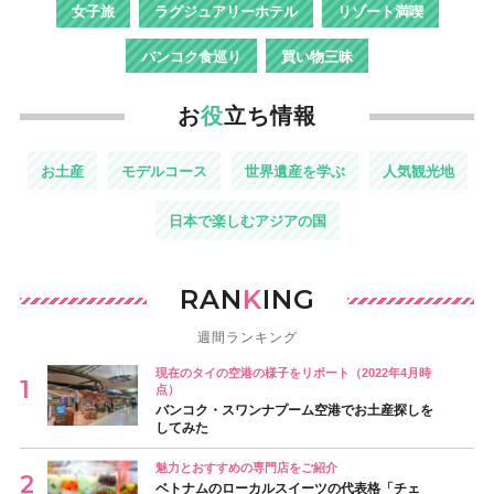
女子旅
ラグジュアリーホテル
リゾート満喫
バンコク食巡り
買い物三昧
お
役
立ち情報
お土産
モデルコース
世界遺産を学ぶ
人気観光地
日本で楽しむアジアの国
RAN
K
ING
週間ランキング
現在のタイの空港の様子をリポート（2022年4月時
点）
バンコク・スワンナプーム空港でお土産探しを
してみた
魅力とおすすめの専門店をご紹介
ベトナムのローカルスイーツの代表格「チェ