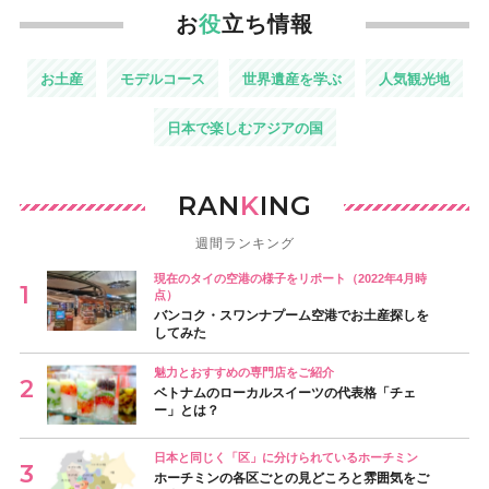
お
役
立ち情報
お土産
モデルコース
世界遺産を学ぶ
人気観光地
日本で楽しむアジアの国
RAN
K
ING
週間ランキング
現在のタイの空港の様子をリポート（2022年4月時
点）
バンコク・スワンナプーム空港でお土産探しを
してみた
魅力とおすすめの専門店をご紹介
ベトナムのローカルスイーツの代表格「チェ
ー」とは？
日本と同じく「区」に分けられているホーチミン
ホーチミンの各区ごとの見どころと雰囲気をご