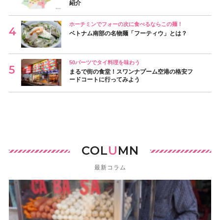
紹介
ホーチミンでフォーの次に食べるならこの麺！
ベトナム南部の名物麺「フーティウ」とは？
50バーツでタイ料理を味わう
まるで街の食堂！スワンナプーム空港の格安フ
ードコートに行ってみよう
COL
U
MN
最新コラム