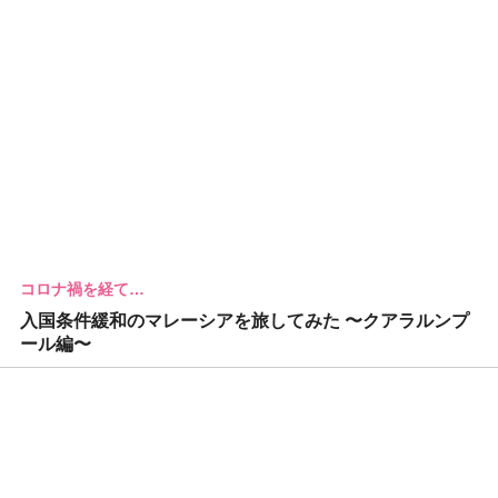
コロナ禍を経て…
入国条件緩和のマレーシアを旅してみた 〜クアラルンプ
ール編〜