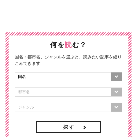
何を
読
む？
国名・都市名、ジャンルを選ぶと、読みたい記事を絞り
こみできます
探 す