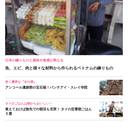
日本の練りものと風味や食感が異なる
魚、エビ、肉と様々な材料から作られるベトナムの練りもの
赤く優美な『女の砦』
アンコール遺跡群の宝石箱！バンテアイ・スレイ寺院
タイのごはんは朝からおいしい！
覚えておけば旅先での朝活も充実！ タイの定番朝ごはん
５選