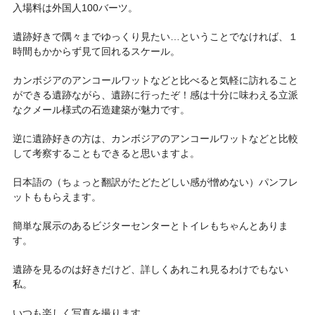
入場料は外国人100バーツ。
遺跡好きで隅々までゆっくり見たい…ということでなければ、１
時間もかからず見て回れるスケール。
カンボジアのアンコールワットなどと比べると気軽に訪れること
ができる遺跡ながら、遺跡に行ったぞ！感は十分に味わえる立派
なクメール様式の石造建築が魅力です。
逆に遺跡好きの方は、カンボジアのアンコールワットなどと比較
して考察することもできると思いますよ。
日本語の（ちょっと翻訳がたどたどしい感が憎めない）パンフレ
ットももらえます。
簡単な展示のあるビジターセンターとトイレもちゃんとありま
す。
遺跡を見るのは好きだけど、詳しくあれこれ見るわけでもない
私。
いつも楽しく写真を撮ります。