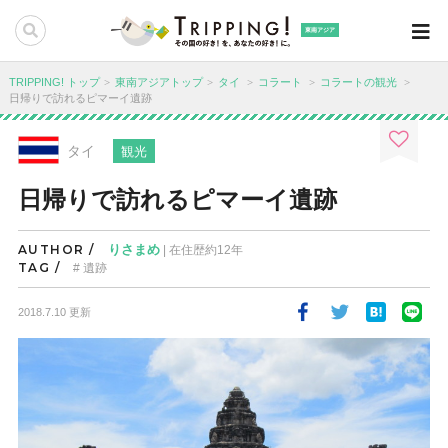
東南アジア
TRIPPING! トップ
東南アジアトップ
タイ
コラート
コラートの観光
日帰りで訪れるピマーイ遺跡
タイ
観光
日帰りで訪れるピマーイ遺跡
AUTHOR /
りさまめ
| 在住歴約12年
TAG /
遺跡
2018.7.10 更新