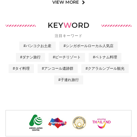
VIEW MORE
KEY
W
ORD
注目キーワード
#バンコクお土産
#シンガポールローカル人気店
#ダナン旅行
#ビーチリゾート
#ベトナム料理
#タイ料理
#アンコール遺跡群
#クアラルンプール観光
#子連れ旅行