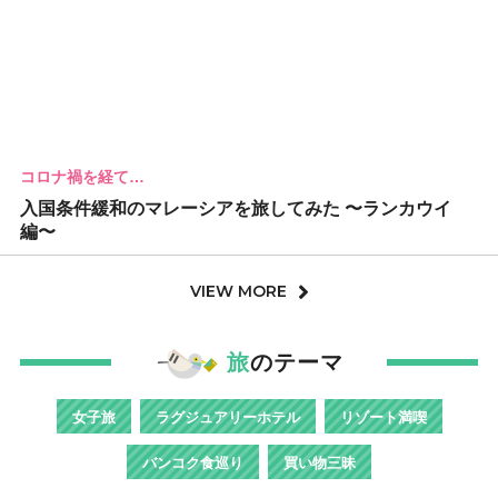
コロナ禍を経て…
入国条件緩和のマレーシアを旅してみた 〜ランカウイ
編〜
VIEW MORE
旅
のテーマ
女子旅
ラグジュアリーホテル
リゾート満喫
バンコク食巡り
買い物三昧