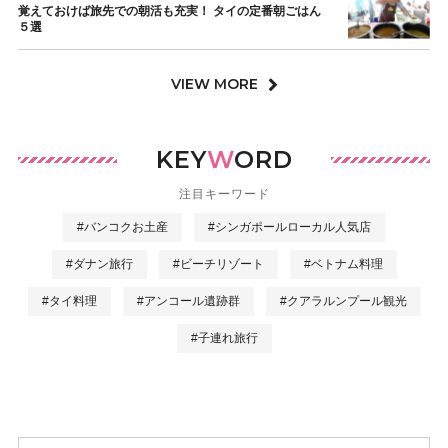
覚えておけば旅先での朝活も充実！ タイの定番朝ごはん
５選
VIEW MORE
KEY
W
ORD
注目キーワード
#バンコクお土産
#シンガポールローカル人気店
#ダナン旅行
#ビーチリゾート
#ベトナム料理
#タイ料理
#アンコール遺跡群
#クアラルンプール観光
#子連れ旅行