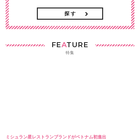
探 す
FE
A
TURE
特集
ミシュラン星レストランブランドがベトナム初進出