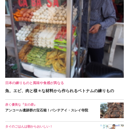
日本の練りものと風味や食感が異なる
魚、エビ、肉と様々な材料から作られるベトナムの練りもの
赤く優美な『女の砦』
アンコール遺跡群の宝石箱！バンテアイ・スレイ寺院
タイのごはんは朝からおいしい！