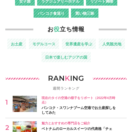
女子旅
ラグジュアリーホテル
リゾート満喫
バンコク食巡り
買い物三昧
お
役
立ち情報
お土産
モデルコース
世界遺産を学ぶ
人気観光地
日本で楽しむアジアの国
RAN
K
ING
週間ランキング
現在のタイの空港の様子をリポート（2022年4月時
点）
バンコク・スワンナプーム空港でお土産探しを
してみた
魅力とおすすめの専門店をご紹介
ベトナムのローカルスイーツの代表格「チェ