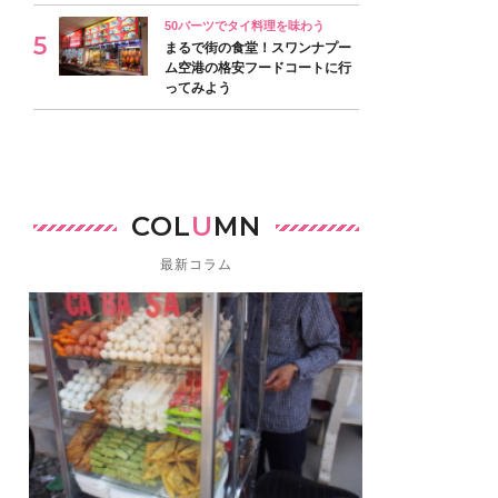
50バーツでタイ料理を味わう
まるで街の食堂！スワンナプー
ム空港の格安フードコートに行
ってみよう
COL
U
MN
最新コラム