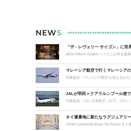
NEW
S
「ザ・レヴェリー サイゴン」に世
@Da Vittorio Saigon ベトナム
マレーシア航空で行くマレーシアの
写真提供：マレーシア航空 心温まるおも
JALが羽田＝クアラルンプール便
写真提供：J A L 日本航空（以下、J A 
タイ避暑地に新たなラグジュアリー
©︎InterContinental Khao Yai Res