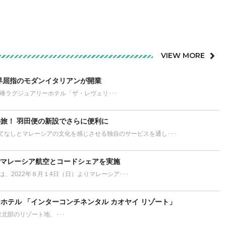
VIEW MORE
界屈指のモダンイタリアンが開業
が誇る最高峰ラグジュアリーホテル「ザ・レヴェリ･･･
旅！ 羽田便の新設でさらに便利に
てなしとマレーシアの文化を感じさせる独自のサービスを通し･･･
でマレーシア航空とコードシェアを実施
L）は、2022年８月１4日（日）よりマレーシア･･･
ホテル 「インターコンチネンタル カオヤイ リゾート」
ort タイ東北部のリゾート地、･･･