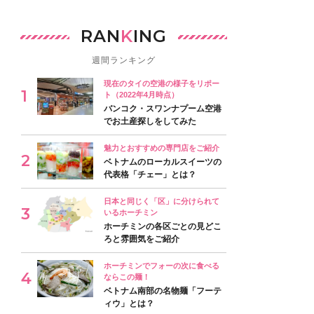
RAN
K
ING
週間ランキング
現在のタイの空港の様子をリポー
ト（2022年4月時点）
バンコク・スワンナプーム空港
でお土産探しをしてみた
魅力とおすすめの専門店をご紹介
ベトナムのローカルスイーツの
代表格「チェー」とは？
日本と同じく「区」に分けられて
いるホーチミン
ホーチミンの各区ごとの見どこ
ろと雰囲気をご紹介
ホーチミンでフォーの次に食べる
ならこの麺！
ベトナム南部の名物麺「フーテ
ィウ」とは？