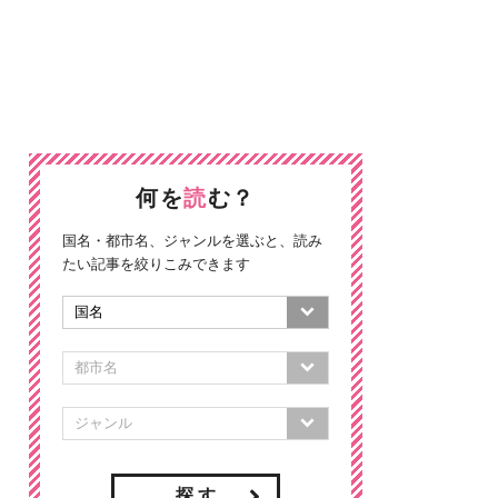
何を
読
む？
国名・都市名、ジャンルを選ぶと、読み
たい記事を絞りこみできます
探 す