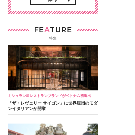
FE
A
TURE
特集
ミシュラン星レストランブランドがベトナム初進出
「ザ・レヴェリー サイゴン」に世界屈指のモダ
ンイタリアンが開業