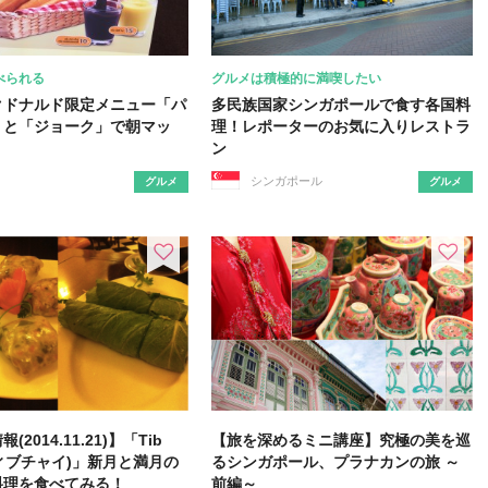
べられる
グルメは積極的に満喫したい
クドナルド限定メニュー「パ
多民族国家シンガポールで食す各国料
」と「ジョーク」で朝マッ
理！レポーターのお気に入りレストラ
ン
シンガポール
グルメ
グルメ
2014.11.21)】「Tib
【旅を深めるミニ講座】究極の美を巡
(ティブチャイ)」新月と満月の
るシンガポール、プラナカンの旅 ～
料理を食べてみる！
前編～