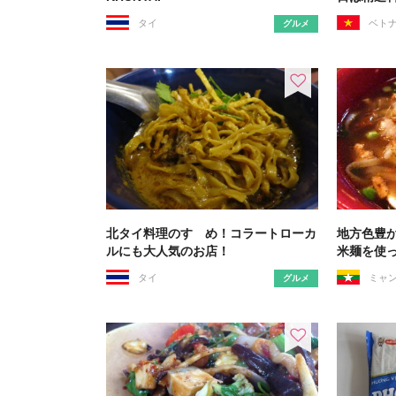
タイ
ベト
グルメ
北タイ料理のすゝめ！コラートローカ
地方色豊
ルにも大人気のお店！
米麺を使
タイ
ミャ
グルメ