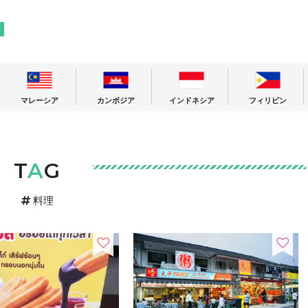
! 東南アジアの今が分かる旅の情報サイト
ア
マレーシア
カンボジア
インドネシア
フィリピン
T
A
G
料理