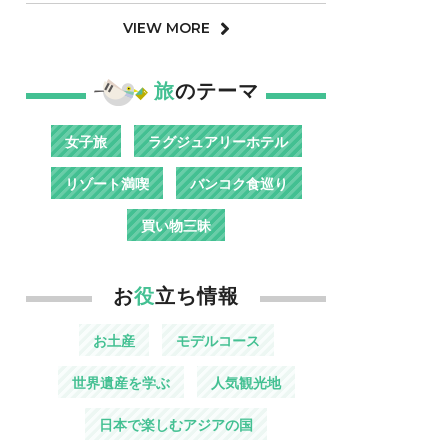
VIEW MORE
旅
のテーマ
女子旅
ラグジュアリーホテル
リゾート満喫
バンコク食巡り
買い物三昧
お
役
立ち情報
お土産
モデルコース
世界遺産を学ぶ
人気観光地
日本で楽しむアジアの国