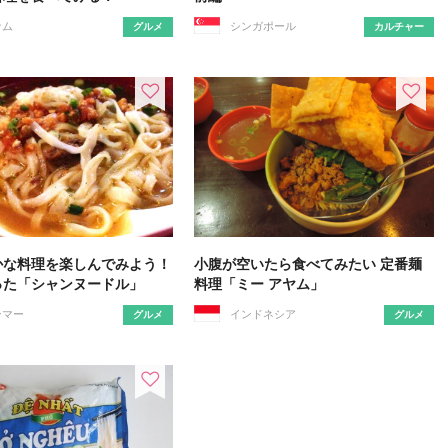
ナム
シンガポール
グルメ
カルチャー
かな料理を楽しんでみよう！
小腹が空いたら食べてみたい 定番麺
った「シャンヌードル」
料理「ミー アヤム」
ンマー
インドネシア
グルメ
グルメ