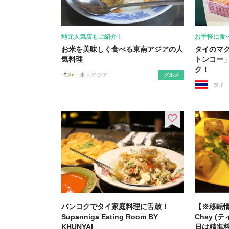
地元人気店もご紹介！
お手軽に食
お米を美味しく食べる東南アジアの人
タイのマ
気料理
トンコー
ク！
東南アジア
グルメ
タイ
バンコクでタイ家庭料理に舌鼓！
【※移転情報(
Supanniga Eating Room BY
Chay 
KHUNYAI
日は精進