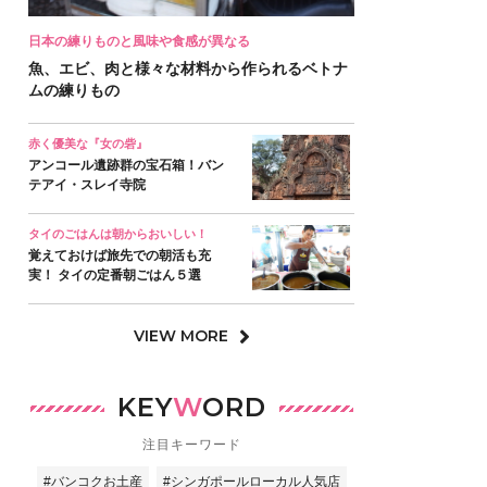
日本の練りものと風味や食感が異なる
魚、エビ、肉と様々な材料から作られるベトナ
ムの練りもの
赤く優美な『女の砦』
アンコール遺跡群の宝石箱！バン
テアイ・スレイ寺院
タイのごはんは朝からおいしい！
覚えておけば旅先での朝活も充
実！ タイの定番朝ごはん５選
VIEW MORE
KEY
W
ORD
注目キーワード
#バンコクお土産
#シンガポールローカル人気店