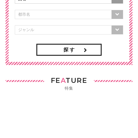
探 す
FE
A
TURE
特集