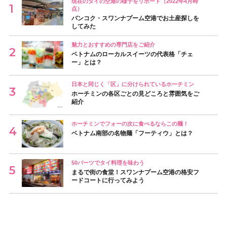
現在のタイの空港の様子をリポート（2022年4月時
点）
バンコク・スワンナプーム空港でお土産探しを
してみた
魅力とおすすめの専門店をご紹介
ベトナムのローカルスイーツの代表格「チェ
ー」とは？
日本と同じく「区」に分けられているホーチミン
ホーチミンの各区ごとの見どころと雰囲気をご
紹介
ホーチミンでフォーの次に食べるならこの麺！
ベトナム南部の名物麺「フーティウ」とは？
50バーツでタイ料理を味わう
まるで街の食堂！スワンナプーム空港の格安フ
ードコートに行ってみよう