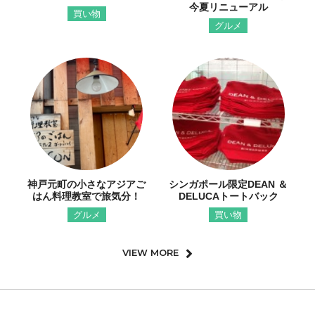
今夏リニューアル
買い物
グルメ
神戸元町の小さなアジアご
シンガポール限定DEAN ＆
はん料理教室で旅気分！
DELUCAトートバック
グルメ
買い物
VIEW MORE