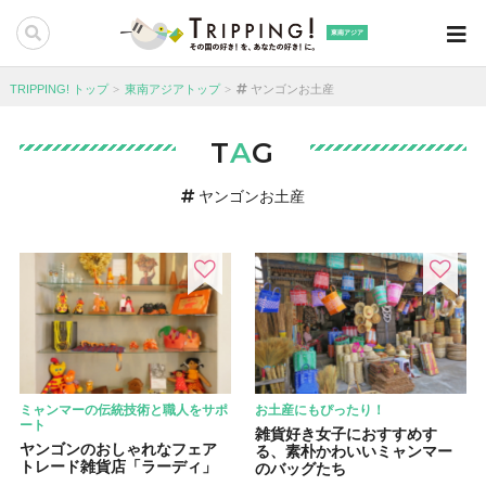
東南アジア
TRIPPING! トップ
東南アジアトップ
ヤンゴンお土産
T
A
G
ヤンゴンお土産
ミャンマーの伝統技術と職人をサポ
お土産にもぴったり！
ート
雑貨好き女子におすすめす
ヤンゴンのおしゃれなフェア
る、素朴かわいいミャンマー
トレード雑貨店「ラーディ」
のバッグたち