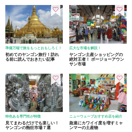
準備万端で旅をもっとおもしろく！
広大な市場を解説！
初めてのヤンゴン旅行！訪れ
ヤンゴン土産ショッピングの
る前に読んでおきたい記事
絶対王者！ ボージョーアウン
サン市場
特色ある専門性が特徴
ニューウェーブおすすめ店を紹介
見てまわるだけでも楽しい！
急速にカワイイ度を増すミャ
ヤンゴンの熱狂市場７選
ンマーの土産物