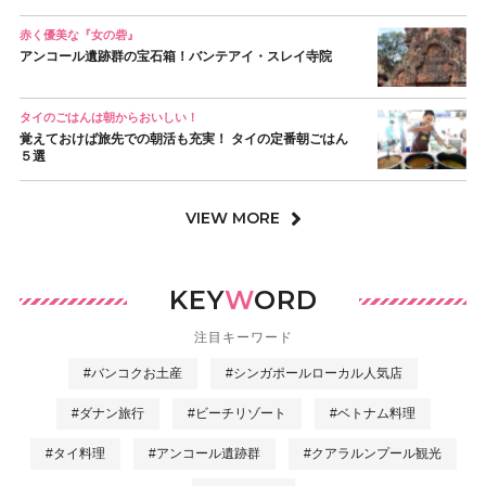
赤く優美な『女の砦』
アンコール遺跡群の宝石箱！バンテアイ・スレイ寺院
タイのごはんは朝からおいしい！
覚えておけば旅先での朝活も充実！ タイの定番朝ごはん
５選
VIEW MORE
KEY
W
ORD
注目キーワード
#バンコクお土産
#シンガポールローカル人気店
#ダナン旅行
#ビーチリゾート
#ベトナム料理
#タイ料理
#アンコール遺跡群
#クアラルンプール観光