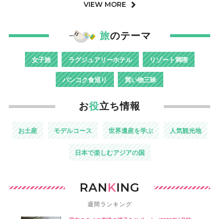
VIEW MORE
旅
のテーマ
女子旅
ラグジュアリーホテル
リゾート満喫
バンコク食巡り
買い物三昧
お
役
立ち情報
お土産
モデルコース
世界遺産を学ぶ
人気観光地
日本で楽しむアジアの国
RAN
K
ING
週間ランキング