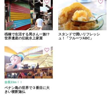
桟橋で生活する周さん一族!?
スタンドで潤いリフレッシ
世界遺産の伝統水上家屋
ュ！「フルーツABC」
全長33m！！
ペナン島の世界で３番目に大
きい寝釈迦仏