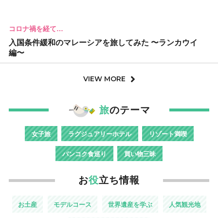
コロナ禍を経て…
入国条件緩和のマレーシアを旅してみた 〜ランカウイ
編〜
VIEW MORE
旅
のテーマ
女子旅
ラグジュアリーホテル
リゾート満喫
バンコク食巡り
買い物三昧
お
役
立ち情報
お土産
モデルコース
世界遺産を学ぶ
人気観光地