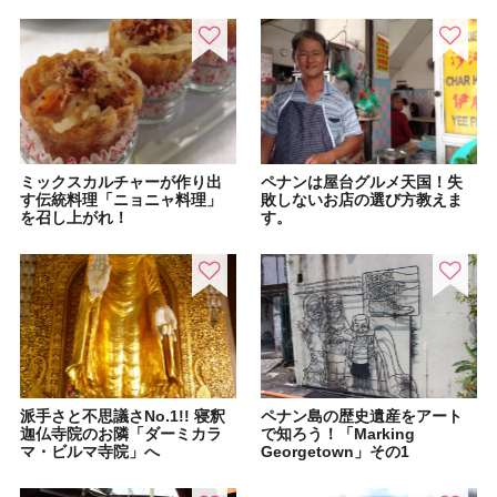
ミックスカルチャーが作り出
ペナンは屋台グルメ天国！失
す伝統料理「ニョニャ料理」
敗しないお店の選び方教えま
を召し上がれ！
す。
派手さと不思議さNo.1!! 寝釈
ペナン島の歴史遺産をアート
迦仏寺院のお隣「ダーミカラ
で知ろう！「Marking
マ・ビルマ寺院」へ
Georgetown」その1