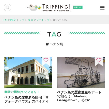
東南アジア
TRIPPING! トップ
東南アジアトップ
ペナン島
T
A
G
ペナン島
豪華で優雅なひとときを！
ペナン島の歴史遺産をアート
で知ろう「Marking
ペナン島の歴史ある邸宅「サ
Georgetown」その2
フォークハウス」のハイティ
ー