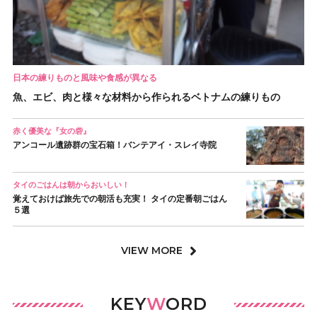
日本の練りものと風味や食感が異なる
魚、エビ、肉と様々な材料から作られるベトナムの練りもの
赤く優美な『女の砦』
アンコール遺跡群の宝石箱！バンテアイ・スレイ寺院
タイのごはんは朝からおいしい！
覚えておけば旅先での朝活も充実！ タイの定番朝ごはん
５選
VIEW MORE
KEY
W
ORD