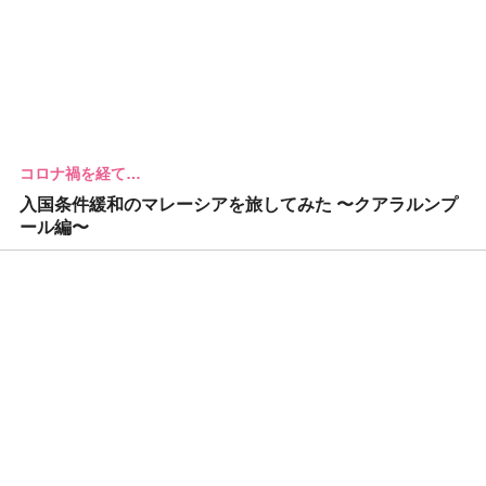
コロナ禍を経て…
入国条件緩和のマレーシアを旅してみた 〜クアラルンプ
ール編〜