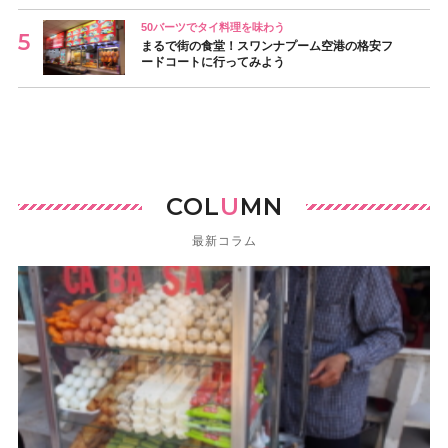
50バーツでタイ料理を味わう
まるで街の食堂！スワンナプーム空港の格安フ
ードコートに行ってみよう
COL
U
MN
最新コラム