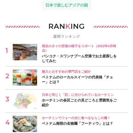
日本で楽しむアジアの国
RAN
K
ING
週間ランキング
現在のタイの空港の様子をリポート（2022年4月時
点）
バンコク・スワンナプーム空港でお土産探しを
してみた
魅力とおすすめの専門店をご紹介
ベトナムのローカルスイーツの代表格「チェ
ー」とは？
日本と同じく「区」に分けられているホーチミン
ホーチミンの各区ごとの見どころと雰囲気をご
紹介
ホーチミンでフォーの次に食べるならこの麺！
ベトナム南部の名物麺「フーティウ」とは？