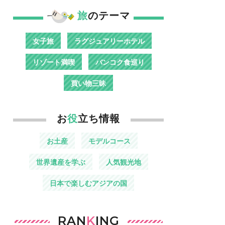
旅
のテーマ
女子旅
ラグジュアリーホテル
リゾート満喫
バンコク食巡り
買い物三昧
お
役
立ち情報
お土産
モデルコース
世界遺産を学ぶ
人気観光地
日本で楽しむアジアの国
RAN
K
ING