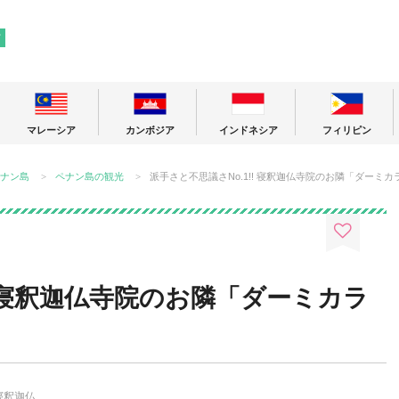
! 東南アジアの今が分かる旅の情報サイト
ア
マレーシア
カンボジア
インドネシア
フィリピン
ナン島
ペナン島の観光
派手さと不思議さNo.1!! 寝釈迦仏寺院のお隣「ダーミ
! 寝釈迦仏寺院のお隣「ダーミカラ
寝釈迦仏