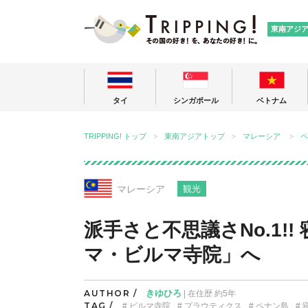
TRIPPING
東南アジ
タイ
シンガポール
ベトナム
TRIPPING! トップ
東南アジアトップ
マレーシア
ペ
マレーシア
観光
派手さと不思議さNo.1!
マ・ビルマ寺院」へ
AUTHOR /
きゆひろ
| 在住歴 約5年
TAG /
ビルマ寺院
プラウティクス
ペナン島