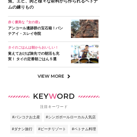
魚、エビ、肉と様々な材料から作られるベトナ
ムの練りもの
赤く優美な『女の砦』
アンコール遺跡群の宝石箱！バン
テアイ・スレイ寺院
タイのごはんは朝からおいしい！
覚えておけば旅先での朝活も充
実！ タイの定番朝ごはん５選
VIEW MORE
KEY
W
ORD
注目キーワード
#バンコクお土産
#シンガポールローカル人気店
#ダナン旅行
#ビーチリゾート
#ベトナム料理