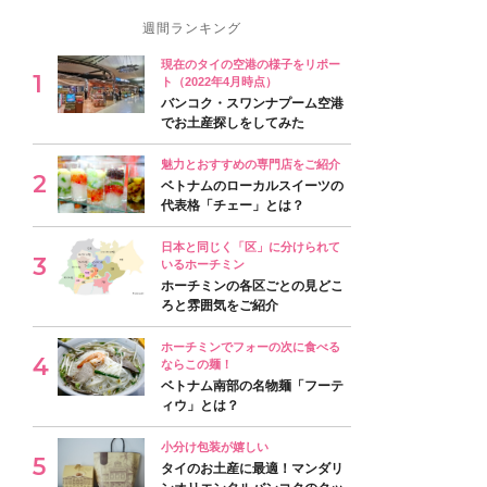
週間ランキング
現在のタイの空港の様子をリポー
ト（2022年4月時点）
バンコク・スワンナプーム空港
でお土産探しをしてみた
魅力とおすすめの専門店をご紹介
ベトナムのローカルスイーツの
代表格「チェー」とは？
日本と同じく「区」に分けられて
いるホーチミン
ホーチミンの各区ごとの見どこ
ろと雰囲気をご紹介
ホーチミンでフォーの次に食べる
ならこの麺！
ベトナム南部の名物麺「フーテ
ィウ」とは？
小分け包装が嬉しい
タイのお土産に最適！マンダリ