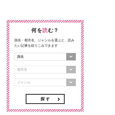
何を
読
む？
国名・都市名、ジャンルを選ぶと、読み
たい記事を絞りこみできます
探 す