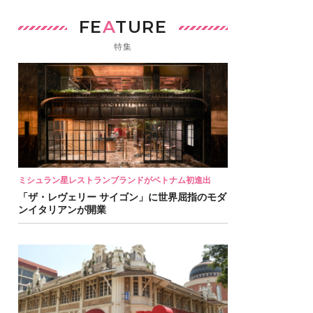
FE
A
TURE
特集
ミシュラン星レストランブランドがベトナム初進出
「ザ・レヴェリー サイゴン」に世界屈指のモダ
ンイタリアンが開業