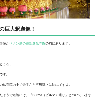
ｍの巨大釈迦像！
寺院が
ペナン島の寝釈迦仏寺院
の前にあります。
ところ。
です。
仏寺院の中で派手さと不思議さはNo.1ですよ。
そうで道路には、『Burma（ビルマ）通り』とついています