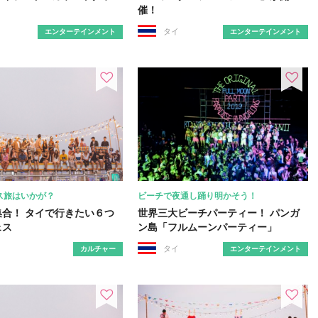
催！
タイ
エンターテインメント
エンターテインメント
ス旅はいかが？
ビーチで夜通し踊り明かそう！
集合！ タイで行きたい６つ
世界三大ビーチパーティー！ パンガ
ェス
ン島「フルムーンパーティー」
タイ
カルチャー
エンターテインメント