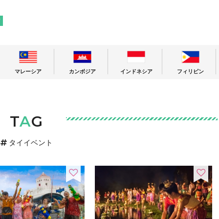
! 東南アジアの今が分かる旅の情報サイト
ア
マレーシア
カンボジア
インドネシア
フィリピン
T
A
G
タイイベント