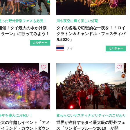
使った野外音楽フェスも必見！
川や夜空に輝く美しい灯篭
も開催！タイ最大の水かけ祭
タイの各地で幻想的な一夜を！「ロイ
クラーン」に行ってみよう！
クラトン＆キャンドル・フェスティバ
ル2020」
カルチャー
タイ
カルチャー
新年を盛大にお祝い！
変わらないサスティナビリティへのこだわり
最大の年越しイベント「アメ
世界が注目するタイ最大級の野外フェ
タイランド・カウントダウン
ス「ワンダーフルーツ2019」が開