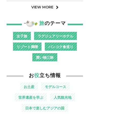
VIEW MORE
旅
のテーマ
女子旅
ラグジュアリーホテル
リゾート満喫
バンコク食巡り
買い物三昧
お
役
立ち情報
お土産
モデルコース
世界遺産を学ぶ
人気観光地
日本で楽しむアジアの国