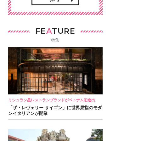
FE
A
TURE
特集
ミシュラン星レストランブランドがベトナム初進出
「ザ・レヴェリー サイゴン」に世界屈指のモダ
ンイタリアンが開業