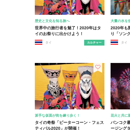
歴史と文化を知る旅へ
大量の水を
世界中の旅行者を魅了！2020年はタ
2020年
イのお祭りに出かけよう！
り「ソン
タイ
タイ
カルチャー
派手な仮面が街を練り歩く！
花火と共に
タイの奇祭「ピーターコーン・フェス
バンコク
ティバル2020」が開催！
ージング