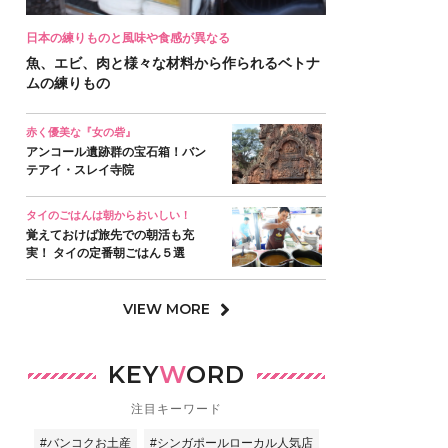
日本の練りものと風味や食感が異なる
魚、エビ、肉と様々な材料から作られるベトナ
ムの練りもの
赤く優美な『女の砦』
アンコール遺跡群の宝石箱！バン
テアイ・スレイ寺院
タイのごはんは朝からおいしい！
覚えておけば旅先での朝活も充
実！ タイの定番朝ごはん５選
VIEW MORE
KEY
W
ORD
注目キーワード
#バンコクお土産
#シンガポールローカル人気店