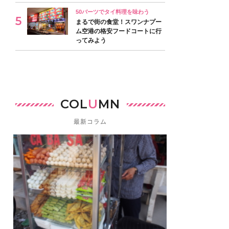
50バーツでタイ料理を味わう
まるで街の食堂！スワンナプー
ム空港の格安フードコートに行
ってみよう
COL
U
MN
最新コラム