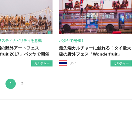
サスティナビリティを意識
パタヤで開催！
端の野外アートフェス
最先端カルチャーに触れる！タイ最大
fruit 2017」パタヤで開催
級の野外フェス「Wonderfruit」
タイ
カルチャー
カルチャー
1
2