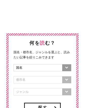
何を
読
む？
国名・都市名、ジャンルを選ぶと、読み
たい記事を絞りこみできます
探 す