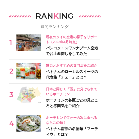
RAN
K
ING
週間ランキング
現在のタイの空港の様子をリポー
ト（2022年4月時点）
バンコク・スワンナプーム空港
でお土産探しをしてみた
魅力とおすすめの専門店をご紹介
ベトナムのローカルスイーツの
代表格「チェー」とは？
日本と同じく「区」に分けられて
いるホーチミン
ホーチミンの各区ごとの見どこ
ろと雰囲気をご紹介
ホーチミンでフォーの次に食べる
ならこの麺！
ベトナム南部の名物麺「フーテ
ィウ」とは？