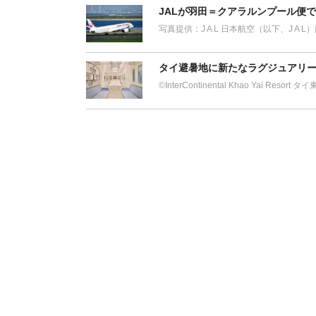
JALが羽田＝クアラルンプール便
写真提供：J A L 日本航空（以下、J A 
タイ避暑地に新たなラグジュアリー
©︎InterContinental Khao Yai Res