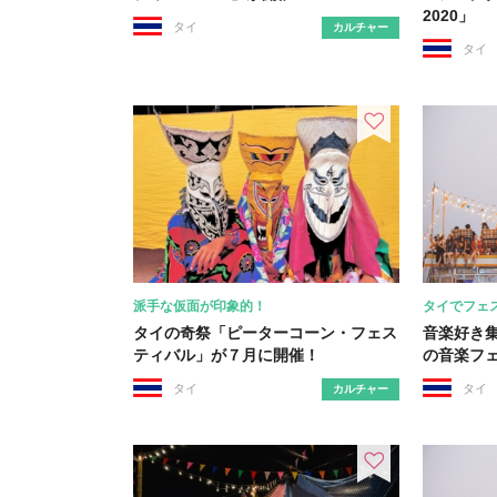
2020」
タイ
カルチャー
タイ
派手な仮面が印象的！
タイでフェ
タイの奇祭「ピーターコーン・フェス
音楽好き
ティバル」が７月に開催！
の音楽フ
タイ
タイ
カルチャー