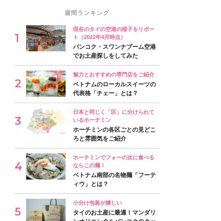
週間ランキング
現在のタイの空港の様子をリポー
ト（2022年4月時点）
バンコク・スワンナプーム空港
でお土産探しをしてみた
魅力とおすすめの専門店をご紹介
ベトナムのローカルスイーツの
代表格「チェー」とは？
日本と同じく「区」に分けられて
いるホーチミン
ホーチミンの各区ごとの見どこ
ろと雰囲気をご紹介
ホーチミンでフォーの次に食べる
ならこの麺！
ベトナム南部の名物麺「フーテ
ィウ」とは？
小分け包装が嬉しい
タイのお土産に最適！マンダリ