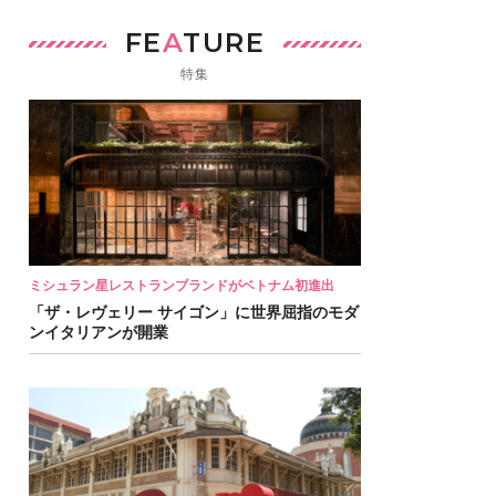
FE
A
TURE
特集
ミシュラン星レストランブランドがベトナム初進出
「ザ・レヴェリー サイゴン」に世界屈指のモダ
ンイタリアンが開業