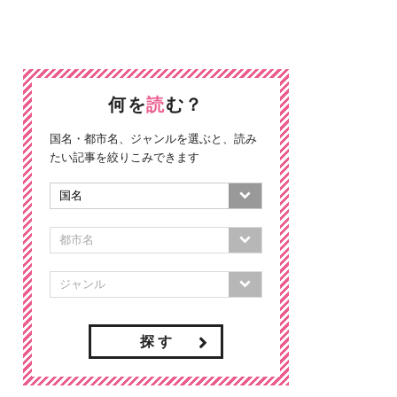
何を
読
む？
国名・都市名、ジャンルを選ぶと、読み
たい記事を絞りこみできます
探 す