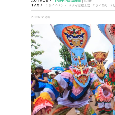
AUTHOR /
TRIPPING!編集部
| Editer
TAG /
タイイベント
タイ伝統工芸
タイ祭り
2019.6.22 更新