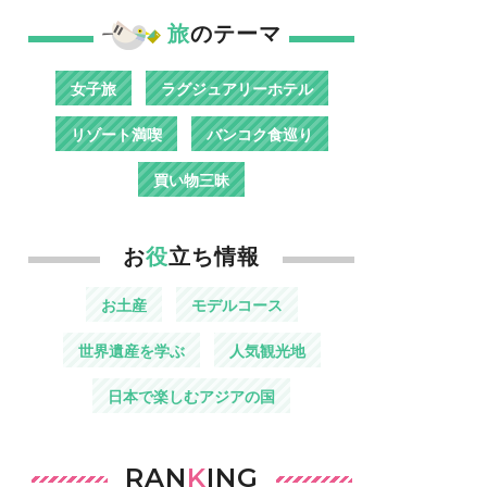
旅
のテーマ
女子旅
ラグジュアリーホテル
リゾート満喫
バンコク食巡り
買い物三昧
お
役
立ち情報
お土産
モデルコース
世界遺産を学ぶ
人気観光地
日本で楽しむアジアの国
RAN
K
ING