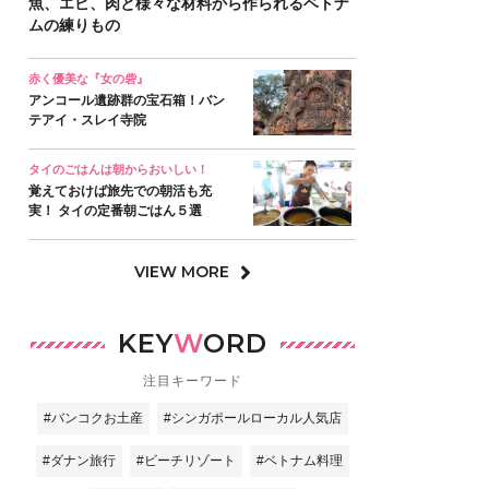
魚、エビ、肉と様々な材料から作られるベトナ
ムの練りもの
赤く優美な『女の砦』
アンコール遺跡群の宝石箱！バン
テアイ・スレイ寺院
タイのごはんは朝からおいしい！
覚えておけば旅先での朝活も充
実！ タイの定番朝ごはん５選
VIEW MORE
KEY
W
ORD
注目キーワード
#バンコクお土産
#シンガポールローカル人気店
#ダナン旅行
#ビーチリゾート
#ベトナム料理