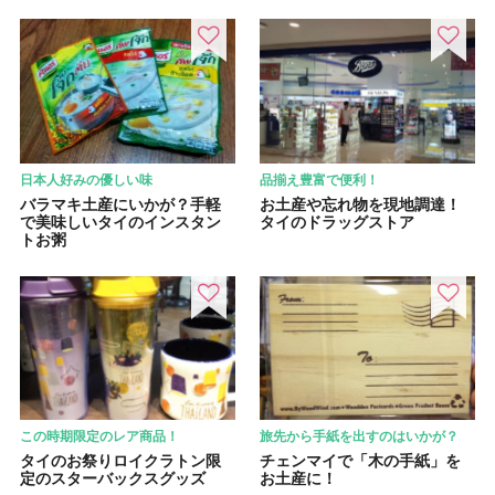
日本人好みの優しい味
品揃え豊富で便利！
バラマキ土産にいかが？手軽
お土産や忘れ物を現地調達！
で美味しいタイのインスタン
タイのドラッグストア
トお粥
この時期限定のレア商品！
旅先から手紙を出すのはいかが？
タイのお祭りロイクラトン限
チェンマイで「木の手紙」を
定のスターバックスグッズ
お土産に！