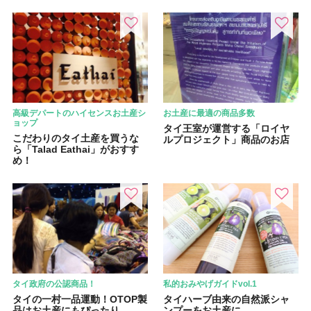
高級デパートのハイセンスお土産シ
お土産に最適の商品多数
ョップ
タイ王室が運営する「ロイヤ
こだわりのタイ土産を買うな
ルプロジェクト」商品のお店
ら「Talad Eathai」がおすす
め！
タイ政府の公認商品！
私的おみやげガイドvol.1
タイの一村一品運動！OTOP製
タイハーブ由来の自然派シャ
品はお土産にもぴったり
ンプーをお土産に