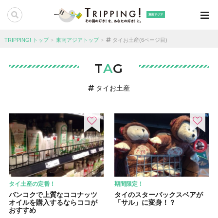
東南アジア
TRIPPING! トップ
東南アジアトップ
タイお土産(6ページ目)
T
A
G
タイお土産
タイ土産の定番！
期間限定！
バンコクで上質なココナッツ
タイのスターバックスベアが
オイルを購入するならココが
「サル」に変身！？
おすすめ