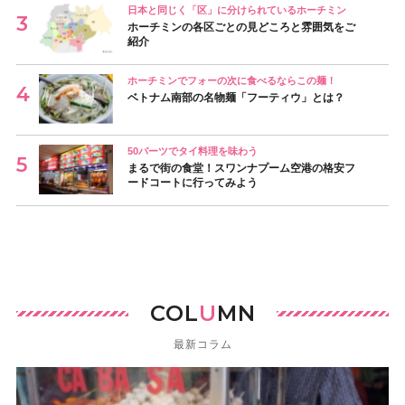
日本と同じく「区」に分けられているホーチミン
ホーチミンの各区ごとの見どころと雰囲気をご
紹介
ホーチミンでフォーの次に食べるならこの麺！
ベトナム南部の名物麺「フーティウ」とは？
50バーツでタイ料理を味わう
まるで街の食堂！スワンナプーム空港の格安フ
ードコートに行ってみよう
COL
U
MN
最新コラム