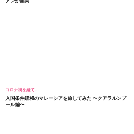
アンが開業
コロナ禍を経て…
入国条件緩和のマレーシアを旅してみた 〜クアラルンプ
ール編〜