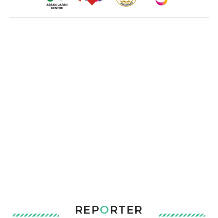
REP
O
RTER