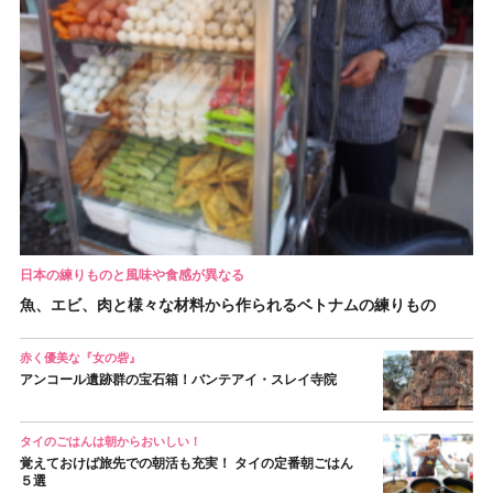
日本の練りものと風味や食感が異なる
魚、エビ、肉と様々な材料から作られるベトナムの練りもの
赤く優美な『女の砦』
アンコール遺跡群の宝石箱！バンテアイ・スレイ寺院
タイのごはんは朝からおいしい！
覚えておけば旅先での朝活も充実！ タイの定番朝ごはん
５選