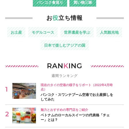
バンコク食巡り
買い物三昧
お
役
立ち情報
お土産
モデルコース
世界遺産を学ぶ
人気観光地
日本で楽しむアジアの国
RAN
K
ING
週間ランキング
現在のタイの空港の様子をリポート（2022年4月時
点）
バンコク・スワンナプーム空港でお土産探しを
してみた
魅力とおすすめの専門店をご紹介
ベトナムのローカルスイーツの代表格「チェ
ー」とは？