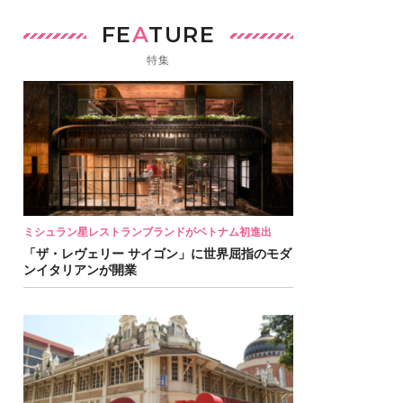
FE
A
TURE
特集
ミシュラン星レストランブランドがベトナム初進出
「ザ・レヴェリー サイゴン」に世界屈指のモダ
ンイタリアンが開業