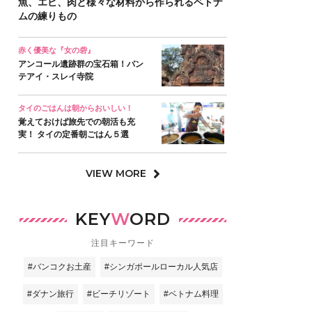
魚、エビ、肉と様々な材料から作られるベトナ
ムの練りもの
赤く優美な『女の砦』
アンコール遺跡群の宝石箱！バン
テアイ・スレイ寺院
タイのごはんは朝からおいしい！
覚えておけば旅先での朝活も充
実！ タイの定番朝ごはん５選
VIEW MORE
KEY
W
ORD
注目キーワード
#バンコクお土産
#シンガポールローカル人気店
#ダナン旅行
#ビーチリゾート
#ベトナム料理