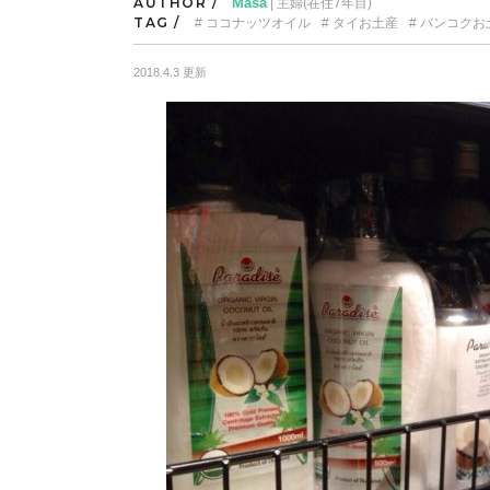
AUTHOR /
Masa
| 主婦(在住7年目)
TAG /
ココナッツオイル
タイお土産
バンコクお
2018.4.3 更新