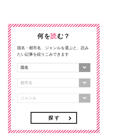
何を
読
む？
国名・都市名、ジャンルを選ぶと、読み
たい記事を絞りこみできます
探 す