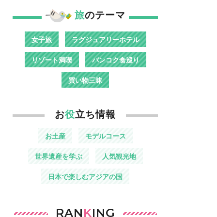
旅
のテーマ
女子旅
ラグジュアリーホテル
リゾート満喫
バンコク食巡り
買い物三昧
お
役
立ち情報
お土産
モデルコース
世界遺産を学ぶ
人気観光地
日本で楽しむアジアの国
RAN
K
ING