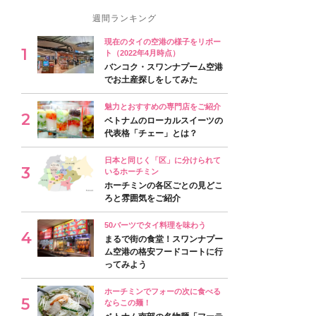
週間ランキング
現在のタイの空港の様子をリポー
ト（2022年4月時点）
バンコク・スワンナプーム空港
でお土産探しをしてみた
魅力とおすすめの専門店をご紹介
ベトナムのローカルスイーツの
代表格「チェー」とは？
日本と同じく「区」に分けられて
いるホーチミン
ホーチミンの各区ごとの見どこ
ろと雰囲気をご紹介
50バーツでタイ料理を味わう
まるで街の食堂！スワンナプー
ム空港の格安フードコートに行
ってみよう
ホーチミンでフォーの次に食べる
ならこの麺！