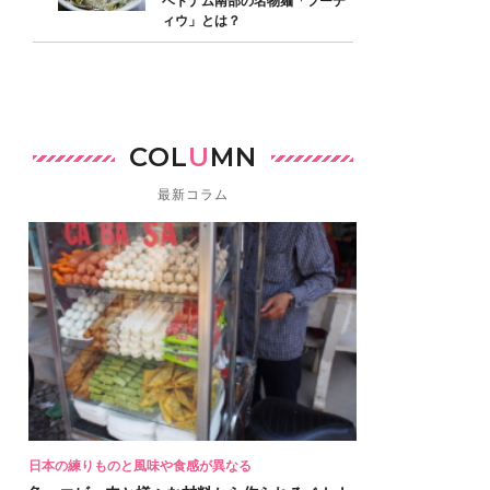
ベトナム南部の名物麺「フーテ
ィウ」とは？
COL
U
MN
最新コラム
日本の練りものと風味や食感が異なる