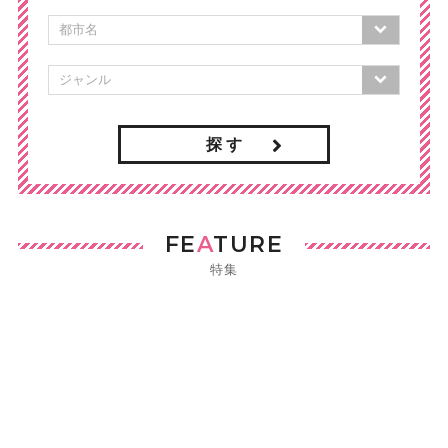
探 す
FE
A
TURE
特集