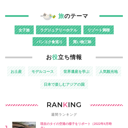
旅
のテーマ
女子旅
ラグジュアリーホテル
リゾート満喫
バンコク食巡り
買い物三昧
お
役
立ち情報
お土産
モデルコース
世界遺産を学ぶ
人気観光地
日本で楽しむアジアの国
RAN
K
ING
週間ランキング
現在のタイの空港の様子をリポート（2022年4月時