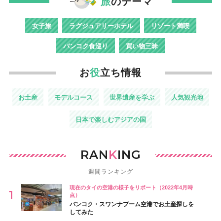
旅
のテーマ
女子旅
ラグジュアリーホテル
リゾート満喫
バンコク食巡り
買い物三昧
お
役
立ち情報
お土産
モデルコース
世界遺産を学ぶ
人気観光地
日本で楽しむアジアの国
RAN
K
ING
週間ランキング
現在のタイの空港の様子をリポート（2022年4月時
点）
バンコク・スワンナプーム空港でお土産探しを
してみた