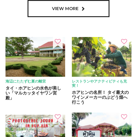
VIEW MORE
海辺にたたずむ夏の離宮
レストランやアクティビティも充
実！
タイ・ホアヒンの水色が美し
ホアヒンの名所！ タイ最大の
い「マルカッタイヤワン宮
ワインメーカーのぶどう畑へ
殿」
行こう