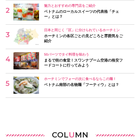
魅力とおすすめの専門店をご紹介
ベトナムのローカルスイーツの代表格「チェ
ー」とは？
日本と同じく「区」に分けられているホーチミン
ホーチミンの各区ごとの見どころと雰囲気をご
紹介
50バーツでタイ料理を味わう
まるで街の食堂！スワンナプーム空港の格安フ
ードコートに行ってみよう
ホーチミンでフォーの次に食べるならこの麺！
ベトナム南部の名物麺「フーティウ」とは？
COL
U
MN