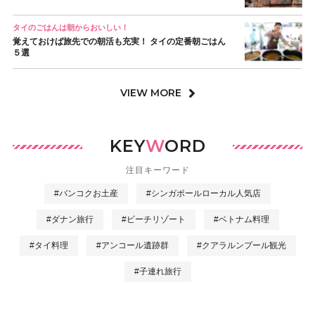
タイのごはんは朝からおいしい！
覚えておけば旅先での朝活も充実！ タイの定番朝ごはん
５選
VIEW MORE
KEY
W
ORD
注目キーワード
#バンコクお土産
#シンガポールローカル人気店
#ダナン旅行
#ビーチリゾート
#ベトナム料理
#タイ料理
#アンコール遺跡群
#クアラルンプール観光
#子連れ旅行