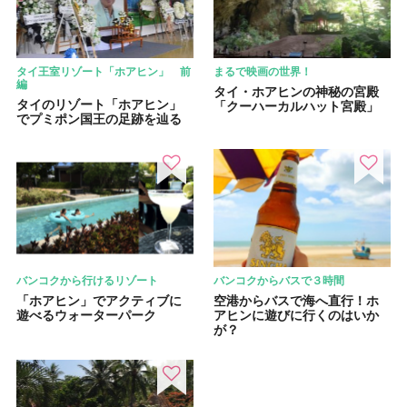
タイ王室リゾート「ホアヒン」 前
まるで映画の世界！
編
タイ・ホアヒンの神秘の宮殿
タイのリゾート「ホアヒン」
「クーハーカルハット宮殿」
でプミポン国王の足跡を辿る
バンコクから行けるリゾート
バンコクからバスで３時間
「ホアヒン」でアクティブに
空港からバスで海へ直行！ホ
遊べるウォーターパーク
アヒンに遊びに行くのはいか
が？