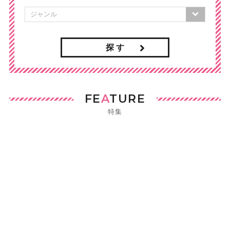
探 す
FE
A
TURE
特集