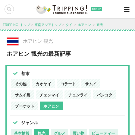
東南アジア
TRIPPING! トップ
東南アジアトップ
タイ
ホアヒン
観光
ホアヒン 観光
ホアヒン 観光の最新記事
都市
その他
カオヤイ
コラート
サムイ
サムイ島
チェンマイ
チェンライ
バンコク
プーケット
ホアヒン
ジャンル
基本情報
観光
グルメ
買い物
ビューティー