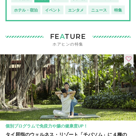
ホテル・宿泊
イベント
エンタメ
ニュース
特集
FE
A
TURE
ホアヒンの特集
個別プログラムで免疫力や腸の健康度UP！
タイ屈指のウェルネス・リゾート「チバソム」に４種の