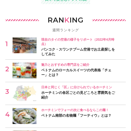
RAN
K
ING
週間ランキング
現在のタイの空港の様子をリポート（2022年4月時
点）
バンコク・スワンナプーム空港でお土産探しを
してみた
魅力とおすすめの専門店をご紹介
ベトナムのローカルスイーツの代表格「チェ
ー」とは？
日本と同じく「区」に分けられているホーチミン
ホーチミンの各区ごとの見どころと雰囲気をご
紹介
ホーチミンでフォーの次に食べるならこの麺！
ベトナム南部の名物麺「フーティウ」とは？