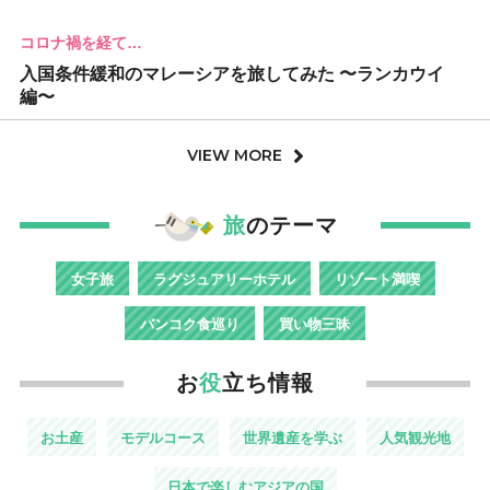
コロナ禍を経て…
入国条件緩和のマレーシアを旅してみた 〜ランカウイ
編〜
VIEW MORE
旅
のテーマ
女子旅
ラグジュアリーホテル
リゾート満喫
バンコク食巡り
買い物三昧
お
役
立ち情報
お土産
モデルコース
世界遺産を学ぶ
人気観光地
日本で楽しむアジアの国