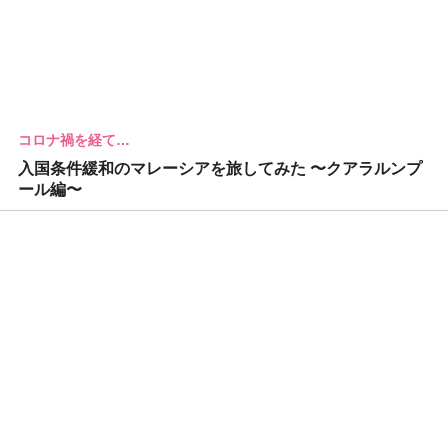
コロナ禍を経て…
入国条件緩和のマレーシアを旅してみた 〜クアラルンプ
ール編〜