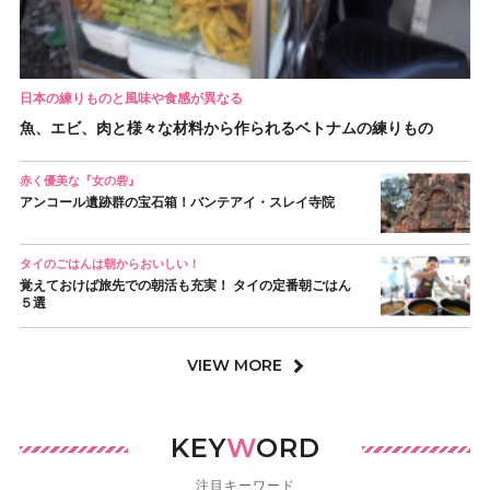
日本の練りものと風味や食感が異なる
魚、エビ、肉と様々な材料から作られるベトナムの練りもの
赤く優美な『女の砦』
アンコール遺跡群の宝石箱！バンテアイ・スレイ寺院
タイのごはんは朝からおいしい！
覚えておけば旅先での朝活も充実！ タイの定番朝ごはん
５選
VIEW MORE
KEY
W
ORD
注目キーワード