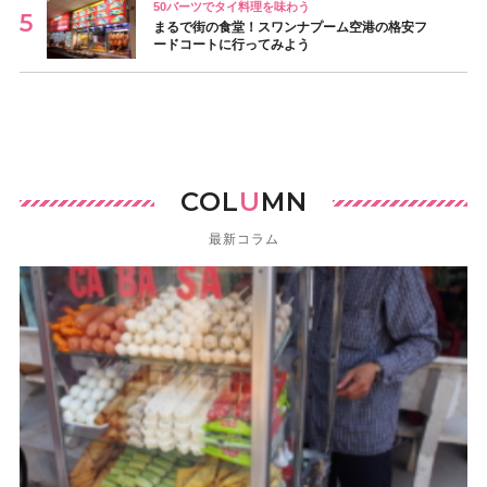
50バーツでタイ料理を味わう
まるで街の食堂！スワンナプーム空港の格安フ
ードコートに行ってみよう
COL
U
MN
最新コラム