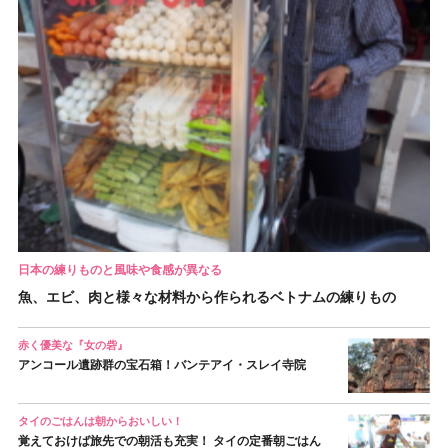
日本の練りものと風味や食感が異なる
魚、エビ、肉と様々な材料から作られるベトナムの練りもの
赤く優美な『女の砦』
アンコール遺跡群の宝石箱！バンテアイ・スレイ寺院
タイのごはんは朝からおいしい！
覚えておけば旅先での朝活も充実！ タイの定番朝ごはん