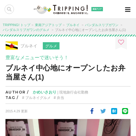
東南アジア
TRIPPING! トップ
東南アジアトップ
ブルネイ
バンダルスリブガワン
バンダルスリブガワンのグルメ
ブルネイ中心地にオープンしたお弁当屋さん(1)
ブルネイ
グルメ
豊富なメニューで迷いそう！
ブルネイ中心地にオープンしたお弁
当屋さん(1)
AUTHOR /
かめいさおり
| 現地旅行会社勤務
TAG /
ブルネイグルメ
弁当
2015.4.29 更新