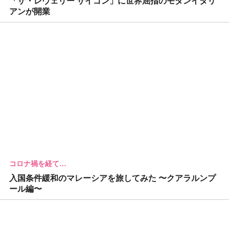
「ザ・レヴェリー サイゴン」に世界屈指のモダンイタリ
アンが開業
コロナ禍を経て…
入国条件緩和のマレーシアを旅してみた 〜クアラルンプ
ール編〜