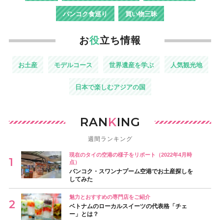
バンコク食巡り
買い物三昧
お
役
立ち情報
お土産
モデルコース
世界遺産を学ぶ
人気観光地
日本で楽しむアジアの国
RAN
K
ING
週間ランキング
現在のタイの空港の様子をリポート（2022年4月時
点）
バンコク・スワンナプーム空港でお土産探しを
してみた
魅力とおすすめの専門店をご紹介
ベトナムのローカルスイーツの代表格「チェ
ー」とは？