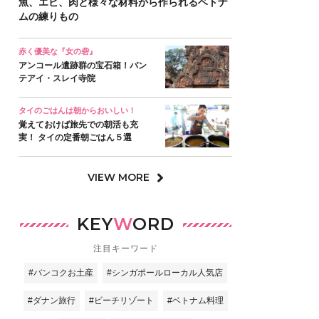
魚、エビ、肉と様々な材料から作られるベトナ
ムの練りもの
赤く優美な『女の砦』
アンコール遺跡群の宝石箱！バン
テアイ・スレイ寺院
タイのごはんは朝からおいしい！
覚えておけば旅先での朝活も充
実！ タイの定番朝ごはん５選
VIEW MORE
KEY
W
ORD
注目キーワード
#バンコクお土産
#シンガポールローカル人気店
#ダナン旅行
#ビーチリゾート
#ベトナム料理