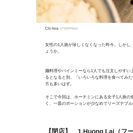
Chi Hoa
©TRIPPING!
女性の1人旅が珍しくなくなった昨今。しかし、
ょうか。
麺料理やバインミーなら1人でも注文しやすい
るとなると別。「いろいろな料理を食べてみた
方も多いはず。
そこで今回は、ホーチミンにある
女子1人旅の
く、一皿のポーションが少なめでリーズナブル
【閉店】 1.Huong Lai（