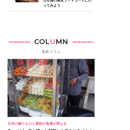
ム空港の格安フードコートに行
ってみよう
COL
U
MN
最新コラム
日本の練りものと風味や食感が異なる