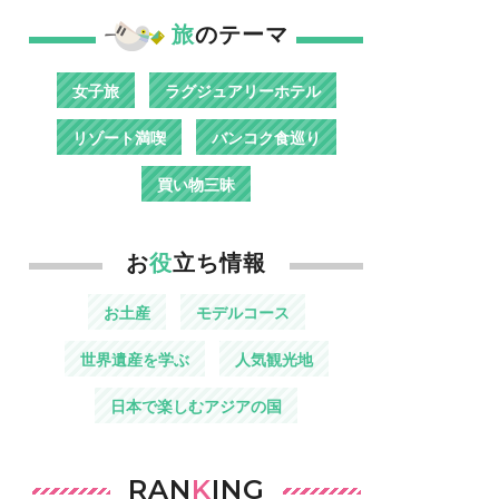
旅
のテーマ
女子旅
ラグジュアリーホテル
リゾート満喫
バンコク食巡り
買い物三昧
お
役
立ち情報
お土産
モデルコース
世界遺産を学ぶ
人気観光地
日本で楽しむアジアの国
RAN
K
ING