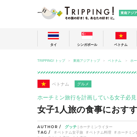
TRIPPING
東南アジ
タイ
シンガポール
ベトナム
TRIPPING! トップ
東南アジアトップ
ベトナム
ホー
ベトナム
グルメ
ホーチミン旅行を計画している女子必見
女子1人旅の食事におす
AUTHOR /
グッチ
| ホーチミンライター
TAG /
ベトナム女子旅
ベトナム料理
ホーチミン