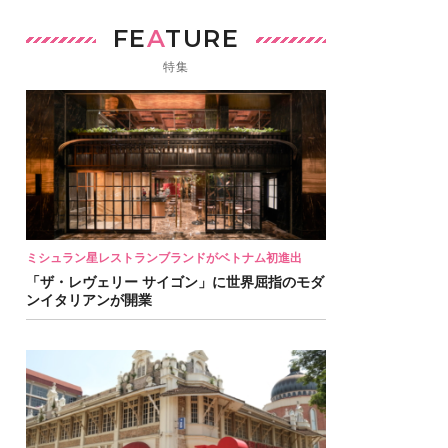
FE
A
TURE
特集
ミシュラン星レストランブランドがベトナム初進出
「ザ・レヴェリー サイゴン」に世界屈指のモダ
ンイタリアンが開業