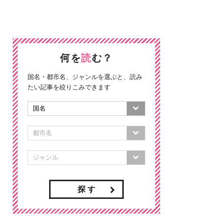
何を
読
む？
国名・都市名、ジャンルを選ぶと、読み
たい記事を絞りこみできます
探 す