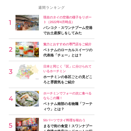
週間ランキング
現在のタイの空港の様子をリポー
ト（2022年4月時点）
バンコク・スワンナプーム空港
でお土産探しをしてみた
魅力とおすすめの専門店をご紹介
ベトナムのローカルスイーツの
代表格「チェー」とは？
日本と同じく「区」に分けられて
いるホーチミン
ホーチミンの各区ごとの見どこ
ろと雰囲気をご紹介
ホーチミンでフォーの次に食べる
ならこの麺！
ベトナム南部の名物麺「フーテ
ィウ」とは？
50バーツでタイ料理を味わう
まるで街の食堂！スワンナプー