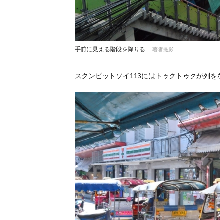
手前に見える階段を降りる
著者撮影
スクンビットソイ113にはトゥクトゥクが列