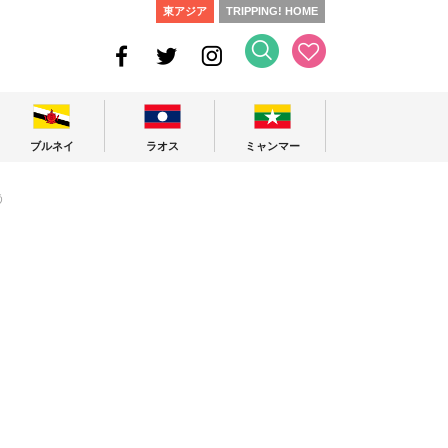
東アジア
TRIPPING! HOME
ブルネイ
ラオス
ミャンマー
う