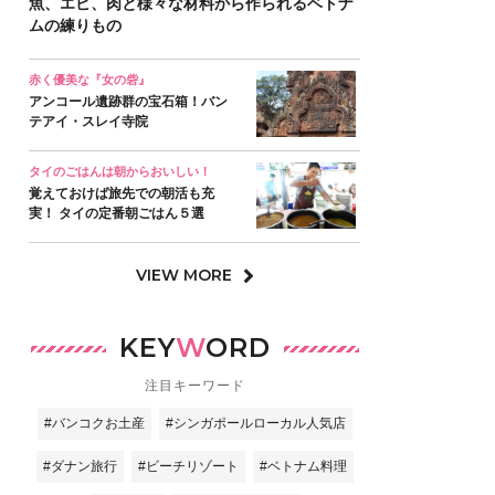
魚、エビ、肉と様々な材料から作られるベトナ
ムの練りもの
赤く優美な『女の砦』
アンコール遺跡群の宝石箱！バン
テアイ・スレイ寺院
タイのごはんは朝からおいしい！
覚えておけば旅先での朝活も充
実！ タイの定番朝ごはん５選
VIEW MORE
KEY
W
ORD
注目キーワード
#バンコクお土産
#シンガポールローカル人気店
#ダナン旅行
#ビーチリゾート
#ベトナム料理