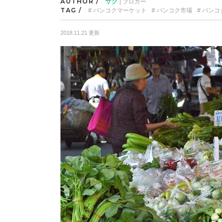
AUTHOR /
サク
| ブロガー
TAG /
バンコクマーケット
バンコク市場
バンコ
2018.11.21 更新