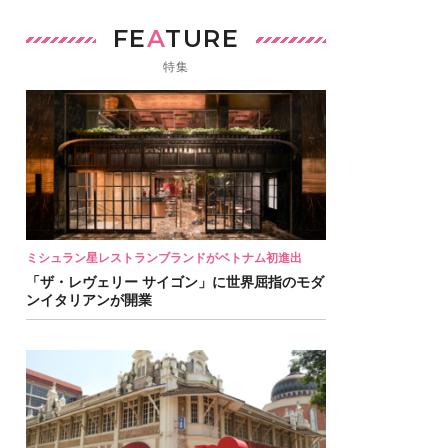
FE
A
TURE
特集
ミシュラン星レストランブランドがベトナム初進出
「ザ・レヴェリー サイゴン」に世界屈指のモダ
ンイタリアンが開業