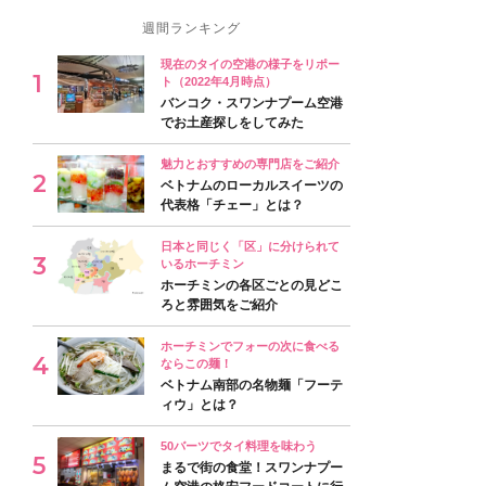
週間ランキング
現在のタイの空港の様子をリポー
ト（2022年4月時点）
バンコク・スワンナプーム空港
でお土産探しをしてみた
魅力とおすすめの専門店をご紹介
ベトナムのローカルスイーツの
代表格「チェー」とは？
日本と同じく「区」に分けられて
いるホーチミン
ホーチミンの各区ごとの見どこ
ろと雰囲気をご紹介
ホーチミンでフォーの次に食べる
ならこの麺！
ベトナム南部の名物麺「フーテ
ィウ」とは？
50バーツでタイ料理を味わう
まるで街の食堂！スワンナプー