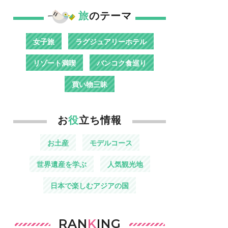
旅
のテーマ
女子旅
ラグジュアリーホテル
リゾート満喫
バンコク食巡り
買い物三昧
お
役
立ち情報
お土産
モデルコース
世界遺産を学ぶ
人気観光地
日本で楽しむアジアの国
RAN
K
ING