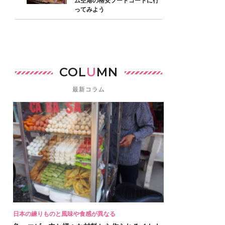
ム空港の格安フードコートに行
ってみよう
COL
U
MN
最新コラム
日本の練りものと風味や食感が異なる