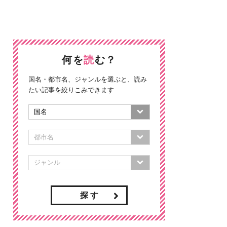
何を
読
む？
国名・都市名、ジャンルを選ぶと、読み
たい記事を絞りこみできます
探 す