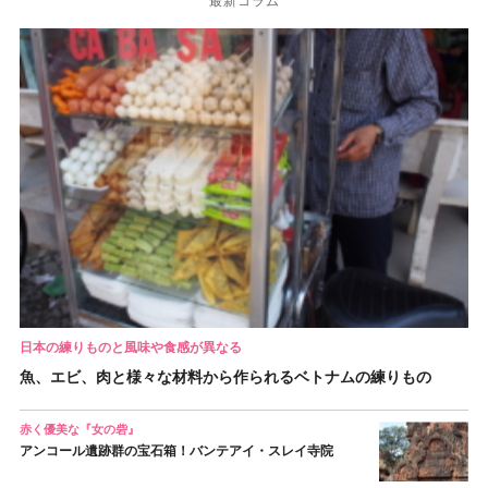
最新コラム
日本の練りものと風味や食感が異なる
魚、エビ、肉と様々な材料から作られるベトナムの練りもの
赤く優美な『女の砦』
アンコール遺跡群の宝石箱！バンテアイ・スレイ寺院