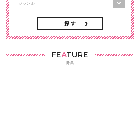
探 す
FE
A
TURE
特集