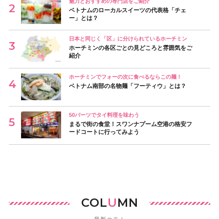
魅力とおすすめの専門店をご紹介
ベトナムのローカルスイーツの代表格「チェ
ー」とは？
日本と同じく「区」に分けられているホーチミン
ホーチミンの各区ごとの見どころと雰囲気をご
紹介
ホーチミンでフォーの次に食べるならこの麺！
ベトナム南部の名物麺「フーティウ」とは？
50バーツでタイ料理を味わう
まるで街の食堂！スワンナプーム空港の格安フ
ードコートに行ってみよう
COL
U
MN