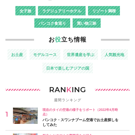
女子旅
ラグジュアリーホテル
リゾート満喫
バンコク食巡り
買い物三昧
お
役
立ち情報
お土産
モデルコース
世界遺産を学ぶ
人気観光地
日本で楽しむアジアの国
RAN
K
ING
週間ランキング
現在のタイの空港の様子をリポート（2022年4月時
点）
バンコク・スワンナプーム空港でお土産探しを
してみた