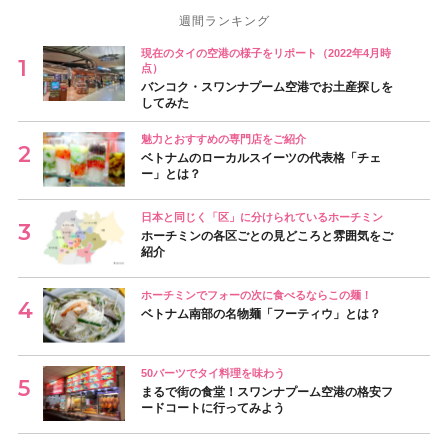
週間ランキング
現在のタイの空港の様子をリポート（2022年4月時
点）
バンコク・スワンナプーム空港でお土産探しを
してみた
魅力とおすすめの専門店をご紹介
ベトナムのローカルスイーツの代表格「チェ
ー」とは？
日本と同じく「区」に分けられているホーチミン
ホーチミンの各区ごとの見どころと雰囲気をご
紹介
ホーチミンでフォーの次に食べるならこの麺！
ベトナム南部の名物麺「フーティウ」とは？
50バーツでタイ料理を味わう
まるで街の食堂！スワンナプーム空港の格安フ
ードコートに行ってみよう