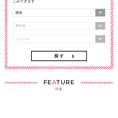
こみできます
探 す
FE
A
TURE
特集