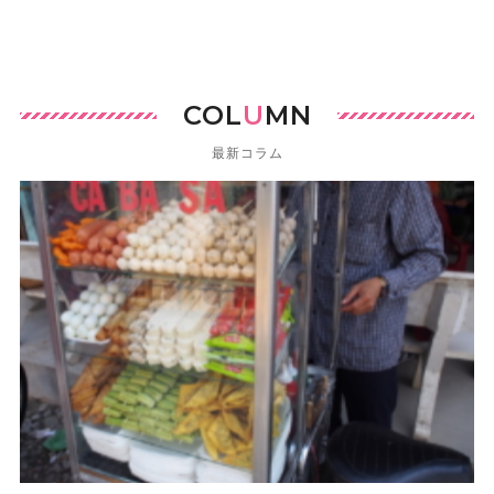
COL
U
MN
最新コラム