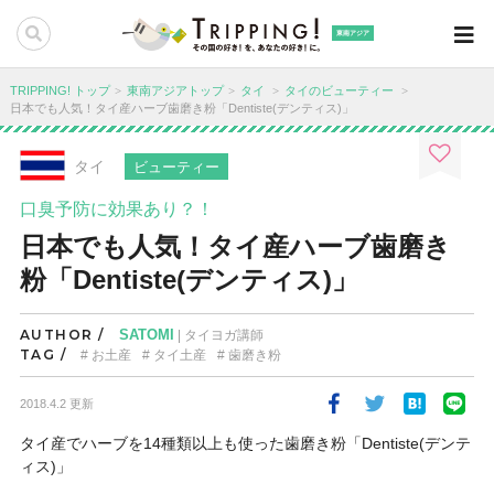
東南アジア
TRIPPING! トップ
東南アジアトップ
タイ
タイのビューティー
日本でも人気！タイ産ハーブ歯磨き粉「Dentiste(デンティス)」
タイ
ビューティー
口臭予防に効果あり？！
日本でも人気！タイ産ハーブ歯磨き
粉「Dentiste(デンティス)」
AUTHOR /
SATOMI
| タイヨガ講師
TAG /
お土産
タイ土産
歯磨き粉
2018.4.2 更新
タイ産でハーブを14種類以上も使った歯磨き粉
「Dentiste(デンテ
ィス)」