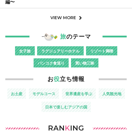
編〜
VIEW MORE
旅
のテーマ
女子旅
ラグジュアリーホテル
リゾート満喫
バンコク食巡り
買い物三昧
お
役
立ち情報
お土産
モデルコース
世界遺産を学ぶ
人気観光地
日本で楽しむアジアの国
RAN
K
ING