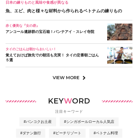
日本の練りものと風味や食感が異なる
魚、エビ、肉と様々な材料から作られるベトナムの練りもの
赤く優美な『女の砦』
アンコール遺跡群の宝石箱！バンテアイ・スレイ寺院
タイのごはんは朝からおいしい！
覚えておけば旅先での朝活も充実！ タイの定番朝ごはん
５選
VIEW MORE
KEY
W
ORD
注目キーワード
#バンコクお土産
#シンガポールローカル人気店
#ダナン旅行
#ビーチリゾート
#ベトナム料理