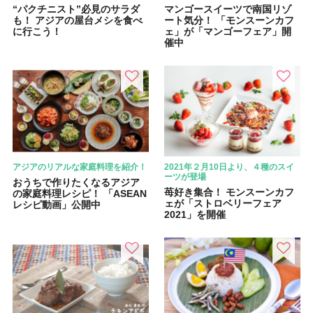
“パクチニスト”必見のサラダ
マンゴースイーツで南国リゾ
も！ アジアの屋台メシを食べ
ート気分！ 「モンスーンカフ
に行こう！
ェ」が「マンゴーフェア」開
催中
アジアのリアルな家庭料理を紹介！
2021年２月10日より、４種のスイ
ーツが登場
おうちで作りたくなるアジア
苺好き集合！ モンスーンカフ
の家庭料理レシピ！ 「ASEAN
ェが「ストロベリーフェア
レシピ動画」公開中
2021」を開催