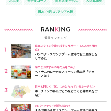
お土産
モデルコース
世界遺産を学ぶ
人気観光地
日本で楽しむアジアの国
RAN
K
ING
週間ランキング
現在のタイの空港の様子をリポート（2022年4月時
点）
バンコク・スワンナプーム空港でお土産探しを
してみた
魅力とおすすめの専門店をご紹介
ベトナムのローカルスイーツの代表格「チェ
ー」とは？
日本と同じく「区」に分けられているホーチミン
ホーチミンの各区ごとの見どころと雰囲気をご
紹介
50バーツでタイ料理を味わう
まるで街の食堂！スワンナプーム空港の格安フ