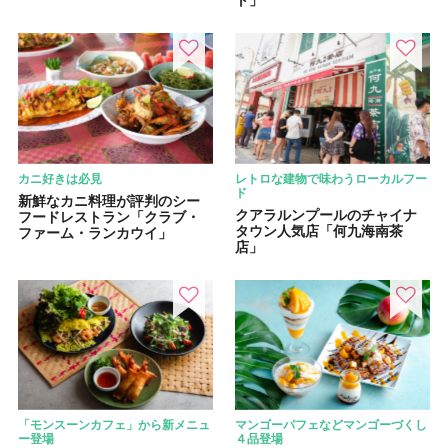
ト」
カニ好きは必見
レトロな建物で味わうローカルフー
ド
新鮮なカニ料理が評判のシー
クアラルンプールのチャイナ
フードレストラン「クラブ・
タウン人気店「何九海南茶
ファーム・ランカウイ」
店」
「モンスーンカフェ」から新メニュ
マンゴーパフェなどマンゴーづくし
ー登場
４品登場