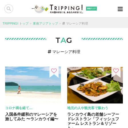
東南アジア
TRIPPING! トップ
東南アジアトップ
マレーシア料理
T
A
G
マレーシア料理
コロナ禍を経て…
地元の人や観光客で賑わう
入国条件緩和のマレーシアを
ランカウイ島の老舗シーフー
旅してみた 〜ランカウイ編〜
ドレストラン「フィッシュフ
ァーム レストラン＆リゾー