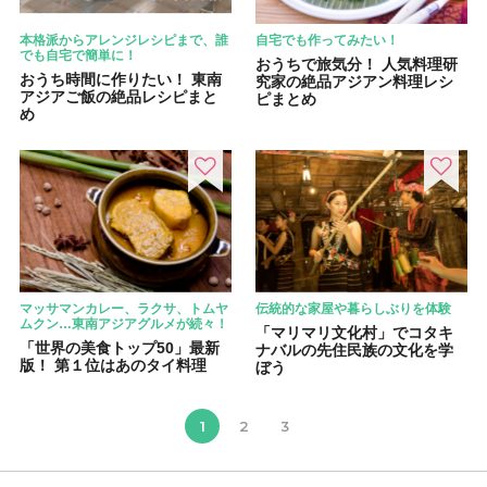
本格派からアレンジレシピまで、誰
自宅でも作ってみたい！
でも自宅で簡単に！
おうちで旅気分！ 人気料理研
おうち時間に作りたい！ 東南
究家の絶品アジアン料理レシ
アジアご飯の絶品レシピまと
ピまとめ
め
マッサマンカレー、ラクサ、トムヤ
伝統的な家屋や暮らしぶりを体験
ムクン…東南アジアグルメが続々！
「マリマリ文化村」でコタキ
「世界の美食トップ50」最新
ナバルの先住民族の文化を学
版！ 第１位はあのタイ料理
ぼう
1
2
3