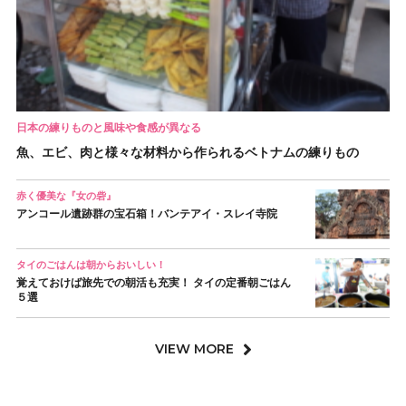
日本の練りものと風味や食感が異なる
魚、エビ、肉と様々な材料から作られるベトナムの練りもの
赤く優美な『女の砦』
アンコール遺跡群の宝石箱！バンテアイ・スレイ寺院
タイのごはんは朝からおいしい！
覚えておけば旅先での朝活も充実！ タイの定番朝ごはん
５選
VIEW MORE