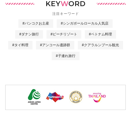
KEY
W
ORD
注目キーワード
#バンコクお土産
#シンガポールローカル人気店
#ダナン旅行
#ビーチリゾート
#ベトナム料理
#タイ料理
#アンコール遺跡群
#クアラルンプール観光
#子連れ旅行