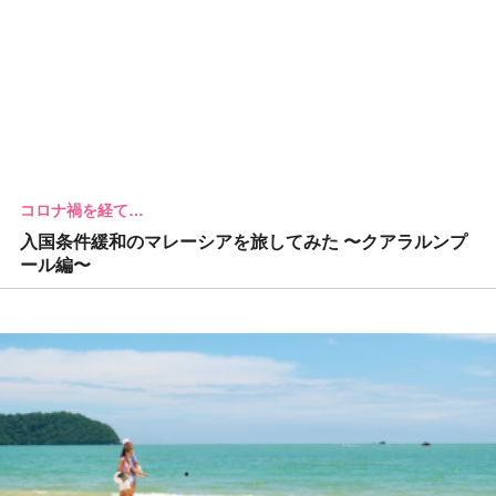
コロナ禍を経て…
入国条件緩和のマレーシアを旅してみた 〜クアラルンプ
ール編〜