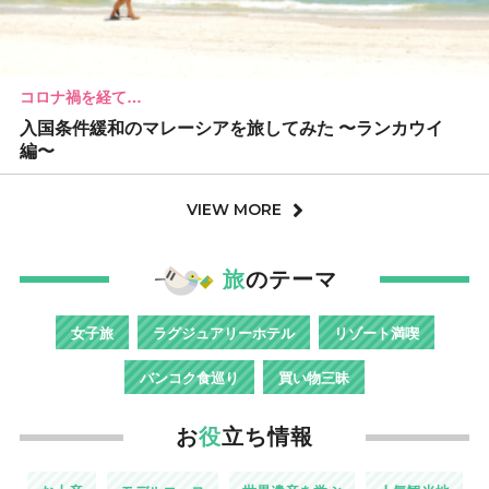
コロナ禍を経て…
入国条件緩和のマレーシアを旅してみた 〜ランカウイ
編〜
VIEW MORE
旅
のテーマ
女子旅
ラグジュアリーホテル
リゾート満喫
バンコク食巡り
買い物三昧
お
役
立ち情報