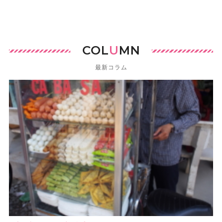
COL
U
MN
最新コラム