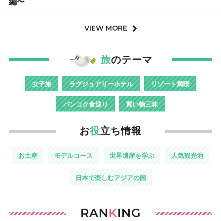
編〜
VIEW MORE
旅
のテーマ
女子旅
ラグジュアリーホテル
リゾート満喫
バンコク食巡り
買い物三昧
お
役
立ち情報
お土産
モデルコース
世界遺産を学ぶ
人気観光地
日本で楽しむアジアの国
RAN
K
ING