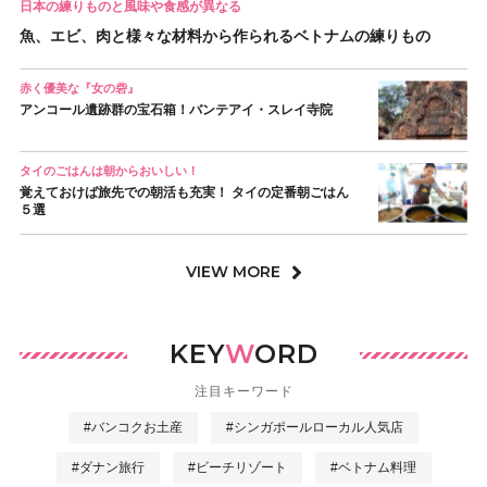
日本の練りものと風味や食感が異なる
魚、エビ、肉と様々な材料から作られるベトナムの練りもの
赤く優美な『女の砦』
アンコール遺跡群の宝石箱！バンテアイ・スレイ寺院
タイのごはんは朝からおいしい！
覚えておけば旅先での朝活も充実！ タイの定番朝ごはん
５選
VIEW MORE
KEY
W
ORD
注目キーワード
#バンコクお土産
#シンガポールローカル人気店
#ダナン旅行
#ビーチリゾート
#ベトナム料理