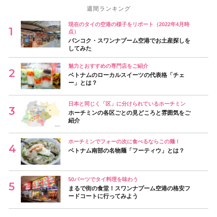
週間ランキング
現在のタイの空港の様子をリポート（2022年4月時
点）
バンコク・スワンナプーム空港でお土産探しを
してみた
魅力とおすすめの専門店をご紹介
ベトナムのローカルスイーツの代表格「チェ
ー」とは？
日本と同じく「区」に分けられているホーチミン
ホーチミンの各区ごとの見どころと雰囲気をご
紹介
ホーチミンでフォーの次に食べるならこの麺！
ベトナム南部の名物麺「フーティウ」とは？
50バーツでタイ料理を味わう
まるで街の食堂！スワンナプーム空港の格安フ
ードコートに行ってみよう