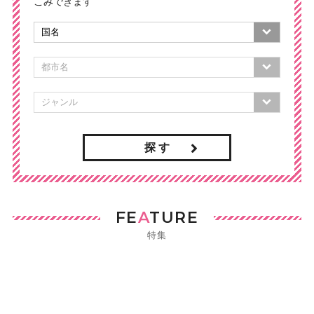
こみできます
探 す
FE
A
TURE
特集