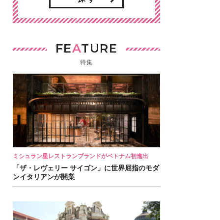
FE
A
TURE
特集
ミシュラン星レストランブランドがベトナム初進出
「ザ・レヴェリー サイゴン」に世界屈指のモダ
ンイタリアンが開業