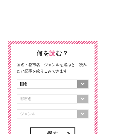
何を
読
む？
国名・都市名、ジャンルを選ぶと、読み
たい記事を絞りこみできます
探 す