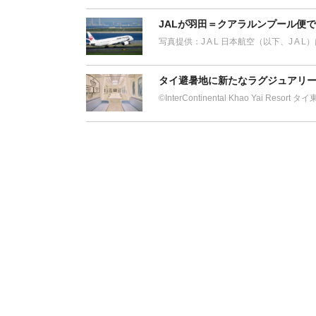
JALが羽田＝クアラルンプール便
写真提供：J A L 日本航空（以下、J A 
タイ避暑地に新たなラグジュアリー
©︎InterContinental Khao Yai Res