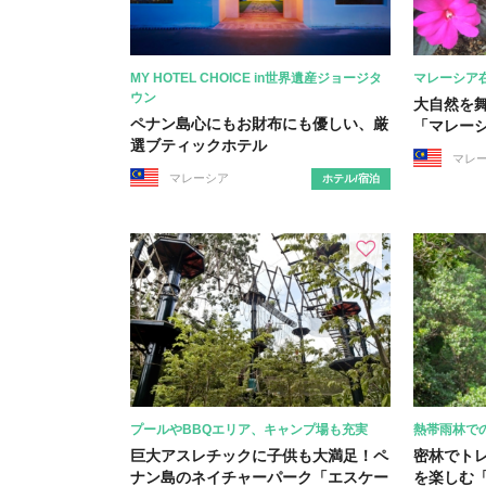
MY HOTEL CHOICE in世界遺産ジョージタ
マレーシア
ウン
大自然を
ペナン島心にもお財布にも優しい、厳
「マレー
選ブティックホテル
マレ
マレーシア
ホテル/宿泊
プールやBBQエリア、キャンプ場も充実
熱帯雨林で
巨大アスレチックに子供も大満足！ペ
密林でト
ナン島のネイチャーパーク「エスケー
を楽しむ