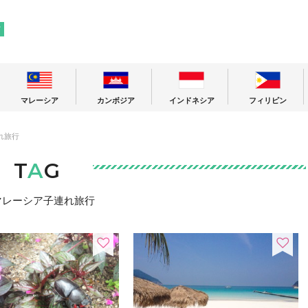
! 東南アジアの今が分かる旅の情報サイト
ア
マレーシア
カンボジア
インドネシア
フィリピン
れ旅行
T
A
G
マレーシア子連れ旅行