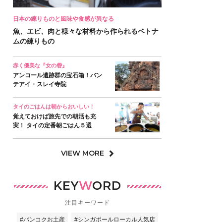
日本の練りものと風味や食感が異なる
魚、エビ、肉と様々な材料から作られるベトナ
ムの練りもの
赤く優美な『女の砦』
アンコール遺跡群の宝石箱！バン
テアイ・スレイ寺院
タイのごはんは朝からおいしい！
覚えておけば旅先での朝活も充
実！ タイの定番朝ごはん５選
VIEW MORE
KEY
W
ORD
注目キーワード
#バンコクお土産
#シンガポールローカル人気店