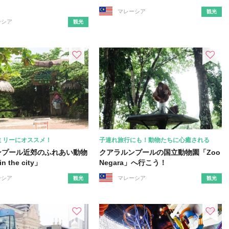
マレーシア
観光
ーシア
観光
ミリーにオススメ！
子連れ旅行にも！動物たちに心癒される
ンプール近郊のふれあい動物
クアラルンプールの国立動物園「Zoo
n the city」
Negara」へ行こう！
ーシア
マレーシア
観光
観光