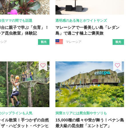
在住ママの間でも話題
透明感のある海とホワイトサンズ
舞台に親子で学ぶ「虫育」！
マレーシアで一番美しい島「レダン
シア昆虫教室」体験記
島」で過ごす極上ご褒美旅
ーシア
マレーシア
観光
観光
のジップラインも人気
洞窟エリアには爬虫類やサソリも
レイル散策！手つかずの自然
15,000種の蝶々や蛍が舞う！ペナン島
「ザ・ハビタット・ペナンヒ
最大級の昆虫館「エントピア」