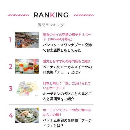
RAN
K
ING
週間ランキング
現在のタイの空港の様子をリポー
ト（2022年4月時点）
バンコク・スワンナプーム空港
でお土産探しをしてみた
魅力とおすすめの専門店をご紹介
ベトナムのローカルスイーツの
代表格「チェー」とは？
日本と同じく「区」に分けられて
いるホーチミン
ホーチミンの各区ごとの見どこ
ろと雰囲気をご紹介
ホーチミンでフォーの次に食べる
ならこの麺！
ベトナム南部の名物麺「フーテ
ィウ」とは？