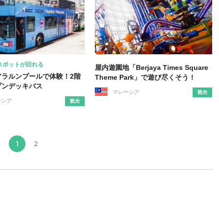
スポットが回れる
屋内遊園地「Berjaya Times Square
アラルンプールで体験！2階
Theme Park」で遊び尽くそう！
プンデッキバス
マレーシア
観光
ーシア
観光
1
2