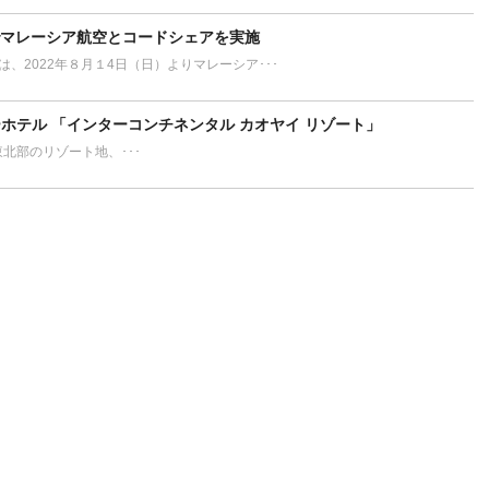
でマレーシア航空とコードシェアを実施
L）は、2022年８月１4日（日）よりマレーシア･･･
ホテル 「インターコンチネンタル カオヤイ リゾート」
ort タイ東北部のリゾート地、･･･