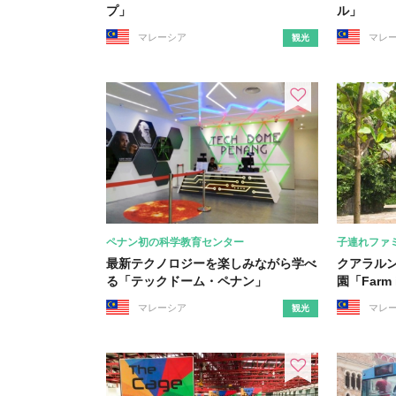
プ」
ル」
マレーシア
マレ
観光
ペナン初の科学教育センター
子連れファ
最新テクノロジーを楽しみながら学べ
クアラル
る「テックドーム・ペナン」
園「Farm i
マレーシア
マレ
観光