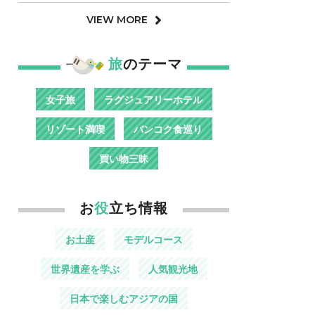
VIEW MORE
旅
のテーマ
女子旅
ラグジュアリーホテル
リゾート満喫
バンコク食巡り
買い物三昧
お
役
立ち情報
お土産
モデルコース
世界遺産を学ぶ
人気観光地
日本で楽しむアジアの国