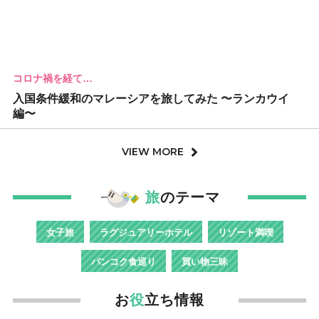
コロナ禍を経て…
入国条件緩和のマレーシアを旅してみた 〜ランカウイ
編〜
VIEW MORE
旅
のテーマ
女子旅
ラグジュアリーホテル
リゾート満喫
バンコク食巡り
買い物三昧
お
役
立ち情報