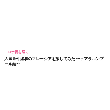
コロナ禍を経て…
入国条件緩和のマレーシアを旅してみた 〜クアラルンプ
ール編〜