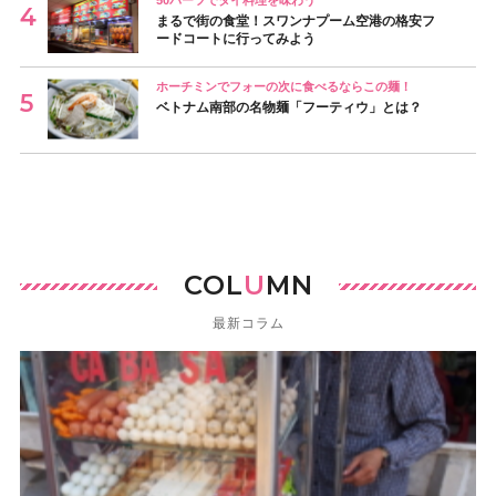
50バーツでタイ料理を味わう
まるで街の食堂！スワンナプーム空港の格安フ
ードコートに行ってみよう
ホーチミンでフォーの次に食べるならこの麺！
ベトナム南部の名物麺「フーティウ」とは？
COL
U
MN
最新コラム