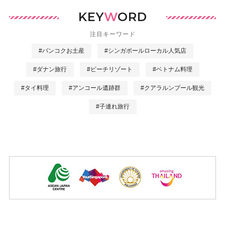
KEY
W
ORD
注目キーワード
#バンコクお土産
#シンガポールローカル人気店
#ダナン旅行
#ビーチリゾート
#ベトナム料理
#タイ料理
#アンコール遺跡群
#クアラルンプール観光
#子連れ旅行