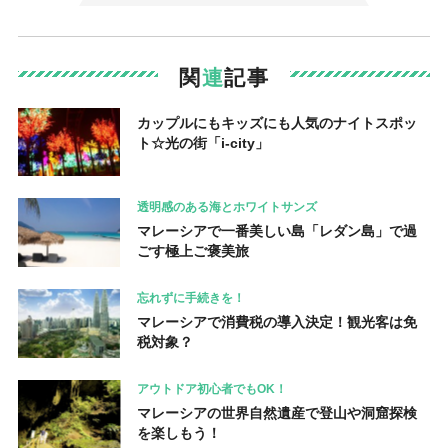
関
連
記事
カップルにもキッズにも人気のナイトスポッ
ト☆光の街「i-city」
透明感のある海とホワイトサンズ
マレーシアで一番美しい島「レダン島」で過
ごす極上ご褒美旅
忘れずに手続きを！
マレーシアで消費税の導入決定！観光客は免
税対象？
アウトドア初心者でもOK！
マレーシアの世界自然遺産で登山や洞窟探検
を楽しもう！