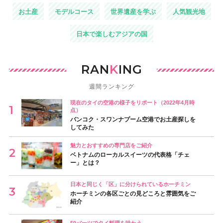
お土産
モデルコース
世界遺産を学ぶ
人気観光地
日本で楽しむアジアの国
RAN
K
ING
週間ランキング
現在のタイの空港の様子をリポート（2022年4月時
点）
バンコク・スワンナプーム空港でお土産探しを
してみた
魅力とおすすめの専門店をご紹介
ベトナムのローカルスイーツの代表格「チェ
ー」とは？
日本と同じく「区」に分けられているホーチミン
ホーチミンの各区ごとの見どころと雰囲気をご
紹介