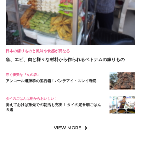
日本の練りものと風味や食感が異なる
魚、エビ、肉と様々な材料から作られるベトナムの練りもの
赤く優美な『女の砦』
アンコール遺跡群の宝石箱！バンテアイ・スレイ寺院
タイのごはんは朝からおいしい！
覚えておけば旅先での朝活も充実！ タイの定番朝ごはん
５選
VIEW MORE