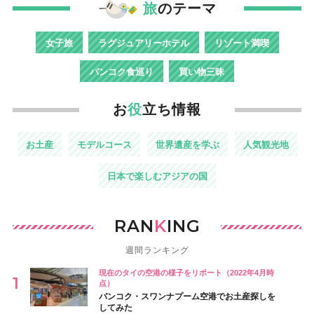
旅
のテーマ
女子旅
ラグジュアリーホテル
リゾート満喫
バンコク食巡り
買い物三昧
お
役
立ち情報
お土産
モデルコース
世界遺産を学ぶ
人気観光地
日本で楽しむアジアの国
RAN
K
ING
週間ランキング
現在のタイの空港の様子をリポート（2022年4月時
点）
バンコク・スワンナプーム空港でお土産探しを
してみた