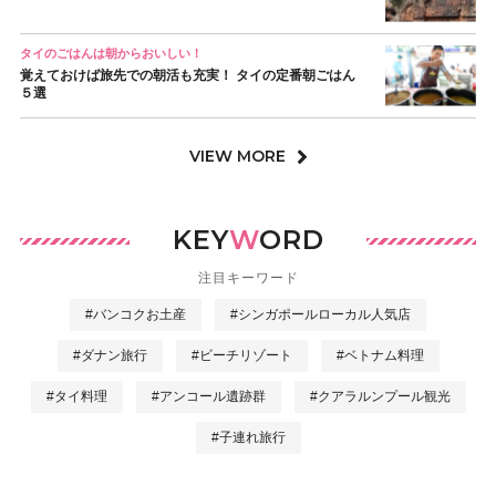
タイのごはんは朝からおいしい！
覚えておけば旅先での朝活も充実！ タイの定番朝ごはん
５選
VIEW MORE
KEY
W
ORD
注目キーワード
#バンコクお土産
#シンガポールローカル人気店
#ダナン旅行
#ビーチリゾート
#ベトナム料理
#タイ料理
#アンコール遺跡群
#クアラルンプール観光
#子連れ旅行