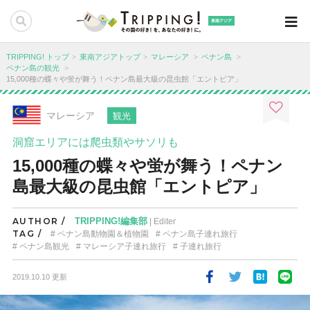
東南アジア
TRIPPING! トップ
東南アジアトップ
マレーシア
ペナン島
ペナン島の観光
15,000種の蝶々や蛍が舞う！ペナン島最大級の昆虫館「エントピア」
マレーシア
観光
洞窟エリアには爬虫類やサソリも
15,000種の蝶々や蛍が舞う！ペナン
島最大級の昆虫館「エントピア」
AUTHOR /
TRIPPING!編集部
| Editer
TAG /
ペナン島動物園＆植物園
ペナン島子連れ旅行
ペナン島観光
マレーシア子連れ旅行
子連れ旅行
2019.10.10 更新