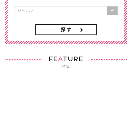
探 す
FE
A
TURE
特集