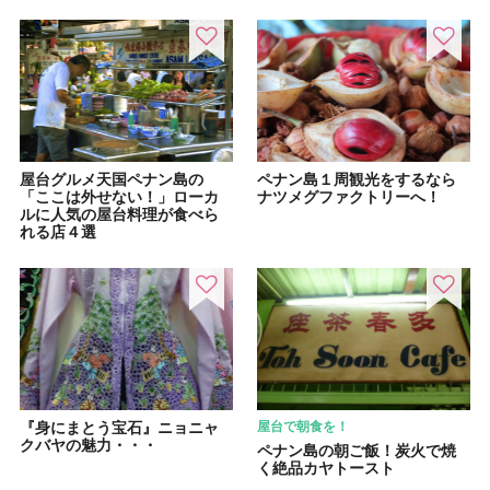
屋台グルメ天国ペナン島の
ペナン島１周観光をするなら
「ここは外せない！」ローカ
ナツメグファクトリーへ！
ルに人気の屋台料理が食べら
れる店４選
『身にまとう宝石』ニョニャ
屋台で朝食を！
クバヤの魅力・・・
ペナン島の朝ご飯！炭火で焼
く絶品カヤトースト