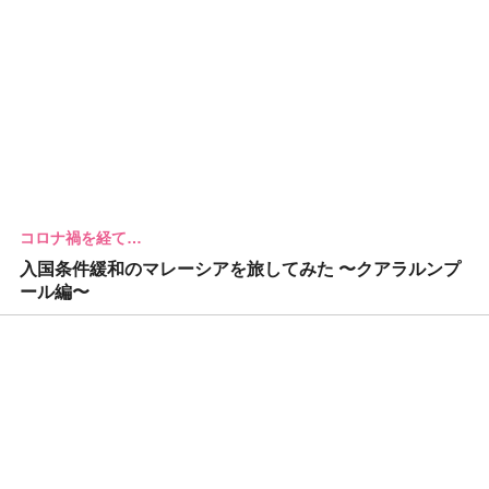
コロナ禍を経て…
入国条件緩和のマレーシアを旅してみた 〜クアラルンプ
ール編〜