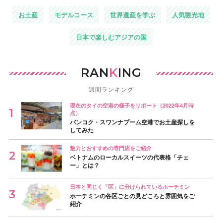
お土産
モデルコース
世界遺産を学ぶ
人気観光地
日本で楽しむアジアの国
RAN
K
ING
週間ランキング
現在のタイの空港の様子をリポート（2022年4月時
点）
バンコク・スワンナプーム空港でお土産探しを
してみた
魅力とおすすめの専門店をご紹介
ベトナムのローカルスイーツの代表格「チェ
ー」とは？
日本と同じく「区」に分けられているホーチミン
ホーチミンの各区ごとの見どころと雰囲気をご
紹介