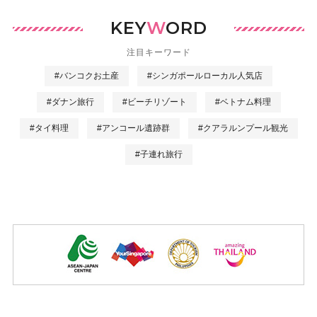
KEY
W
ORD
注目キーワード
#バンコクお土産
#シンガポールローカル人気店
#ダナン旅行
#ビーチリゾート
#ベトナム料理
#タイ料理
#アンコール遺跡群
#クアラルンプール観光
#子連れ旅行