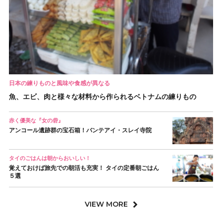
日本の練りものと風味や食感が異なる
魚、エビ、肉と様々な材料から作られるベトナムの練りもの
赤く優美な『女の砦』
アンコール遺跡群の宝石箱！バンテアイ・スレイ寺院
タイのごはんは朝からおいしい！
覚えておけば旅先での朝活も充実！ タイの定番朝ごはん
５選
VIEW MORE