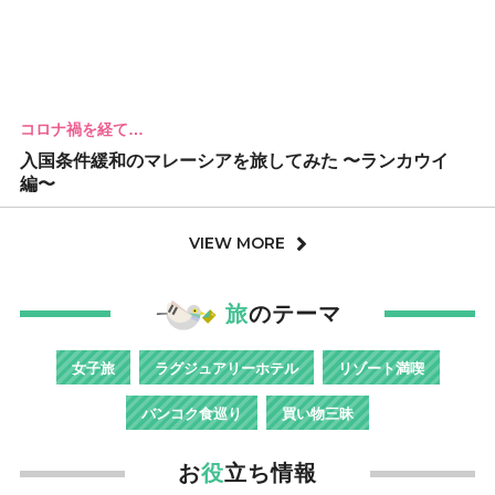
コロナ禍を経て…
入国条件緩和のマレーシアを旅してみた 〜ランカウイ
編〜
VIEW MORE
旅
のテーマ
女子旅
ラグジュアリーホテル
リゾート満喫
バンコク食巡り
買い物三昧
お
役
立ち情報