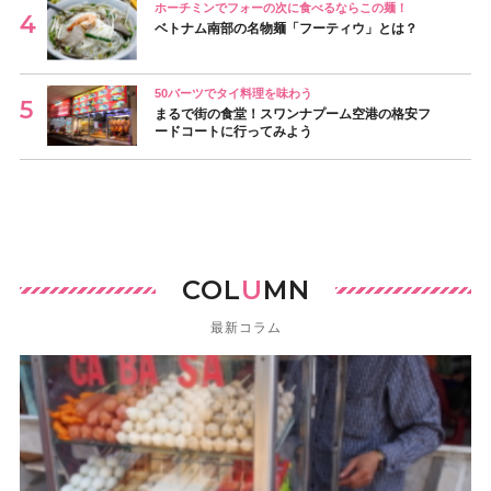
ホーチミンでフォーの次に食べるならこの麺！
ベトナム南部の名物麺「フーティウ」とは？
50バーツでタイ料理を味わう
まるで街の食堂！スワンナプーム空港の格安フ
ードコートに行ってみよう
COL
U
MN
最新コラム