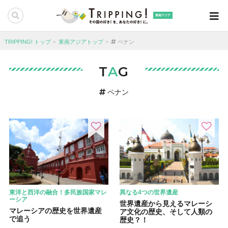
東南アジア
TRIPPING! トップ
東南アジアトップ
ペナン
T
A
G
ペナン
東洋と西洋の融合！多民族国家マレ
異なる4つの世界遺産
ーシア
世界遺産から見えるマレーシ
マレーシアの歴史を世界遺産
ア文化の歴史、そして人類の
で追う
歴史？！