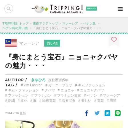
東南アジア
TRIPPING! トップ
東南アジアトップ
マレーシア
ペナン島
ペナン島の買い物
『身にまとう宝石』ニョニャクバヤの魅力・・・
マレーシア
買い物
『身にまとう宝石』ニョニャクバヤ
の魅力・・・
AUTHOR /
きゆひろ
| 在住歴 約5年
TAG /
kim Fashion
ガーニープラザ
キムファッション
キム・ファッション
クバヤ
ニョニャ
ニョニャクバヤ
ファッション
プラナカン
プラナカン文化
ペナン
マレーシア
刺繍
文化
服
民族衣装
着る宝石
美しい
衣装
衣類
2014.7.16 更新