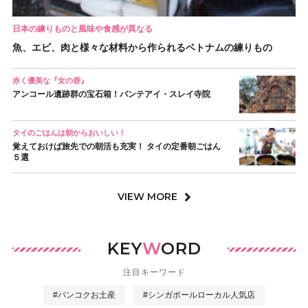
日本の練りものと風味や食感が異なる
魚、エビ、肉と様々な材料から作られるベトナムの練りもの
赤く優美な『女の砦』
アンコール遺跡群の宝石箱！バンテアイ・スレイ寺院
タイのごはんは朝からおいしい！
覚えておけば旅先での朝活も充実！ タイの定番朝ごはん
５選
VIEW MORE
KEY
W
ORD
注目キーワード
#バンコクお土産
#シンガポールローカル人気店