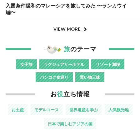
入国条件緩和のマレーシアを旅してみた 〜ランカウイ
編〜
VIEW MORE
旅
のテーマ
女子旅
ラグジュアリーホテル
リゾート満喫
バンコク食巡り
買い物三昧
お
役
立ち情報
お土産
モデルコース
世界遺産を学ぶ
人気観光地
日本で楽しむアジアの国