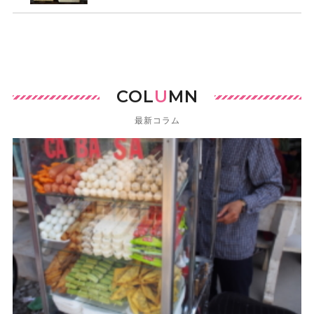
COL
U
MN
最新コラム