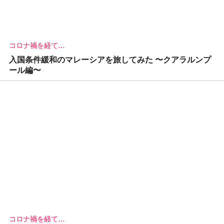
コロナ禍を経て…
入国条件緩和のマレーシアを旅してみた 〜クアラルンプ
ール編〜
コロナ禍を経て…