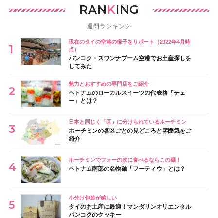
RAN
K
ING
週間ランキング
現在のタイの空港の様子をリポート（2022年4月時
点）
バンコク・スワンナプーム空港でお土産探しを
してみた
魅力とおすすめの専門店をご紹介
ベトナムのローカルスイーツの代表格「チェ
ー」とは？
日本と同じく「区」に分けられているホーチミン
ホーチミンの各区ごとの見どころと雰囲気をご
紹介
ホーチミンでフォーの次に食べるならこの麺！
ベトナム南部の名物麺「フーティウ」とは？
小分け包装が嬉しい
タイのお土産に最適！マンダリンオリエンタル
バンコクのクッキー