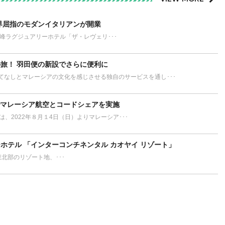
界屈指のモダンイタリアンが開業
が誇る最高峰ラグジュアリーホテル「ザ・レヴェリ･･･
旅！ 羽田便の新設でさらに便利に
てなしとマレーシアの文化を感じさせる独自のサービスを通し･･･
でマレーシア航空とコードシェアを実施
L）は、2022年８月１4日（日）よりマレーシア･･･
ホテル 「インターコンチネンタル カオヤイ リゾート」
ort タイ東北部のリゾート地、･･･