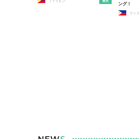
フィリピン
観光
ング！
フィ