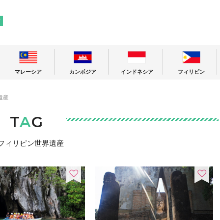
! 東南アジアの今が分かる旅の情報サイト
ア
マレーシア
カンボジア
インドネシア
フィリピン
遺産
T
A
G
フィリピン世界遺産