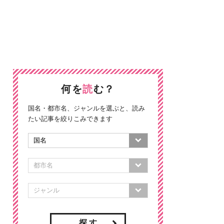
何を
読
む？
国名・都市名、ジャンルを選ぶと、読み
たい記事を絞りこみできます
探 す