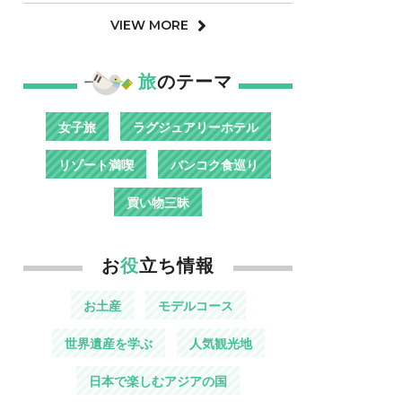
VIEW MORE
旅
のテーマ
女子旅
ラグジュアリーホテル
リゾート満喫
バンコク食巡り
買い物三昧
お
役
立ち情報
お土産
モデルコース
世界遺産を学ぶ
人気観光地
日本で楽しむアジアの国