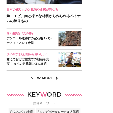
日本の練りものと風味や食感が異なる
魚、エビ、肉と様々な材料から作られるベトナ
ムの練りもの
赤く優美な『女の砦』
アンコール遺跡群の宝石箱！バン
テアイ・スレイ寺院
タイのごはんは朝からおいしい！
覚えておけば旅先での朝活も充
実！ タイの定番朝ごはん５選
VIEW MORE
KEY
W
ORD
注目キーワード
#バンコクお土産
#シンガポールローカル人気店