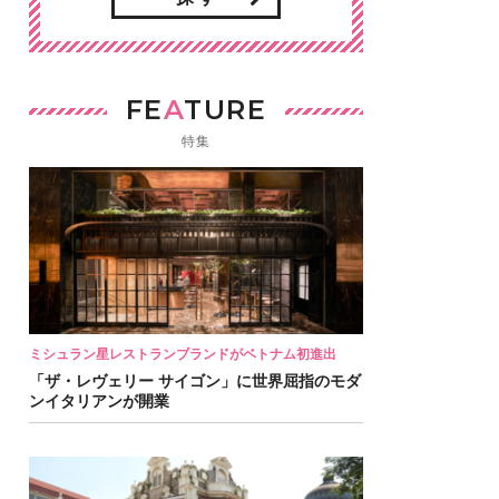
FE
A
TURE
特集
ミシュラン星レストランブランドがベトナム初進出
「ザ・レヴェリー サイゴン」に世界屈指のモダ
ンイタリアンが開業