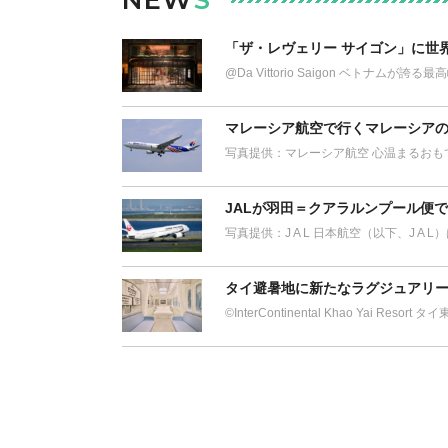
NEW
S
「ザ・レヴェリー サイゴン」に世
@Da Vittorio Saigon ベトナム
マレーシア航空で行くマレーシアの
写真提供：マレーシア航空 心温まるおも
JALが羽田＝クアラルンプール便
写真提供：J A L 日本航空（以下、J A 
タイ避暑地に新たなラグジュアリー
©︎InterContinental Khao Yai Res