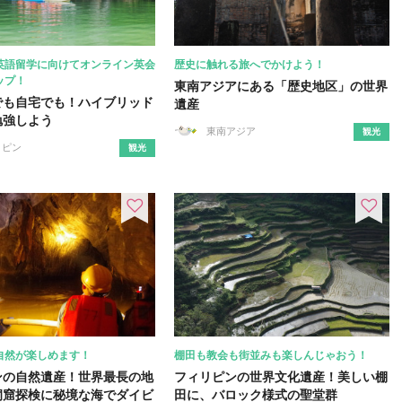
英語留学に向けてオンライン英会
歴史に触れる旅へでかけよう！
ップ！
東南アジアにある「歴史地区」の世界
でも自宅でも！ハイブリッド
遺産
勉強しよう
東南アジア
観光
リピン
観光
自然が楽しめます！
棚田も教会も街並みも楽しんじゃおう！
ンの自然遺産！世界最長の地
フィリピンの世界文化遺産！美しい棚
洞窟探検に秘境な海でダイビ
田に、バロック様式の聖堂群