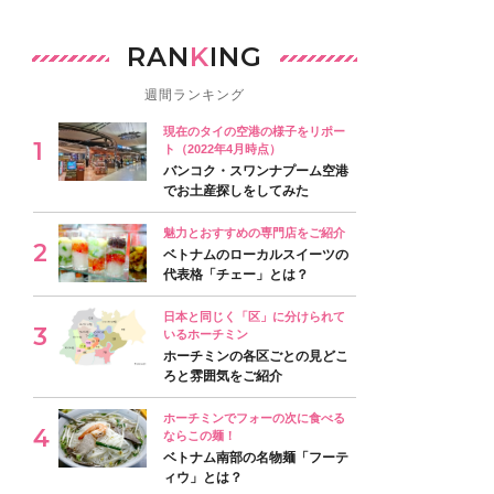
RAN
K
ING
週間ランキング
現在のタイの空港の様子をリポー
ト（2022年4月時点）
バンコク・スワンナプーム空港
でお土産探しをしてみた
魅力とおすすめの専門店をご紹介
ベトナムのローカルスイーツの
代表格「チェー」とは？
日本と同じく「区」に分けられて
いるホーチミン
ホーチミンの各区ごとの見どこ
ろと雰囲気をご紹介
ホーチミンでフォーの次に食べる
ならこの麺！
ベトナム南部の名物麺「フーテ
ィウ」とは？