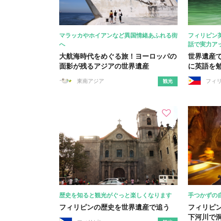
マラッカやホイアンなど異国情緒あふれる街
フィリピン
へ
話で実力ア
大航海時代をめぐる旅！ヨーロッパの
世界遺産
面影が残るアジアの世界遺産
に英語を
東南アジア
フィ
観光
歴史を知ると観光がぐっと楽しくなります
手つかずの
フィリピンの歴史を世界遺産で追う
フィリピ
下河川で