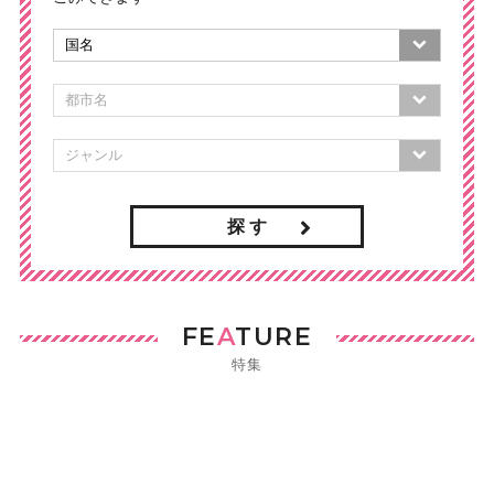
探 す
FE
A
TURE
特集