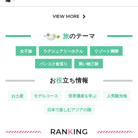
VIEW MORE
旅
のテーマ
女子旅
ラグジュアリーホテル
リゾート満喫
バンコク食巡り
買い物三昧
お
役
立ち情報
お土産
モデルコース
世界遺産を学ぶ
人気観光地
日本で楽しむアジアの国
RAN
K
ING