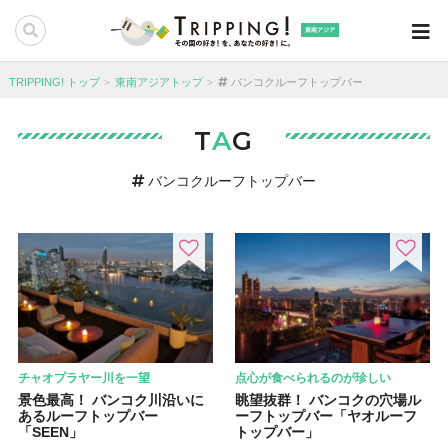
東南アジア
TRIPPING! トップ
東南アジアトップ
バンコクルーフトップバー
T
A
G
バンコクルーフトップバー
チャオプラヤー川を一望
点心が食べられるのが珍しい
景色最高！ バンコク川沿いに
眺望抜群！ バンコクの穴場ル
あるルーフトップバー
ーフトップバー「ヤオルーフ
「SEEN」
トップバー」