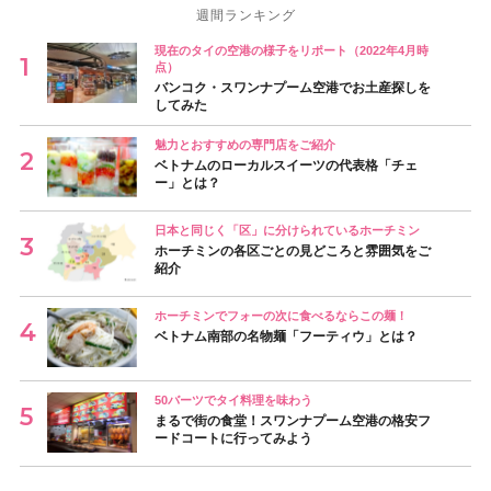
週間ランキング
現在のタイの空港の様子をリポート（2022年4月時
点）
バンコク・スワンナプーム空港でお土産探しを
してみた
魅力とおすすめの専門店をご紹介
ベトナムのローカルスイーツの代表格「チェ
ー」とは？
日本と同じく「区」に分けられているホーチミン
ホーチミンの各区ごとの見どころと雰囲気をご
紹介
ホーチミンでフォーの次に食べるならこの麺！
ベトナム南部の名物麺「フーティウ」とは？
50バーツでタイ料理を味わう
まるで街の食堂！スワンナプーム空港の格安フ
ードコートに行ってみよう