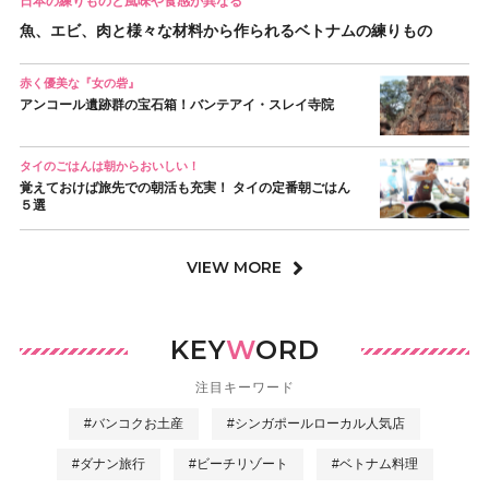
日本の練りものと風味や食感が異なる
魚、エビ、肉と様々な材料から作られるベトナムの練りもの
赤く優美な『女の砦』
アンコール遺跡群の宝石箱！バンテアイ・スレイ寺院
タイのごはんは朝からおいしい！
覚えておけば旅先での朝活も充実！ タイの定番朝ごはん
５選
VIEW MORE
KEY
W
ORD
注目キーワード
#バンコクお土産
#シンガポールローカル人気店
#ダナン旅行
#ビーチリゾート
#ベトナム料理