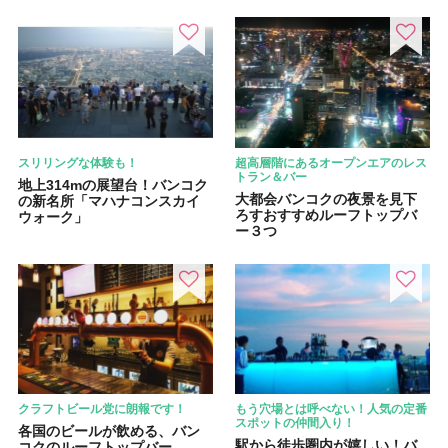
スリリングな体験も！
超高層階にあるオープンエアのレス
トラン＆バー
地上314mの展望台！バンコク
大都会バンコクの夜景を見下
の新名所「マハナコンスカイ
ろすおすすめルーフトップバ
ウォーク」
ー３つ
クラフトビール党に朗報です！
もう穴場とは呼べない！人気の定番
スポットの仲間入り！
各国のビールが飲める、バン
駅から徒歩圏内が嬉しい！バ
コクのルーフトップバー