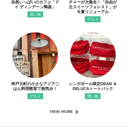
自然いっぱいのカフェ「ド
チャーが大集合！「自由が
イ ディンデーン陶器」
丘スイーツフォレスト」が
今夏リニューアル
買い物
グルメ
神戸元町の小さなアジアご
シンガポール限定DEAN ＆
はん料理教室で旅気分！
DELUCAトートバック
グルメ
買い物
VIEW MORE