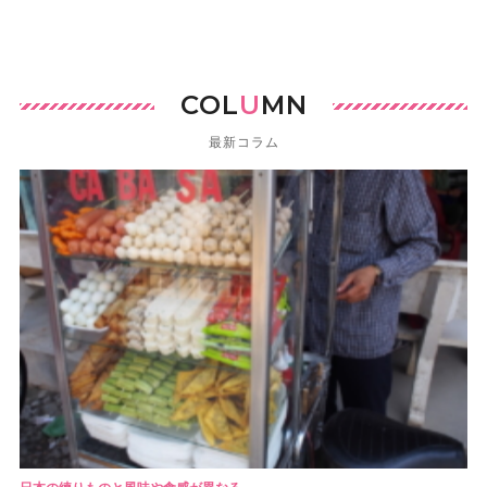
COL
U
MN
最新コラム