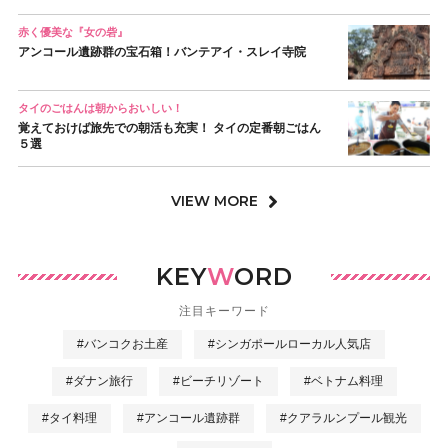
赤く優美な『女の砦』
アンコール遺跡群の宝石箱！バンテアイ・スレイ寺院
タイのごはんは朝からおいしい！
覚えておけば旅先での朝活も充実！ タイの定番朝ごはん
５選
VIEW MORE
KEY
W
ORD
注目キーワード
#バンコクお土産
#シンガポールローカル人気店
#ダナン旅行
#ビーチリゾート
#ベトナム料理
#タイ料理
#アンコール遺跡群
#クアラルンプール観光