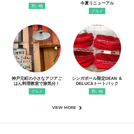
今夏リニューアル
買い物
グルメ
神戸元町の小さなアジアご
シンガポール限定DEAN ＆
はん料理教室で旅気分！
DELUCAトートバック
グルメ
買い物
VIEW MORE