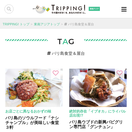
東南アジア
TRIPPING! トップ
東南アジアトップ
バリ島食堂＆屋台
T
A
G
バリ島食堂＆屋台
お店ごとに異なるおかずの味
絶対的存在「イブオカ」にライバル
店出現!?
バリ島のソウルフード「ナシ
バリ島ウブドの新興バビグリ
チャンプル」が美味しい食堂
ン専門店「グンチュン」
３軒