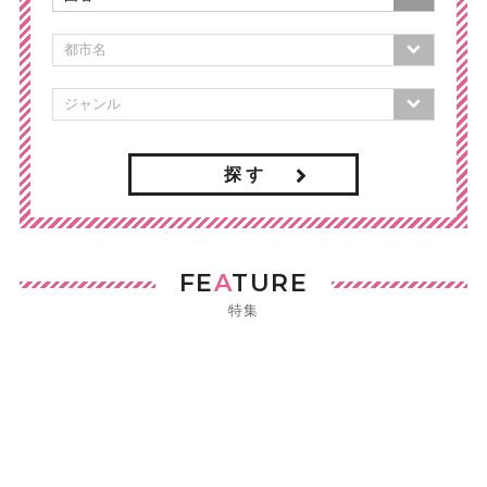
探 す
FE
A
TURE
特集