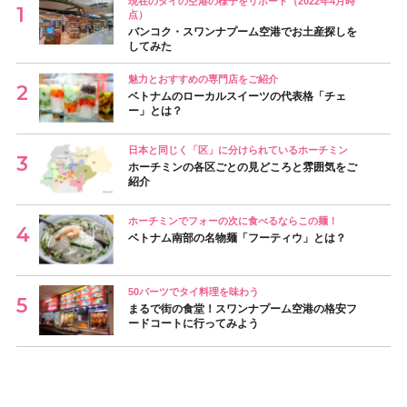
現在のタイの空港の様子をリポート（2022年4月時
点）
バンコク・スワンナプーム空港でお土産探しを
してみた
魅力とおすすめの専門店をご紹介
ベトナムのローカルスイーツの代表格「チェ
ー」とは？
日本と同じく「区」に分けられているホーチミン
ホーチミンの各区ごとの見どころと雰囲気をご
紹介
ホーチミンでフォーの次に食べるならこの麺！
ベトナム南部の名物麺「フーティウ」とは？
50バーツでタイ料理を味わう
まるで街の食堂！スワンナプーム空港の格安フ
ードコートに行ってみよう