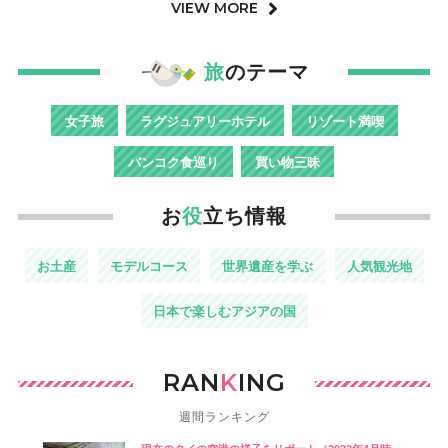
VIEW MORE
旅
のテーマ
女子旅
ラグジュアリーホテル
リゾート満喫
バンコク食巡り
買い物三昧
お
役
立ち情報
お土産
モデルコース
世界遺産を学ぶ
人気観光地
日本で楽しむアジアの国
RAN
K
ING
週間ランキング