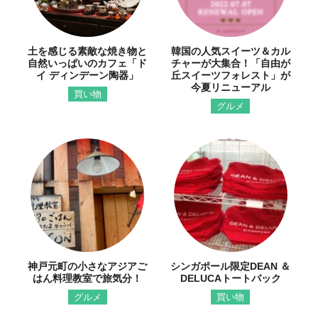
土を感じる素敵な焼き物と
韓国の人気スイーツ＆カル
自然いっぱいのカフェ「ド
チャーが大集合！「自由が
イ ディンデーン陶器」
丘スイーツフォレスト」が
今夏リニューアル
買い物
グルメ
神戸元町の小さなアジアご
シンガポール限定DEAN ＆
はん料理教室で旅気分！
DELUCAトートバック
グルメ
買い物