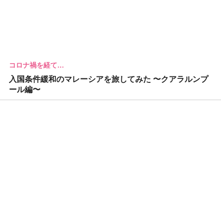
コロナ禍を経て…
入国条件緩和のマレーシアを旅してみた 〜クアラルンプ
ール編〜