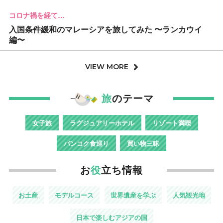
コロナ禍を経て…
入国条件緩和のマレーシアを旅してみた 〜ランカウイ
編〜
VIEW MORE
旅
のテーマ
女子旅
ラグジュアリーホテル
リゾート満喫
バンコク食巡り
買い物三昧
お
役
立ち情報
お土産
モデルコース
世界遺産を学ぶ
人気観光地
日本で楽しむアジアの国