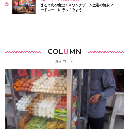
まるで街の食堂！スワンナプーム空港の格安フ
ードコートに行ってみよう
COL
U
MN
最新コラム