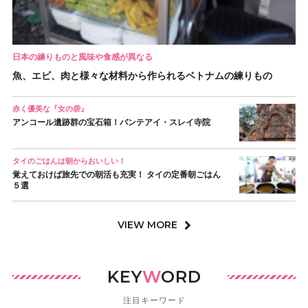
日本の練りものと風味や食感が異なる
魚、エビ、肉と様々な材料から作られるベトナムの練りもの
赤く優美な『女の砦』
アンコール遺跡群の宝石箱！バンテアイ・スレイ寺院
タイのごはんは朝からおいしい！
覚えておけば旅先での朝活も充実！ タイの定番朝ごはん
５選
VIEW MORE
KEY
W
ORD
注目キーワード