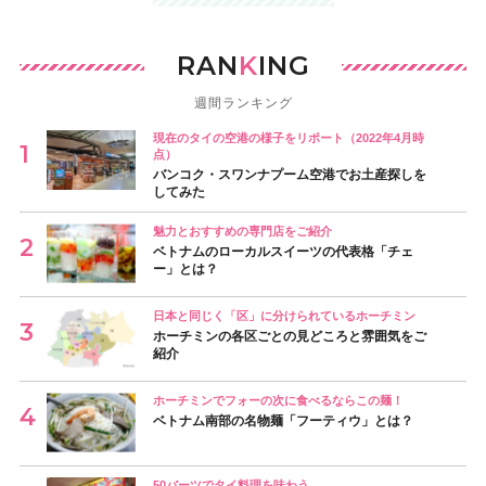
RAN
K
ING
週間ランキング
現在のタイの空港の様子をリポート（2022年4月時
点）
バンコク・スワンナプーム空港でお土産探しを
してみた
魅力とおすすめの専門店をご紹介
ベトナムのローカルスイーツの代表格「チェ
ー」とは？
日本と同じく「区」に分けられているホーチミン
ホーチミンの各区ごとの見どころと雰囲気をご
紹介
ホーチミンでフォーの次に食べるならこの麺！
ベトナム南部の名物麺「フーティウ」とは？
50バーツでタイ料理を味わう