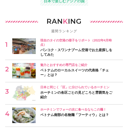
日本で楽しむアジアの国
RAN
K
ING
週間ランキング
現在のタイの空港の様子をリポート（2022年4月時
点）
バンコク・スワンナプーム空港でお土産探しを
してみた
魅力とおすすめの専門店をご紹介
ベトナムのローカルスイーツの代表格「チェ
ー」とは？
日本と同じく「区」に分けられているホーチミン
ホーチミンの各区ごとの見どころと雰囲気をご
紹介
ホーチミンでフォーの次に食べるならこの麺！
ベトナム南部の名物麺「フーティウ」とは？