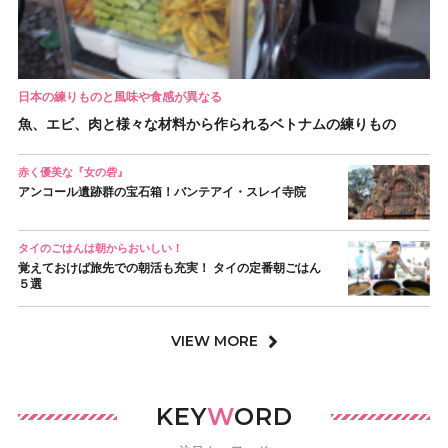
日本の練りものと風味や食感が異なる
魚、エビ、肉と様々な材料から作られるベトナムの練りもの
赤く優美な『女の砦』
アンコール遺跡群の宝石箱！バンテアイ・スレイ寺院
タイのごはんは朝からおいしい！
覚えておけば旅先での朝活も充実！ タイの定番朝ごはん
５選
VIEW MORE
KEY
W
ORD