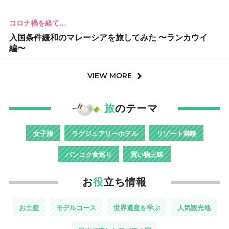
コロナ禍を経て…
入国条件緩和のマレーシアを旅してみた 〜ランカウイ
編〜
VIEW MORE
旅
のテーマ
女子旅
ラグジュアリーホテル
リゾート満喫
バンコク食巡り
買い物三昧
お
役
立ち情報
お土産
モデルコース
世界遺産を学ぶ
人気観光地