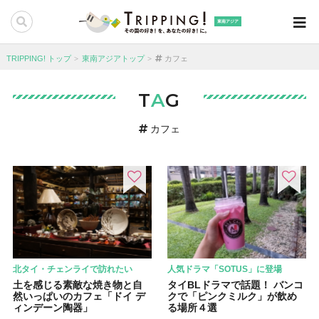
東南アジア
TRIPPING! トップ
東南アジアトップ
カフェ
T
A
G
カフェ
北タイ・チェンライで訪れたい
人気ドラマ「SOTUS」に登場
土を感じる素敵な焼き物と自
タイBLドラマで話題！ バンコ
然いっぱいのカフェ「ドイ デ
クで「ピンクミルク」が飲め
ィンデーン陶器」
る場所４選