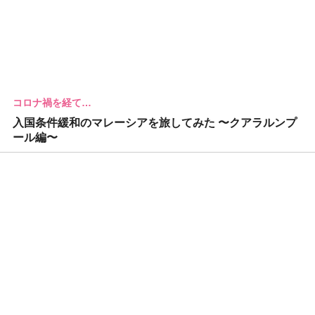
コロナ禍を経て…
入国条件緩和のマレーシアを旅してみた 〜クアラルンプ
ール編〜