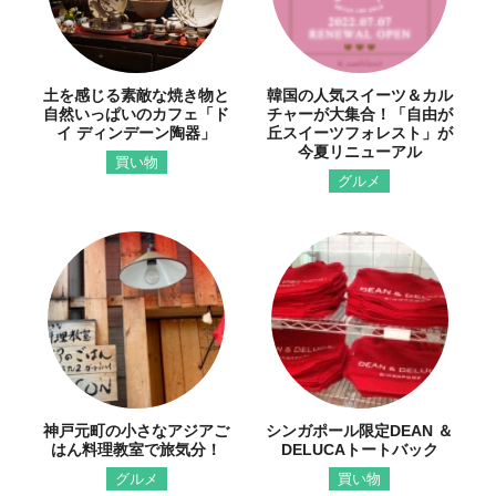
土を感じる素敵な焼き物と
韓国の人気スイーツ＆カル
自然いっぱいのカフェ「ド
チャーが大集合！「自由が
イ ディンデーン陶器」
丘スイーツフォレスト」が
今夏リニューアル
買い物
グルメ
神戸元町の小さなアジアご
シンガポール限定DEAN ＆
はん料理教室で旅気分！
DELUCAトートバック
グルメ
買い物