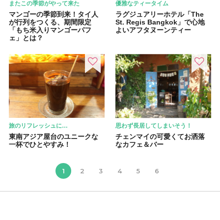
またこの季節がやって来た
優雅なティータイム
マンゴーの季節到来！タイ人
ラグジュアリーホテル「The
が行列をつくる、期間限定
St. Regis Bangkok」で心地
「もち米入りマンゴーパフ
よいアフタヌーンティー
ェ」とは？
旅のリフレッシュに…
思わず長居してしまいそう！
東南アジア屋台のユニークな
チェンマイの可愛くてお洒落
一杯でひとやすみ！
なカフェ＆バー
1
2
3
4
5
6