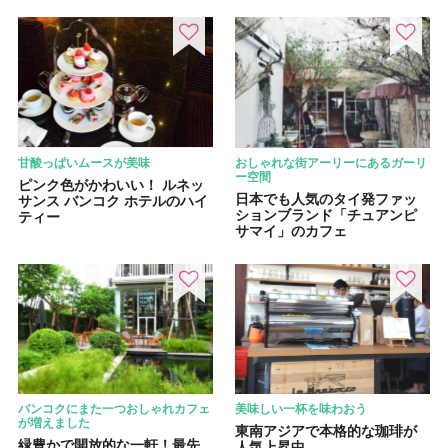
甘酸っぱいムースが美味
おしゃれな街アーリーにあるガーリ
ー空間
ピンク色がかわいい！ ルネッ
日本でも人気のタイ発ファッ
サンス バンコク ホテルのハイ
ションブランド「チュアンピ
ティー
サマイ」のカフェ
バンコクにまた一つおしゃれカフェ
美味しい一杯を味わおう
が増えました
東南アジアで本格的な珈琲が
緑豊かで開放的な一軒！最先
人気上昇中