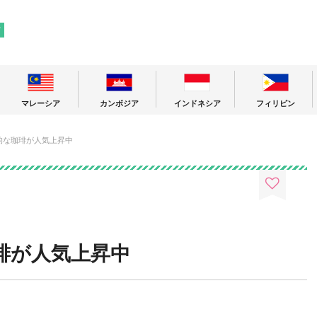
! 東南アジアの今が分かる旅の情報サイト
ア
マレーシア
カンボジア
インドネシア
フィリピン
的な珈琲が人気上昇中
琲が人気上昇中