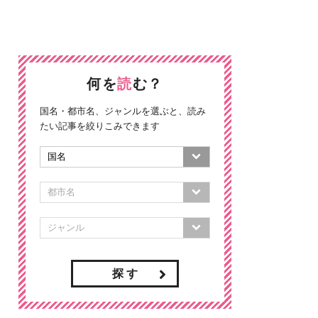
何を
読
む？
国名・都市名、ジャンルを選ぶと、読み
たい記事を絞りこみできます
探 す