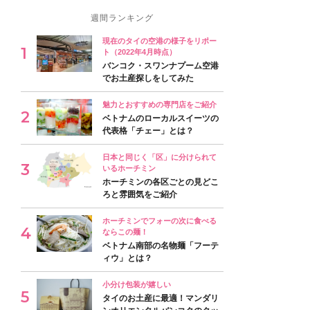
週間ランキング
現在のタイの空港の様子をリポー
ト（2022年4月時点）
バンコク・スワンナプーム空港
でお土産探しをしてみた
魅力とおすすめの専門店をご紹介
ベトナムのローカルスイーツの
代表格「チェー」とは？
日本と同じく「区」に分けられて
いるホーチミン
ホーチミンの各区ごとの見どこ
ろと雰囲気をご紹介
ホーチミンでフォーの次に食べる
ならこの麺！
ベトナム南部の名物麺「フーテ
ィウ」とは？
小分け包装が嬉しい
タイのお土産に最適！マンダリ