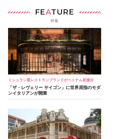
FE
A
TURE
特集
ミシュラン星レストランブランドがベトナム初進出
「ザ・レヴェリー サイゴン」に世界屈指のモダ
ンイタリアンが開業