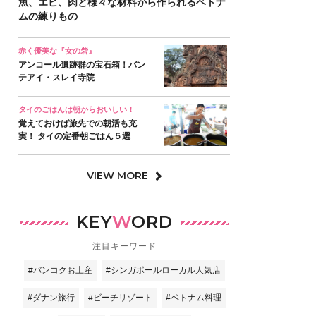
魚、エビ、肉と様々な材料から作られるベトナ
ムの練りもの
赤く優美な『女の砦』
アンコール遺跡群の宝石箱！バン
テアイ・スレイ寺院
タイのごはんは朝からおいしい！
覚えておけば旅先での朝活も充
実！ タイの定番朝ごはん５選
VIEW MORE
KEY
W
ORD
注目キーワード
#バンコクお土産
#シンガポールローカル人気店
#ダナン旅行
#ビーチリゾート
#ベトナム料理