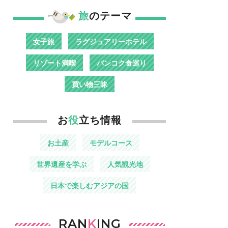
旅
のテーマ
女子旅
ラグジュアリーホテル
リゾート満喫
バンコク食巡り
買い物三昧
お
役
立ち情報
お土産
モデルコース
世界遺産を学ぶ
人気観光地
日本で楽しむアジアの国
RAN
K
ING