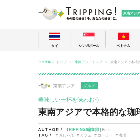
TRIPPING
東南アジ
タイ
シンガポール
ベトナム
TRIPPING! トップ
東南アジアトップ
東南アジアで本格
東南アジア
グルメ
美味しい一杯を味わおう
東南アジアで本格的な珈
AUTHOR /
TRIPPING!編集部
| Editer
TAG /
おしゃれ
カフェ
コーヒー
珈琲