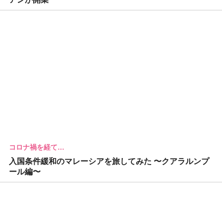
コロナ禍を経て…
入国条件緩和のマレーシアを旅してみた 〜クアラルンプ
ール編〜