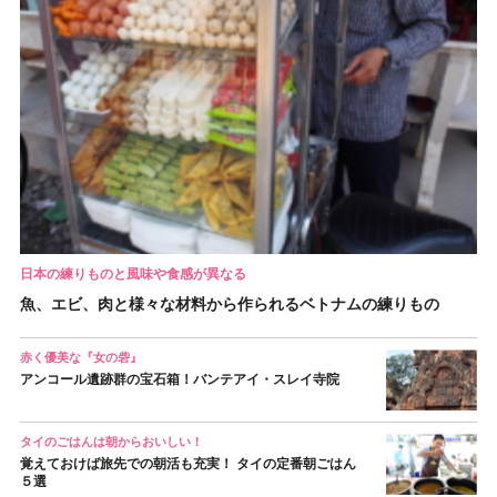
日本の練りものと風味や食感が異なる
魚、エビ、肉と様々な材料から作られるベトナムの練りもの
赤く優美な『女の砦』
アンコール遺跡群の宝石箱！バンテアイ・スレイ寺院
タイのごはんは朝からおいしい！
覚えておけば旅先での朝活も充実！ タイの定番朝ごはん
５選