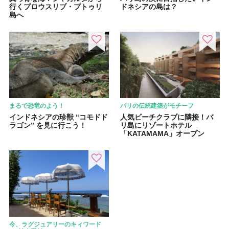
行くプロウスリブ・プトゥリ
ドネシアの島は？
島へ
まるで恐竜のよう！
バリの伝統建築がモチーフ
インドネシアの珍獣 “コモドド
人気ビーチクラブに隣接！バ
ラゴン” を見に行こう！
リ島にリゾートホテル
「KATAMAMA」オープン
今、ラグジュアリーのキィワード