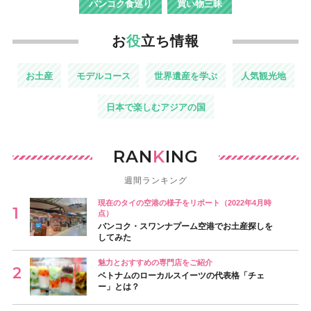
バンコク食巡り
買い物三昧
お
役
立ち情報
お土産
モデルコース
世界遺産を学ぶ
人気観光地
日本で楽しむアジアの国
RAN
K
ING
週間ランキング
現在のタイの空港の様子をリポート（2022年4月時
点）
バンコク・スワンナプーム空港でお土産探しを
してみた
魅力とおすすめの専門店をご紹介
ベトナムのローカルスイーツの代表格「チェ
ー」とは？