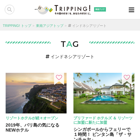
東南アジア
TRIPPING! トップ
東南アジアトップ
インドネシアリゾート
T
A
G
インドネシアリゾート
リゾートホテルが続々オープン
プリファード ホテルズ ＆ リゾーツ
に加盟に新たに加盟
2019年、バリ島の気になる
シンガポールからフェリーで
NEWホテル
１時間！ ビンタン島「ザ・サ
ンチャヤ」