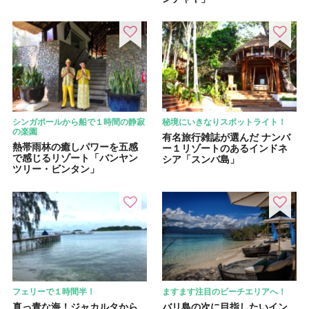
シンガポールから船で１時間の静寂
秘境にいきなりスポットライト！
の楽園
有名旅行雑誌が選んだ ナンバ
熱帯雨林の癒しパワーを五感
ー１リゾートのあるインドネ
で感じるリゾート「バンヤン
シア「スンバ島」
ツリー・ビンタン」
フェリーで１時間半！
ますます注目のビーチエリアへ！
真っ青な海！ジャカルタから
バリ島の次に目指したいイン