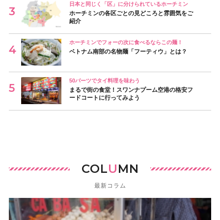
日本と同じく「区」に分けられているホーチミン
ホーチミンの各区ごとの見どころと雰囲気をご
紹介
ホーチミンでフォーの次に食べるならこの麺！
ベトナム南部の名物麺「フーティウ」とは？
50バーツでタイ料理を味わう
まるで街の食堂！スワンナプーム空港の格安フ
ードコートに行ってみよう
COL
U
MN
最新コラム