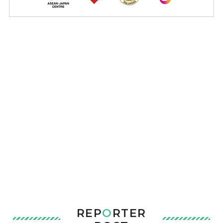
REP
O
RTER