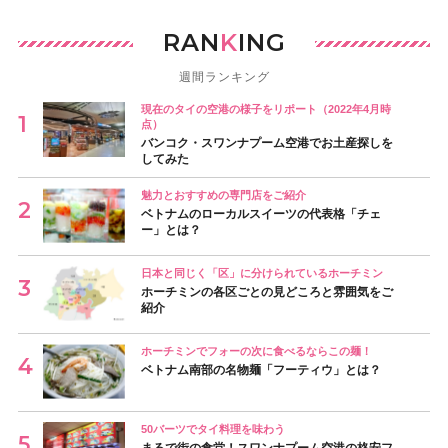
RAN
K
ING
週間ランキング
現在のタイの空港の様子をリポート（2022年4月時
点）
バンコク・スワンナプーム空港でお土産探しを
してみた
魅力とおすすめの専門店をご紹介
ベトナムのローカルスイーツの代表格「チェ
ー」とは？
日本と同じく「区」に分けられているホーチミン
ホーチミンの各区ごとの見どころと雰囲気をご
紹介
ホーチミンでフォーの次に食べるならこの麺！
ベトナム南部の名物麺「フーティウ」とは？
50バーツでタイ料理を味わう
まるで街の食堂！スワンナプーム空港の格安フ