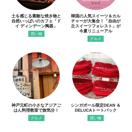
土を感じる素敵な焼き物と
韓国の人気スイーツ＆カル
自然いっぱいのカフェ「ド
チャーが大集合！「自由が
イ ディンデーン陶器」
丘スイーツフォレスト」が
今夏リニューアル
買い物
グルメ
神戸元町の小さなアジアご
シンガポール限定DEAN ＆
はん料理教室で旅気分！
DELUCAトートバック
グルメ
買い物