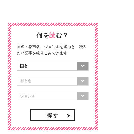
何を
読
む？
国名・都市名、ジャンルを選ぶと、読み
たい記事を絞りこみできます
探 す