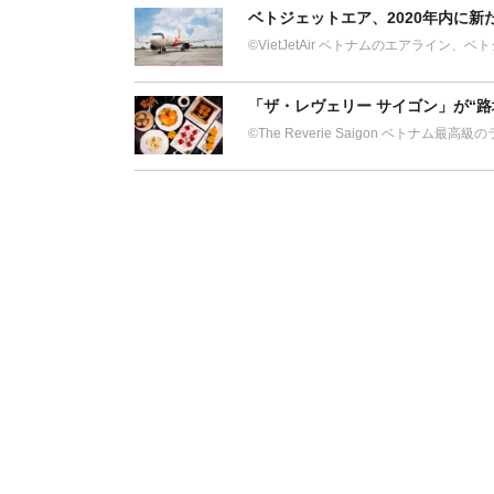
ベトジェットエア、2020年内に
©︎VietJetAir ベトナムのエアライ
「ザ・レヴェリー サイゴン」が
©The Reverie Saigon ベトナム