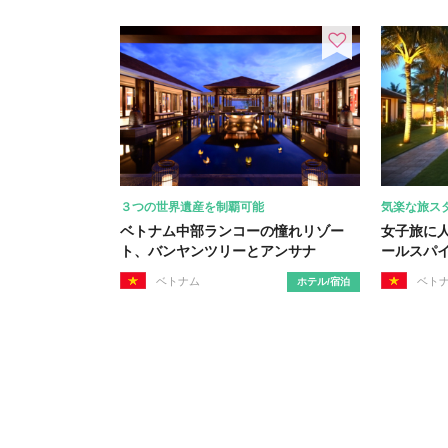
３つの世界遺産を制覇可能
気楽な旅ス
ベトナム中部ランコーの憧れリゾー
女子旅に
ト、バンヤンツリーとアンサナ
ールスパ
ベトナム
ベト
ホテル/宿泊