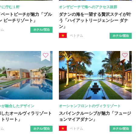
チに佇む１軒
オンザビーチで海へのアクセス抜群
イベートビーチが魅力「プル
ダナンの海を一望する贅沢ステイが叶
ン ビーチリゾート」
う「ハイアットリージェンシー ダナ
ン」
ナム
ホテル/宿泊
ベトナム
ホテル/宿泊
ンが融合したデザイン
オーシャンフロントのヴィラリゾート
和したオールヴィラリゾート
スパインクルーシブが魅力「フュージ
リトリート」
ョンマイアダナン」
ナム
ベトナム
ホテル/宿泊
ホテル/宿泊