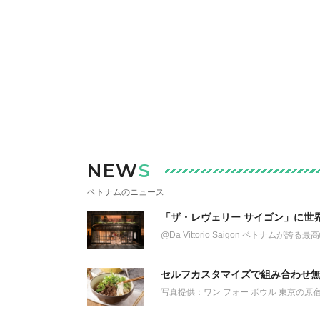
NEW
S
ベトナムのニュース
「ザ・レヴェリー サイゴン」に世
@Da Vittorio Saigon ベトナム
セルフカスタマイズで組み合わせ無
写真提供：ワン フォー ボウル 東京の原