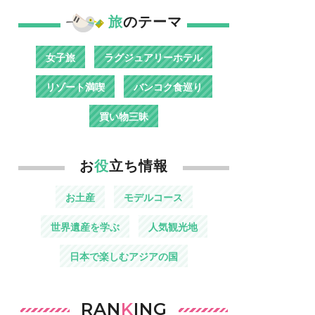
旅
のテーマ
女子旅
ラグジュアリーホテル
リゾート満喫
バンコク食巡り
買い物三昧
お
役
立ち情報
お土産
モデルコース
世界遺産を学ぶ
人気観光地
日本で楽しむアジアの国
RAN
K
ING