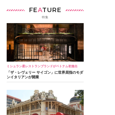
FE
A
TURE
特集
ミシュラン星レストランブランドがベトナム初進出
「ザ・レヴェリー サイゴン」に世界屈指のモダ
ンイタリアンが開業