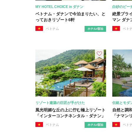
MY HOTEL CHOICE in ダナン
白砂のビー
ベトナム・ダナンで今泊まりたい、と
絶景プラ
っておきリゾート6軒
マン ダナ
ベトナム
ベト
ホテル/宿泊
リゾート建築の巨匠が手がけた
伝統とモダ
風光明媚な丘の上に佇む極上リゾート
自然と調
「インターコンチネンタル・ダナン」
「ナマン
ベトナム
ベト
ホテル/宿泊