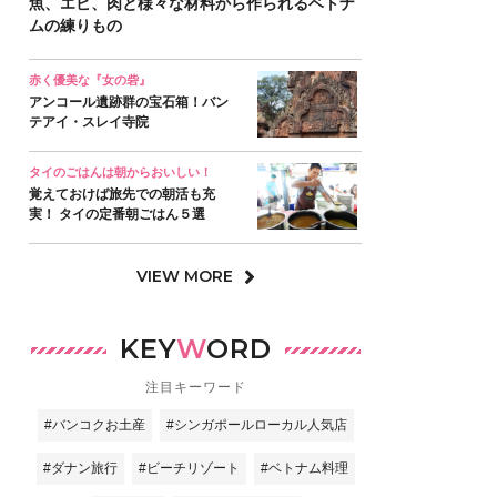
魚、エビ、肉と様々な材料から作られるベトナ
ムの練りもの
赤く優美な『女の砦』
アンコール遺跡群の宝石箱！バン
テアイ・スレイ寺院
タイのごはんは朝からおいしい！
覚えておけば旅先での朝活も充
実！ タイの定番朝ごはん５選
VIEW MORE
KEY
W
ORD
注目キーワード
#バンコクお土産
#シンガポールローカル人気店
#ダナン旅行
#ビーチリゾート
#ベトナム料理