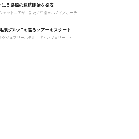
新たに５路線の運航開始を発表
ン、ベトジェットエアが、新たに中部＝ハノイ／ホーチ･･･
“路地裏グルメ”を巡るツアーをスタート
最高級のラグジュアリーホテル「ザ・レヴェリー ･･･