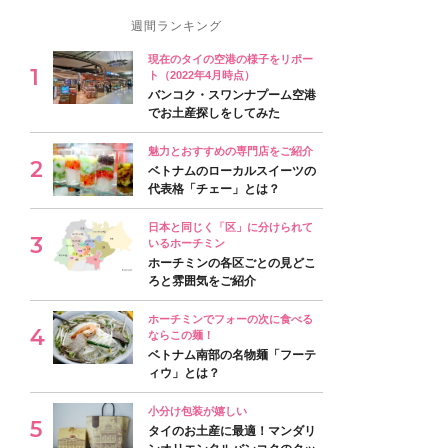
週間ランキング
現在のタイの空港の様子をリポー
ト（2022年4月時点）
バンコク・スワンナプーム空港
でお土産探しをしてみた
魅力とおすすめの専門店をご紹介
ベトナムのローカルスイーツの
代表格「チェー」とは？
日本と同じく「区」に分けられて
いるホーチミン
ホーチミンの各区ごとの見どこ
ろと雰囲気をご紹介
ホーチミンでフォーの次に食べる
ならこの麺！
ベトナム南部の名物麺「フーテ
ィウ」とは？
小分け包装が嬉しい
タイのお土産に最適！マンダリ