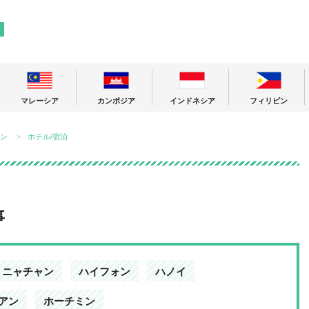
! 東南アジアの今が分かる旅の情報サイト
ア
マレーシア
カンボジア
インドネシア
フィリピン
ン
ホテル/宿泊
事
ニャチャン
ハイフォン
ハノイ
アン
ホーチミン