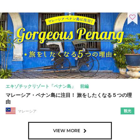
エキゾチックリゾート「ペナン島」 前編
マレーシア・ペナン島に注目！ 旅をしたくなる５つの理
由
観光
マレーシア
VIEW MORE