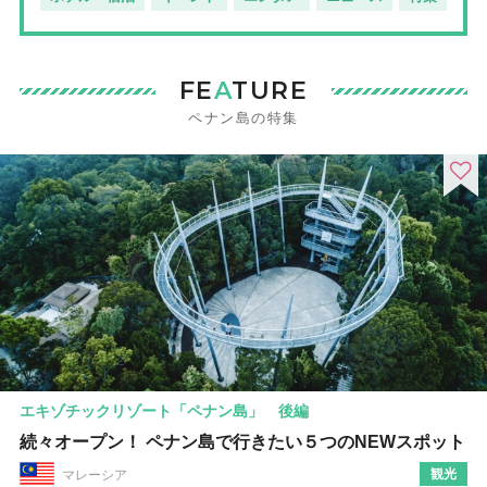
FE
A
TURE
ペナン島の特集
エキゾチックリゾート「ペナン島」 後編
続々オープン！ ペナン島で行きたい５つのNEWスポット
観光
マレーシア