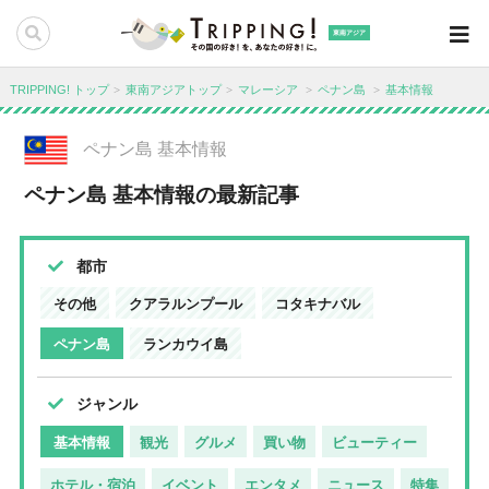
東南アジア
TRIPPING! トップ
東南アジアトップ
マレーシア
ペナン島
基本情報
ペナン島 基本情報
ペナン島 基本情報の最新記事
都市
その他
クアラルンプール
コタキナバル
ペナン島
ランカウイ島
ジャンル
基本情報
観光
グルメ
買い物
ビューティー
ホテル・宿泊
イベント
エンタメ
ニュース
特集