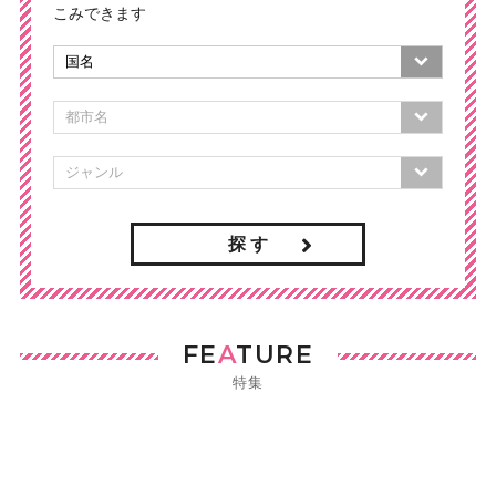
こみできます
探 す
FE
A
TURE
特集