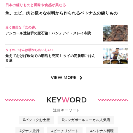
日本の練りものと風味や食感が異なる
魚、エビ、肉と様々な材料から作られるベトナムの練りもの
赤く優美な『女の砦』
アンコール遺跡群の宝石箱！バンテアイ・スレイ寺院
タイのごはんは朝からおいしい！
覚えておけば旅先での朝活も充実！ タイの定番朝ごはん
５選
VIEW MORE
KEY
W
ORD
注目キーワード
#バンコクお土産
#シンガポールローカル人気店
#ダナン旅行
#ビーチリゾート
#ベトナム料理