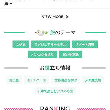
編〜
VIEW MORE
旅
のテーマ
女子旅
ラグジュアリーホテル
リゾート満喫
バンコク食巡り
買い物三昧
お
役
立ち情報
お土産
モデルコース
世界遺産を学ぶ
人気観光地
日本で楽しむアジアの国
RAN
K
ING