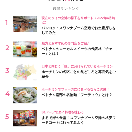
週間ランキング
現在のタイの空港の様子をリポート（2022年4月時
点）
バンコク・スワンナプーム空港でお土産探しを
してみた
魅力とおすすめの専門店をご紹介
ベトナムのローカルスイーツの代表格「チェ
ー」とは？
日本と同じく「区」に分けられているホーチミン
ホーチミンの各区ごとの見どころと雰囲気をご
紹介
ホーチミンでフォーの次に食べるならこの麺！
ベトナム南部の名物麺「フーティウ」とは？
50バーツでタイ料理を味わう
まるで街の食堂！スワンナプーム空港の格安フ
ードコートに行ってみよう