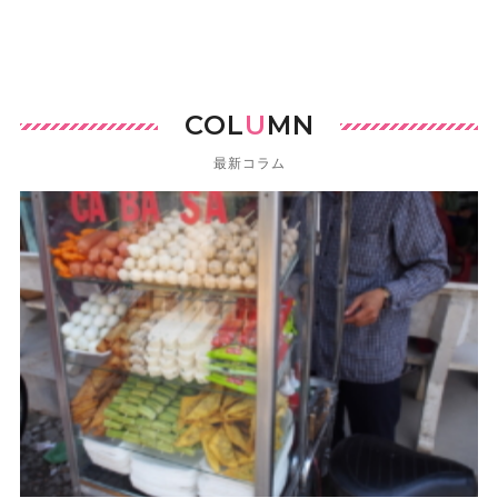
COL
U
MN
最新コラム