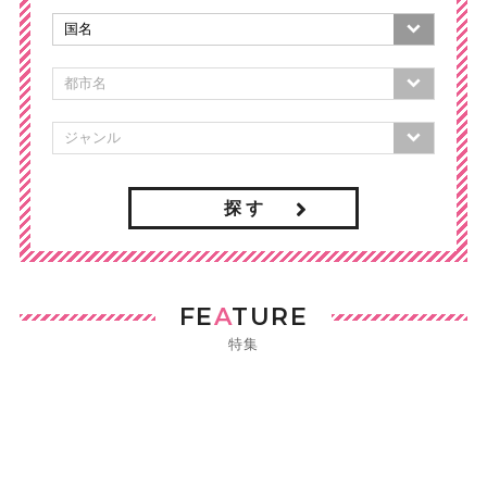
探 す
FE
A
TURE
特集