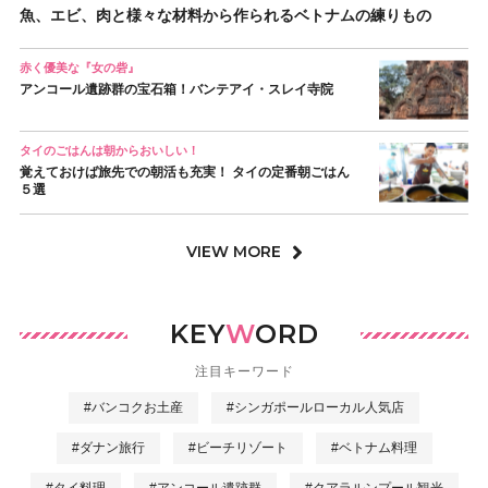
魚、エビ、肉と様々な材料から作られるベトナムの練りもの
赤く優美な『女の砦』
アンコール遺跡群の宝石箱！バンテアイ・スレイ寺院
タイのごはんは朝からおいしい！
覚えておけば旅先での朝活も充実！ タイの定番朝ごはん
５選
VIEW MORE
KEY
W
ORD
注目キーワード
#バンコクお土産
#シンガポールローカル人気店
#ダナン旅行
#ビーチリゾート
#ベトナム料理
#タイ料理
#アンコール遺跡群
#クアラルンプール観光