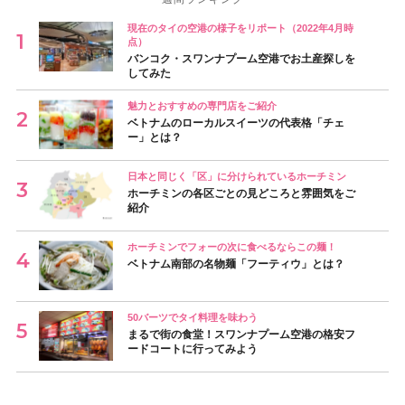
現在のタイの空港の様子をリポート（2022年4月時
点）
バンコク・スワンナプーム空港でお土産探しを
してみた
魅力とおすすめの専門店をご紹介
ベトナムのローカルスイーツの代表格「チェ
ー」とは？
日本と同じく「区」に分けられているホーチミン
ホーチミンの各区ごとの見どころと雰囲気をご
紹介
ホーチミンでフォーの次に食べるならこの麺！
ベトナム南部の名物麺「フーティウ」とは？
50バーツでタイ料理を味わう
まるで街の食堂！スワンナプーム空港の格安フ
ードコートに行ってみよう