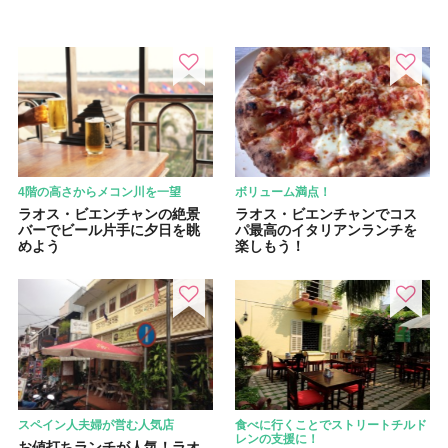
4階の高さからメコン川を一望
ボリューム満点！
ラオス・ビエンチャンの絶景
ラオス・ビエンチャンでコス
バーでビール片手に夕日を眺
パ最高のイタリアンランチを
めよう
楽しもう！
スペイン人夫婦が営む人気店
食べに行くことでストリートチルド
レンの支援に！
お値打ちランチが人気！ラオ