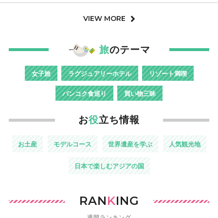
VIEW MORE
旅
のテーマ
女子旅
ラグジュアリーホテル
リゾート満喫
バンコク食巡り
買い物三昧
お
役
立ち情報
お土産
モデルコース
世界遺産を学ぶ
人気観光地
日本で楽しむアジアの国
RAN
K
ING
週間ランキング